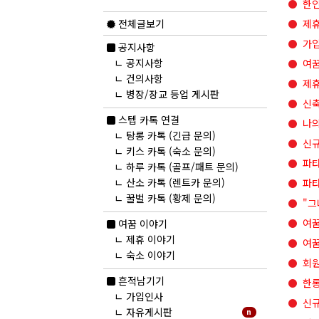
한인
제휴
전체글보기
가입
공지사항
ㄴ
공지사항
여꿈
ㄴ
건의사항
제휴
ㄴ
병장/장교 등업 게시판
신축
스텝 카톡 연결
나의
ㄴ
탕롱 카톡 (긴급 문의)
신규
ㄴ
키스 카톡 (숙소 문의)
파타
ㄴ
하루 카톡 (골프/패트 문의)
ㄴ
산소 카톡 (렌트카 문의)
파
ㄴ
꿀벌 카톡 (황제 문의)
"그
여꿈
여꿈 이야기
ㄴ
제휴 이야기
여꿈
ㄴ
숙소 이야기
회원
new
흔적남기기
한롱
ㄴ
가입인사
신규
ㄴ
자유게시판
n