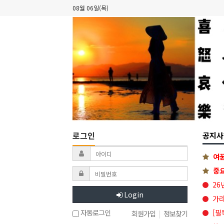
08월 06일(목)
로그인
공지사
여꿈
중요
26
Login
가라
[필
자동로그인
회원가입
|
정보찾기