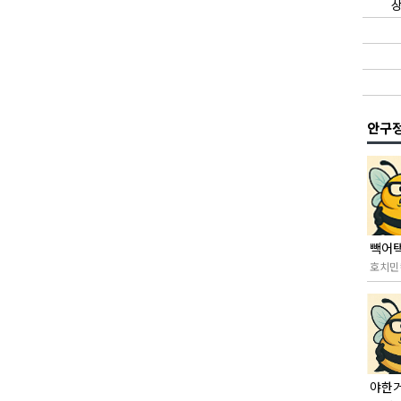
상
안구
호치민