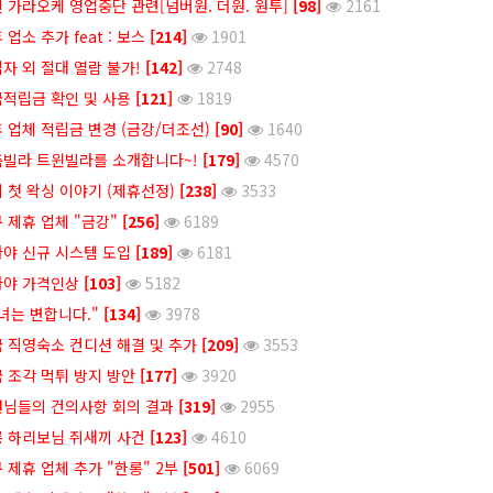
 가라오케 영업중단 관련[넘버원. 더원. 원투]
[98]
2161
 업소 추가 feat : 보스
[214]
1901
자 외 절대 열람 불가!
[142]
2748
적립금 확인 및 사용
[121]
1819
 업체 적립금 변경 (금강/더조선)
[90]
1640
빌라 트윈빌라를 소개합니다~!
[179]
4570
 첫 왁싱 이야기 (제휴선정)
[238]
3533
 제휴 업체 "금강"
[256]
6189
야 신규 시스템 도입
[189]
6181
타야 가격인상
[103]
5182
녀는 변합니다."
[134]
3978
 직영숙소 컨디션 해결 및 추가
[209]
3553
 조각 먹튀 방지 방안
[177]
3920
님들의 건의사항 회의 결과
[319]
2955
 하리보님 쥐새끼 사건
[123]
4610
 제휴 업체 추가 "한롱" 2부
[501]
6069