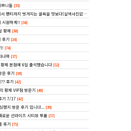
 이쁘니들
[33]
서 팬티까지 벗겨지는 굴욕을 맛보다(살색사진없음)
[51]
 시원하게!!
[34]
날 황제
[30]
지 후기
[24]
기!
[74]
 떠나며
[37]
 황제 본점에 6일 출석했습니다
[52]
방문 후기
[18]
?? 후기
[42]
의 황제 VIP점 방문기
[40]
기 7/17
[42]
왓싱했지 방문 후기 입니다...
[39]
새로운 선라이즈 시티뷰 투룸
[57]
플 후기
[75]