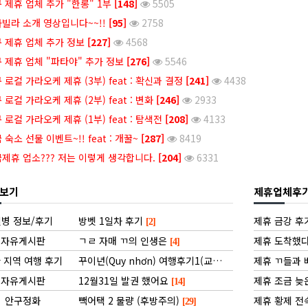
 제휴 업체 추가 "한롱" 1부
[148]
5505
빌라 소개 영상입니다~~!!
[95]
2758
 제휴 업체 추가 정보
[227]
4568
 제휴 업체 "파타야" 추가 정보
[276]
5546
 로컬 가라오케 제휴 (3부) feat : 확신과 결정
[241]
4438
 로컬 가라오케 제휴 (2부) feat : 변화
[246]
2933
 로컬 가라오케 제휴 (1부) feat : 탐색전
[208]
4133
 숙소 선물 이벤트~!! feat : 개꿀~
[287]
8419
제휴 업소??? 저는 이렇게 생각합니다.
[204]
6331
보기
제휴업체후
병 정보/후기
방벳 1일차 후기
제휴 금강 후
[2]
자유게시판
ㄱㄹ 자매 ㄲ의 인생은
제휴 도착했다
[4]
 지역 여행 후기
꾸이년(Quy nhơn) 여행후기1(교통,숙박)
제휴 ㄲ들과
[11]
자유게시판
12월31일 발권 했어요
제휴 조금 늦
[14]
안구정화
빽어택 2 물량 (후방주의)
제휴 황제 전
[29]