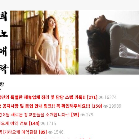
항
만의 특별한 제휴업체 정리 및 담당 스텝 카톡!!
[271]
16274
 공지사항 및 등업 안내 링크!! 꼭 확인해주세요!!!
[158]
19989
년 8월 새로운 장교분들을 소개합니다~!
[35]
279
오케 예약 경보
[144]
1715
독]가라오케 예약관련
[85]
1546