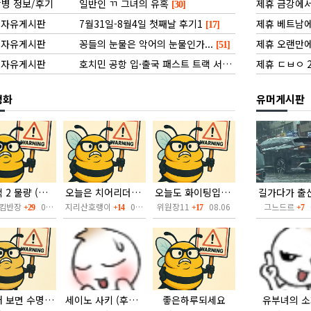
병 정보/후기
일반인 ㄲ 그녀의 유혹
제휴 금강에서
[30]
자유게시판
7월31일-8월4일 첫째날 후기1
제휴 베트남에서
[17]
자유게시판
꽁들의 눈물은 악어의 눈물인가...
제휴 오랜만에 
[51]
자유게시판
호치민 공항 입·출국 패스트 트랙 서비스
제휴 ㄷㅂㅇ 
[127]
정화
유머게시판
빽어택 2 물량 (후방주의)
오늘은 치어리더입니다.
오늘도 화이팅입니다
킴반장
08.06
지리산호랭이
08.06
위원장11
08.06
그느드르
0
+29
+14
+17
+7
야한거 보면 수명이 늘어난대요.
세이노 사키 (후방주의)
좋은하루되세요
유부녀의 소