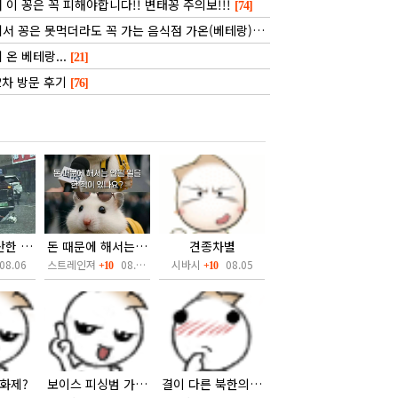
 이 꽁은 꼭 피해야합니다!! 변태꽁 주의보!!!
[74]
 꽁은 못먹더라도 꼭 가는 음식점 가온(베테랑) 후기입니다
[31]
온 베테랑...
[21]
2차 방문 후기
[76]
길가다가 출산한 중국
돈 때문에 해서는 안되는 일~!!!
견종차별
8.06
스트레인져
08.06
시바시
08.05
+10
+10
화제?
보이스 피싱범 가려내기
결이 다른 북한의 막장 드라마