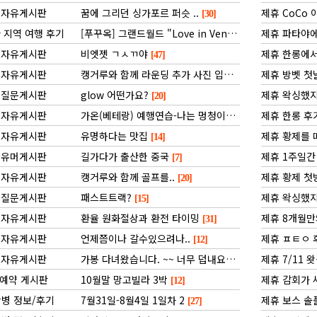
자유게시판
꿈에 그리던 싱가포르 퍼슷 ..
제휴 CoCo
[30]
 지역 여행 후기
[푸꾸옥] 그랜드월드 "Love in Venice" 공연
제휴 파타야에
[15]
자유게시판
비엣젯 ㄱㅅㄲ야
제휴 한롱에서
[47]
자유게시판
캥거루와 함께 라운딩 추가 사진 입니다
제휴 방벳 첫
[16]
질문게시판
glow 어떤가요?
제휴 왁싱했
[20]
자유게시판
가온(베테랑) 예행연습-나는 멍청이
제휴 한롱 후
[28]
자유게시판
유명하다는 맛집
제휴 황제를
[14]
유머게시판
길가다가 출산한 중국
제휴 1주일간
[7]
자유게시판
캥거루와 함께 골프를..
제휴 황제 첫
[20]
질문게시판
패스트트랙?
제휴 왁싱했지
[15]
자유게시판
환율 원화절상과 환전 타이밍
제휴 8개월만
[31]
자유게시판
언제쯤이나 갈수있으려나..
제휴 ㅍㅌㅇ 후
[12]
자유게시판
가봉 다녀왔습니다. ~~ 너무 덥내요
제휴 7/11 
[13]
예약 게시판
10월말 망고빌라 3박
제휴 감회가 
[12]
병 정보/후기
7월31일-8월4일 1일차 2
제휴 보스 솔
[27]