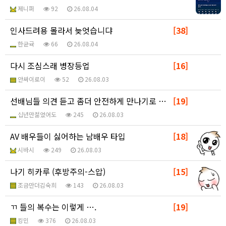
제니퍼
92
26.08.04
인사드려용 몰라서 늦엇습니댜
[38]
한균귝
66
26.08.04
다시 조심스래 병장등업
[16]
안싸이로이
52
26.08.03
선배님들 의견 듣고 좀더 안전하게 만나기로 했습니다
[19]
십년만젊었어도
245
26.08.03
AV 배우들이 싫어하는 남배우 타입
[18]
시바시
249
26.08.03
나기 히카루 (후방주의-스압)
[15]
조금만더김숙희
143
26.08.03
ㄲ 들의 복수는 이렇게 ….
[19]
킹민
376
26.08.03