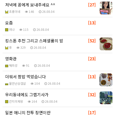
저녁에 꽁에게 보내주세요 ^^
[27]
초롱이네
146
26.08.04
요즘
[13]
여나
115
26.08.04
킹스톤 추천 그리고 스페셜룸의 밤
[52]
후
329
26.08.04
영화관
[23]
해피성
91
26.08.04
더워서 짬밥 먹었습니다
[13]
물만난삼겹살
104
26.08.04
우리동네에도 그랩기사가
[32]
간지의제왕
164
26.08.04
일본 애니의 전투 장면이란
[17]