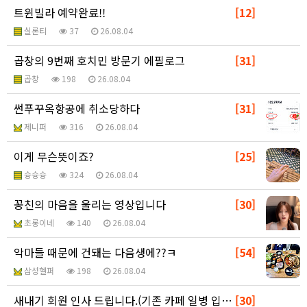
트윈빌라 예약완료!!
[12]
실론티
37
26.08.04
곱창의 9번째 호치민 방문기 에필로그
[31]
곱창
198
26.08.04
썬푸꾸옥항공에 취소당하다
[31]
제니퍼
316
26.08.04
이게 무슨뜻이죠?
[25]
슝슝슝
324
26.08.04
꽁친의 마음을 울리는 영상입니다
[30]
초롱이네
140
26.08.04
악마들 때문에 건돼는 다음생에??ㅋ
[54]
삼성헬퍼
198
26.08.04
새내기 회원 인사 드립니다.(기존 카페 일병 입니다)
[30]