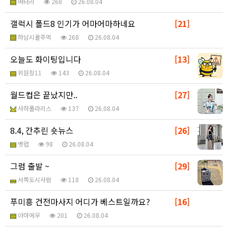
머터리
268
26.08.04
갤럭시 폴드8 인기가 어마어마하네요
[21]
하남시꿀주먹
268
26.08.04
오늘도 화이팅입니다
[13]
위원장11
143
26.08.04
월드컵은 끝났지만..
[27]
사하폴라리스
137
26.08.04
8.4, 간추린 숏뉴스
[26]
벳럽
98
26.08.04
그럼 출발 ~
[29]
서쪽도시사람
118
26.08.04
푸미흥 건전마사지 어디가 베스트일까요?
[16]
아마에우
201
26.08.04