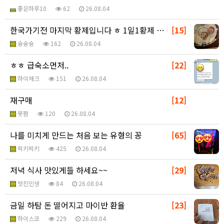
좋은하루10
62
26.08.04
한국가기전 마지막 황제입니다 ㅎ 1일1황제 미션 클리어
[15]
슝슝슝
162
26.08.04
ㅎㅎ 급숙소먼저..
[22]
하이체크
151
26.08.04
재구매
[12]
못짬
120
26.08.04
나를 미치게 만드는 처음 보는 유형의 꽁
[65]
럭키럭키
425
26.08.04
저녁 식사 맛있게들 하세요~~
[29]
멋진인생
84
26.08.04
금일 하탐 돈 떨어지고 마이반 환율
[23]
하이스코
229
26.08.04