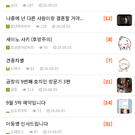
승아
247
26.08.05
나중에 넌 다른 사람이랑 결혼할 거야...
[12]
싼다하라부지
226
26.08.05
세이노 사키 (후방주의)
[8]
조금만더김숙희
95
26.08.05
견종차별
[7]
시바시
81
26.08.05
곱창의 9번째 호치민 방문기 3편
[21]
곱창
313
26.08.05
9월 5박 예약입니다
[14]
김도르마무
73
26.08.05
이등병 인사드립니다
[31]
드래곤스
47
26.08.05