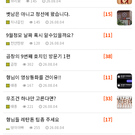
하리보
145
26.08.04
벳남은 아니고 정선에 왔습니다.
[15]
지나갈진
145
26.08.04
9월정모 날짜 혹시 알수있을까요?
[11]
천안한량
120
26.08.04
곱창의 9번째 호치민 방문기 1편
[38]
곱창
302
26.08.04
형님이 영상통화를 건이유!!
[11]
태종
167
26.08.04
무조건 하나만 고른다면?
[33]
태종
221
26.08.04
형님들 레탄톤 팁좀 주세요
[17]
덩이아빠
255
26.08.04