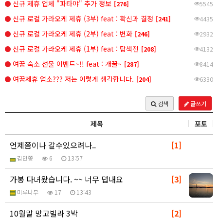
신규 제휴 업체 "파타야" 추가 정보
[276]
5545
신규 로컬 가라오케 제휴 (3부) feat : 확신과 결정
[241]
4435
신규 로컬 가라오케 제휴 (2부) feat : 변화
[246]
2932
신규 로컬 가라오케 제휴 (1부) feat : 탐색전
[208]
4132
여꿈 숙소 선물 이벤트~!! feat : 개꿀~
[287]
8414
여꿈제휴 업소??? 저는 이렇게 생각합니다.
[204]
6330
글쓰기
검색
제목
포토
언제쯤이나 갈수있으려나..
[1]
김민쫑
6
13:57
가봉 다녀왔습니다. ~~ 너무 덥내요
[3]
미루나무
17
13:43
10월말 망고빌라 3박
[2]