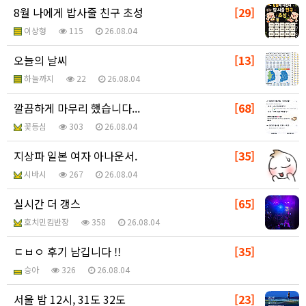
8월 나에게 밥사줄 친구 초성
[29]
이상형
115
26.08.04
오늘의 날씨
[13]
하늘까지
22
26.08.04
깔끔하게 마무리 했습니다...
[68]
꽃등심
303
26.08.04
지상파 일본 여자 아나운서.
[35]
시바시
267
26.08.04
실시간 더 갱스
[65]
호치민킴반장
358
26.08.04
ㄷㅂㅇ 후기 남깁니다 !!
[35]
승아
326
26.08.04
서울 밤 12시, 31도 32도
[23]