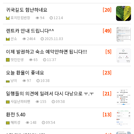
귀국길도 험난하네요
[20]
호치민킴반장
94
12:14
렌트카 안내 드립니다^^
[49]
산소
2464
2025.11.03
이제 발권하고 숙소 예약만하면 됩니다!!!
[5]
멋진인생
65
11:37
오늘 환율이 좋네요
[23]
냥이
97
10:38
일행들의 의견에 밀려서 다시 다낭으로 ㅜ.ㅜ
[21]
사실난피터팬
155
09:58
환전 5.40
[13]
해피성
148
09:54