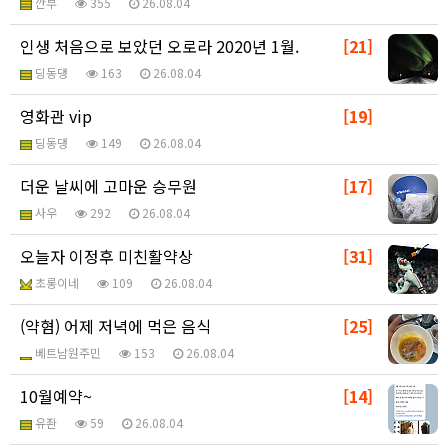
깐부
355
26.08.04
인생 처음으로 보았던 오로라 2020년 1월.
[21]
딩동댕
163
26.08.04
영화관 vip
[19]
딩동댕
149
26.08.04
더운 날씨에 고마운 승무원
[17]
사우
292
26.08.04
오늘자 이정후 미친활약상
[31]
초롱이네
109
26.08.04
(약혐) 어제 저녁에 먹은 음식
[25]
베트남원주민
153
26.08.04
10월예약~
[14]
유좐
59
26.08.04