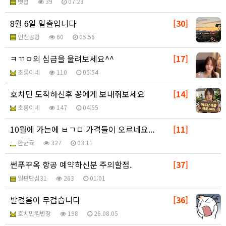
벳럽
39
07:23
8월 6일 일출입니다
[30]
인천공항
60
05:56
ㅋㄲㅇ의 심금을 울려보세요^^
[17]
초롱이네
110
05:54
호치민 도착하신후 꽁에게 보내줘보세요
[14]
초롱이네
147
04:55
10월에 가는에 ㅂㄱㅁ 가격들이 오르네요...
[11]
한균귝
327
03:11
썬푸꾸옥 항공 예약하신분 주의할점.
[37]
일편단심31
263
01:01
발걸음이 무겁습니다
[36]
호치민킴반장
198
26.08.05