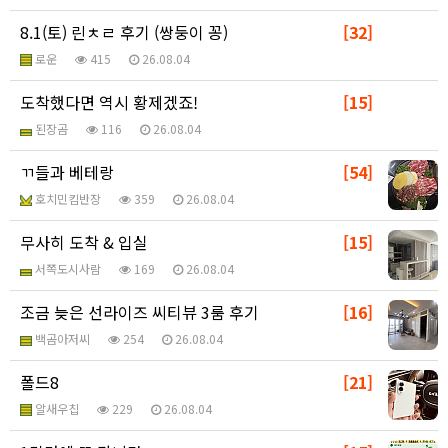
8.1(토) 린ㅊㄹ 후기 (쌍둥이 꽁)
[32]
로운
415
26.08.04
도착했다면 역시 황제겠죠!
[15]
된장곰
116
26.08.04
ㄲ들과 베테랑
[54]
호치민킴반장
359
26.08.04
무사히 도착 & 입실
[15]
서쪽도시사람
169
26.08.04
조금 늦은 선라이즈 씨티뷰 3룸 후기
[16]
백곰아저씨
254
26.08.04
폴드8
[21]
알새우칩
229
26.08.04