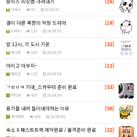
보이스 피싱범 가려내기
[16]
시바시
95
26.08.05
결이 다른 북한의 막장 드라마
[19]
시바시
139
26.08.05
밤 12시, 각 도시 기온
[32]
제니퍼
165
26.08.05
아이고 아부지~
[12]
해피성
135
26.08.04
ㄱㄹㅇㅋ 기대_스카우터 준비 완료
[33]
하리보
410
26.08.04
용기를 내어 들이대야하는 이유
[50]
예가체프
306
26.08.04
숙소 X 패스트트랙 예약완료 / 출격준비 완료
[22]