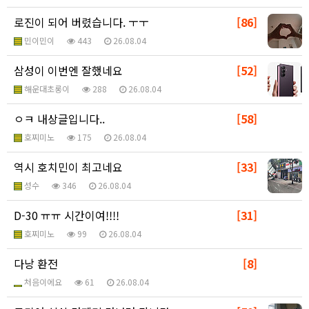
로진이 되어 버렸습니다. ㅜㅜ
[86]
민이민이
443
26.08.04
삼성이 이번엔 잘했네요
[52]
해운대초롱이
288
26.08.04
ㅇㅋ 내상글입니다..
[58]
호찌미노
175
26.08.04
역시 호치민이 최고네요
[33]
성수
346
26.08.04
D-30 ㅠㅠ 시간이여!!!!
[31]
호찌미노
99
26.08.04
다낭 환전
[8]
처음이에요
61
26.08.04