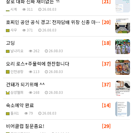
잘로 대화 진짜 재미없는 ㄲ
[21]
시계
311
26.08.03
호찌민 공안 공식 경고: 전자담배 위장 신종 마약 주의…
[20]
사우
371
26.08.03
고딩
[18]
날나리요
262
26.08.03
오리 로스+주물럭에 한잔합니다
[37]
인천공항
113
26.08.03
건돼가 되기위해 ^^
[37]
삼성헬퍼
168
26.08.03
숙소예약 완료
[14]
돌쇠1
79
26.08.03
비어클럽 질문좀요!
[29]