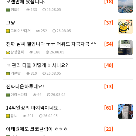
오랜만에 왔습니다.
[18]
햄토리
133
26.08.05
그냥
[37]
그레이브디거
252
26.08.05
진짜 날씨 헬입니다 ㅜㅜ 더워도 차곡차곡 ^^
[54]
삼성헬퍼
186
26.08.05
ㄲ 관리 다들 어떻게 하시나요?
[40]
기분탓
319
26.08.05
진짜더운하루네요!
[13]
아리스타타
66
26.08.05
14박일정의 마지막이네요..
[61]
깜보
301
26.08.05
이태원에도 코코클럽이 ㅎㅎㅎ
[21]