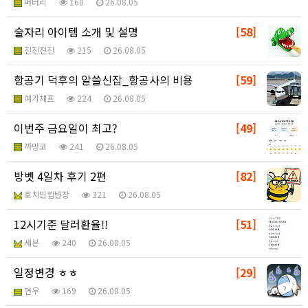
머터리
160
26.08.05
술자리 아이템 소개 및 설명
[58]
진진진진
215
26.08.05
항공기 덕후의 알쓸신잡_항공사의 비용
[59]
예가체프
224
26.08.05
이번주 금요일이 최고?
[49]
까망코
241
26.08.05
방벳 4일차 후기 2편
[82]
호치민킴반장
321
26.08.05
12시기준 달러환율!!
[51]
세븐
240
26.08.05
일정변경 ㅎㅎ
[29]
연우
169
26.08.05