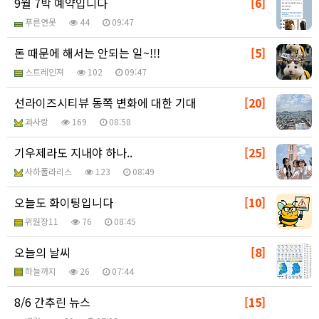
9월 7박 예약입니다
[6]
푸른연못
44
09:47
돈 때문에 해서는 안되는 일~!!!
[5]
스트레인져
102
09:47
선라이즈시티뷰 동쪽 변화에 대한 기대
[20]
과사랑
169
08:58
기우제라도 지내야 하나..
[25]
사하폴라리스
123
08:49
오늘도 화이팅입니다
[10]
위원장11
76
08:45
오늘의 날씨
[8]
하늘까지
26
07:44
8/6 간추린 뉴스
[15]