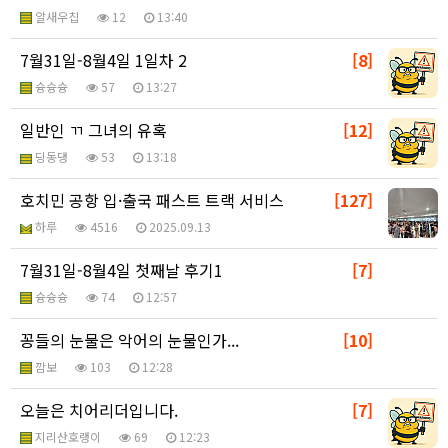
알새우칩
12
13:40
7월31일-8월4일 1일차 2
[8]
슝슝슝
57
13:27
일반인 ㄲ 그녀의 유혹
[12]
딩동댕
53
13:18
호치민 공항 입·출국 패스트 트랙 서비스
[127]
하루
4516
2025.09.13
7월31일-8월4일 첫째날 후기1
[7]
슝슝슝
74
12:57
꽁들의 눈물은 악어의 눈물인가...
[10]
깜보
103
12:28
오늘은 치어리더입니다.
[7]
지리산호랭이
69
12:23