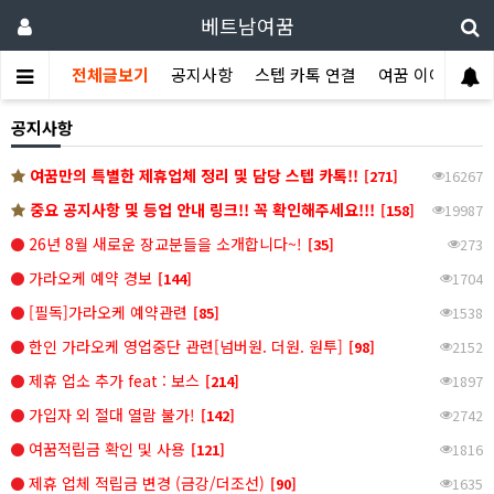
베트남여꿈
전체글보기
공지사항
스텝 카톡 연결
여꿈 이야기
공지사항
여꿈만의 특별한 제휴업체 정리 및 담당 스텝 카톡!!
[271]
16267
중요 공지사항 및 등업 안내 링크!! 꼭 확인해주세요!!!
[158]
19987
26년 8월 새로운 장교분들을 소개합니다~!
[35]
273
가라오케 예약 경보
[144]
1704
[필독]가라오케 예약관련
[85]
1538
한인 가라오케 영업중단 관련[넘버원. 더원. 원투]
[98]
2152
제휴 업소 추가 feat : 보스
[214]
1897
가입자 외 절대 열람 불가!
[142]
2742
여꿈적립금 확인 및 사용
[121]
1816
제휴 업체 적립금 변경 (금강/더조선)
[90]
1635