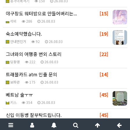
꽁가이폭격기
150
26.08.03
야구장도 워터밤으로 만들어버리는...
[15]
석비
286
26.08.03
숙소예약했습니다.
[19]
안내면진거
92
26.08.03
그녀와의 여행중 번외 스토리
[22]
딩동댕
222
26.08.03
트래블카드 atm 인출 문의
[14]
보좌관
175
26.08.03
베트남 술ㅜㅠ
[45]
키스
354
26.08.03
신입 이등병 잘부탁드립니다.
[45]
똘망23
54
26.08.03