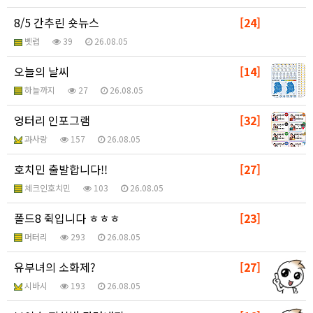
8/5 간추린 숏뉴스
[24]
벳럽
39
26.08.05
오늘의 날씨
[14]
하늘까지
27
26.08.05
엉터리 인포그램
[32]
과사랑
157
26.08.05
호치민 출발합니다!!
[27]
체크인호치민
103
26.08.05
폴드8 쥑입니다 ㅎㅎㅎ
[23]
머터리
293
26.08.05
유부녀의 소화제?
[27]
시바시
193
26.08.05