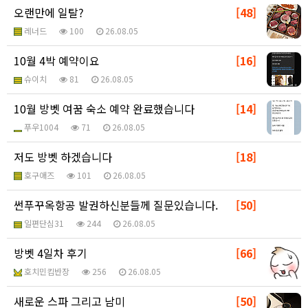
오랜만에 일탈?
[48]
레너드
100
26.08.05
10월 4박 예약이요
[16]
슈이치
81
26.08.05
10월 방벳 여꿈 숙소 예약 완료했습니다
[14]
푸우1004
71
26.08.05
저도 방벳 하겠습니다
[18]
호구애즈
101
26.08.05
썬푸꾸옥항공 발권하신분들께 질문있습니다.
[50]
일편단심31
244
26.08.05
방벳 4일차 후기
[66]
호치민킴반장
256
26.08.05
새로운 스파 그리고 남미
[50]