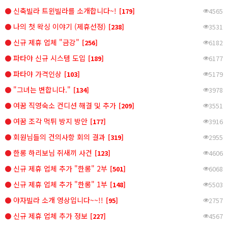
신축빌라 트윈빌라를 소개합니다~!
[179]
4565
나의 첫 왁싱 이야기 (제휴선정)
[238]
3531
신규 제휴 업체 "금강"
[256]
6182
파타야 신규 시스템 도입
[189]
6177
파타야 가격인상
[103]
5179
"그녀는 변합니다."
[134]
3978
여꿈 직영숙소 컨디션 해결 및 추가
[209]
3551
여꿈 조각 먹튀 방지 방안
[177]
3916
회원님들의 건의사항 회의 결과
[319]
2955
한롱 하리보님 쥐새끼 사건
[123]
4606
신규 제휴 업체 추가 "한롱" 2부
[501]
6068
신규 제휴 업체 추가 "한롱" 1부
[148]
5503
야자빌라 소개 영상입니다~~!!
[95]
2757
신규 제휴 업체 추가 정보
[227]
4567