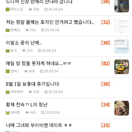
드디어 신상 란제리 만나러 갑니다
[50]
하이스코
389
26.08.04
저는 정말 올해는 호치민 안가려고 했습니다..
[32]
반쎄오
262
26.08.04
이발소 꽁의 난제..
[30]
황이
355
26.08.04
매일 밤 잠을 못자게 하네요...ㅠㅠ
[82]
넘버7
408
26.08.04
8월 1일 보충대 후기입니다
[30]
아마에우
358
26.08.04
황제 전속ㄲ L의 장난
[24]
과사랑
441
26.08.04
나에 그녀와 부이비엔 데이트 ㅎㅎ
[23]