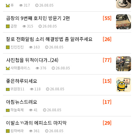
후
317
26.08.05
곱창의 9번째 호치민 방문기 2편
[55]
곱창
315
26.08.05
잘로 전화알림 소리 해결방법 좀 알려주세요
[26]
진진진진
163
26.08.05
사진첩을 뒤적이다가..(24)
[77]
사하폴라리스
376
26.08.05
좋은하루되세요
[15]
위원장11
118
26.08.05
아침뉴스드려요
[17]
하늘축제
41
26.08.05
이발소ㄲ과의 에피소드 마지막
[29]
캄자버라
361
26.08.05