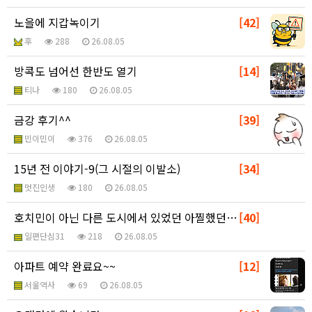
노을에 지갑녹이기
[42]
후
288
26.08.05
방콕도 넘어선 한반도 열기
[14]
티나
180
26.08.05
금강 후기^^
[39]
민이민이
376
26.08.05
15년 전 이야기-9(그 시절의 이발소)
[34]
멋진인생
180
26.08.05
호치민이 아닌 다른 도시에서 있었던 아찔했던 일...
[40]
일편단심31
218
26.08.05
아파트 예약 완료요~~
[12]
서울역사
69
26.08.05