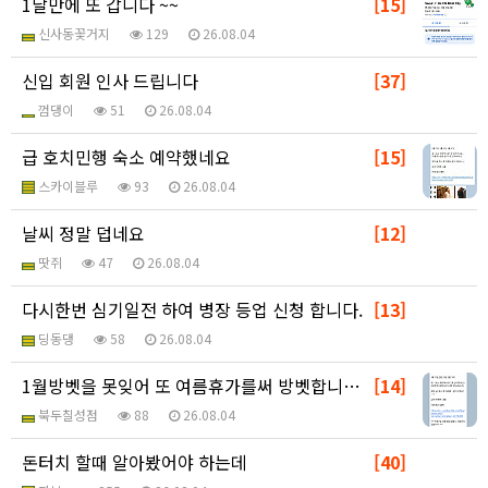
1달만에 또 갑니다 ~~
[15]
신사동꽃거지
129
26.08.04
신입 회원 인사 드립니다
[37]
껌댕이
51
26.08.04
급 호치민행 숙소 예약했네요
[15]
스카이블루
93
26.08.04
날씨 정말 덥네요
[12]
땃쥐
47
26.08.04
다시한번 심기일전 하여 병장 등업 신청 합니다.
[13]
딩동댕
58
26.08.04
1월방벳을 못잊어 또 여름휴가를써 방벳합니다!!~~~
[14]
북두칠성점
88
26.08.04
돈터치 할때 알아봤어야 하는데
[40]