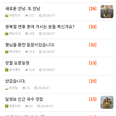
새로운 만남. 또 만남
[26]
희망지기
272
26.08.07
광복절 연휴 혼여 가시는 분들 계신가요?
[33]
맥도리아
159
26.08.07
형님들 환전 질문이있습니다
[32]
매구마구
114
26.08.07
망할 오픈일정
[13]
호구애즈
124
26.08.07
반갑습니다.
[25]
프라임
33
26.08.07
달성보 인근 국수 맛집
[15]
푸른미르
63
26.08.07