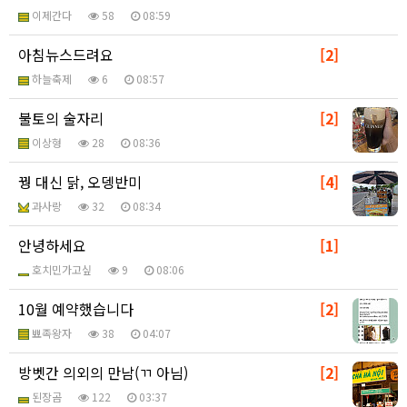
이제간다
58
08:59
아침뉴스드려요
[2]
하늘축제
6
08:57
불토의 술자리
[2]
이상형
28
08:36
꿩 대신 닭, 오뎅반미
[4]
과사랑
32
08:34
안녕하세요
[1]
호치민가고싶
9
08:06
10월 예약했습니다
[2]
뾰족왕자
38
04:07
방벳간 의외의 만남(ㄲ 아님)
[2]
된장곰
122
03:37