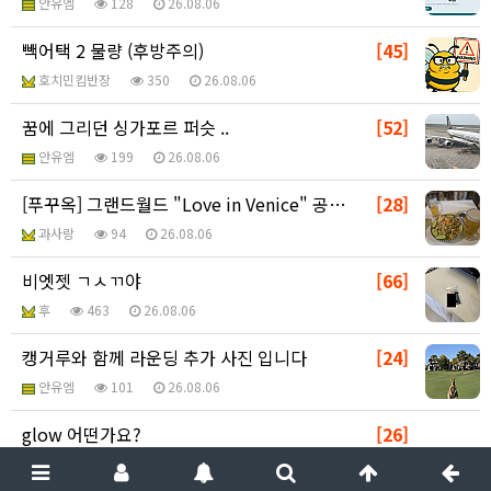
안유엠
128
26.08.06
빽어택 2 물량 (후방주의)
[45]
호치민킴반장
350
26.08.06
꿈에 그리던 싱가포르 퍼슷 ..
[52]
안유엠
199
26.08.06
[푸꾸옥] 그랜드월드 "Love in Venice" 공…
[28]
과사랑
94
26.08.06
비엣젯 ㄱㅅㄲ야
[66]
후
463
26.08.06
캥거루와 함께 라운딩 추가 사진 입니다
[24]
안유엠
101
26.08.06
glow 어떤가요?
[26]
달타냥
264
26.08.06