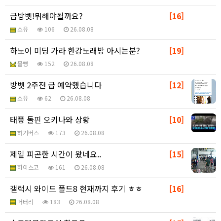
급방벳!뭐해야될까요?
[16]
소유
106
26.08.08
하노이 미딩 가라 한강노래방 아시는분?
[19]
몰빵
152
26.08.08
방벳 2주전 급 예약했습니다
[12]
소유
62
26.08.08
태풍 돌핀 오키나와 상황
[10]
허기버스
173
26.08.08
제일 피곤한 시간이 왔네요..
[15]
하이스코
161
26.08.08
갤럭시 와이드 폴드8 현재까지 후기 ㅎㅎ
[16]
머터리
183
26.08.08