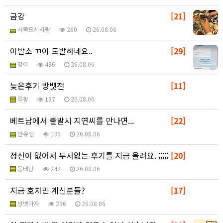
금강
[21]
서쪽도시사람
260
26.08.06
이발소 ㄲ이 도발하네요..
[29]
황이
436
26.08.06
늦은후기 방뱃전
[11]
루팡
137
26.08.06
베트남에서 출발시 지연씨를 만나면...
[22]
안유엠
136
26.08.06
정신이 없어서 두서없는 후기를 지금 올려요. ;;;;;
[20]
동태탕
242
26.08.06
지금 호치민 계신분들?
[17]
방벳가자
236
26.08.06