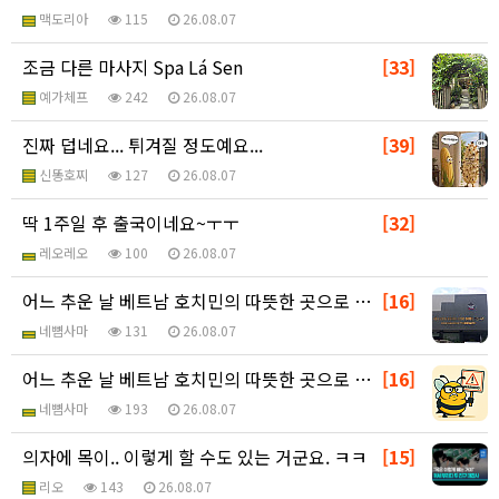
맥도리아
115
26.08.07
조금 다른 마사지 Spa Lá Sen
[33]
예가체프
242
26.08.07
진짜 덥네요... 튀겨질 정도예요...
[39]
신똥호찌
127
26.08.07
딱 1주일 후 출국이네요~ㅜㅜ
[32]
레오레오
100
26.08.07
어느 추운 날 베트남 호치민의 따뜻한 곳으로 ㅎ - 추…
[16]
네뼘사마
131
26.08.07
어느 추운 날 베트남 호치민의 따뜻한 곳으로 ㅎ - 추…
[16]
네뼘사마
193
26.08.07
의자에 목이.. 이렇게 할 수도 있는 거군요. ㅋㅋ
[15]
리오
143
26.08.07