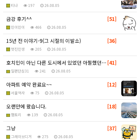
티나
197
26.08.05
금강 후기^^
[51]
민이민이
466
26.08.05
15년 전 이야기-9(그 시절의 이발소)
[36]
멋진인생
205
26.08.05
호치민이 아닌 다른 도시에서 있었던 아찔했던 일...
[41]
일편단심31
241
26.08.05
아파트 예약 완료요~~
[12]
서울역사
75
26.08.05
오랜만에 왔습니다.
[18]
햄토리
139
26.08.05
그냥
[37]
그레이브디거
275
26.08.05