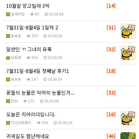
10월말 망고빌라 3박
[14]
알새우칩
85
26.08.06
7월31일-8월4일 1일차 2
[31]
슝슝슝
293
26.08.06
일반인 ㄲ 그녀의 유혹
[32]
딩동댕
306
26.08.06
7월31일-8월4일 첫째날 후기1
[18]
슝슝슝
247
26.08.06
꽁들의 눈물은 악어의 눈물인가...
[53]
깜보
275
26.08.06
오늘은 치어리더입니다.
[16]
지리산호랭이
208
26.08.06
귀국길도 험난하네요
[46]