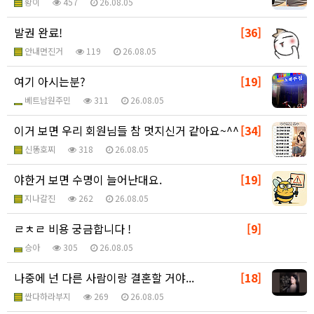
황이
457
26.08.05
발권 완료!
[36]
안내면진거
119
26.08.05
여기 아시는분?
[19]
베트남원주민
311
26.08.05
이거 보면 우리 회원님들 참 멋지신거 같아요~^^
[34]
신똥호찌
318
26.08.05
야한거 보면 수명이 늘어난대요.
[19]
지나갈진
262
26.08.05
ㄹㅊㄹ 비용 궁금합니다 !
[9]
승아
305
26.08.05
나중에 넌 다른 사람이랑 결혼할 거야...
[18]
싼다하라부지
269
26.08.05