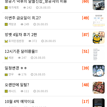
항공기 덕후의 알쓸신잡_항공사의 비용
[60]
예가체프
242
26.08.05
이번주 금요일이 최고?
[49]
까망코
249
26.08.05
방벳 4일차 후기 2편
[87]
호치민킴반장
372
26.08.05
12시기준 달러환율!!
[51]
세븐
247
26.08.05
일정변경 ㅎㅎ
[39]
연우
176
26.08.05
오랜만에 일탈?
[48]
레너드
111
26.08.05
10월 4박 예약이요
[17]