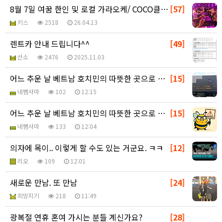
8월 7일 여꿈 한인 및 로컬 가라오케/ COCO클럽/…
[57]
키스
2518
26.04.13
렌트카 안내 드립니다^^
[49]
산소
2476
2025.11.03
어느 추운 날 베트남 호치민의 따뜻한 곳으로 ㅎ - 추…
[15]
네뼘사마
102
12:15
어느 추운 날 베트남 호치민의 따뜻한 곳으로 ㅎ - 추…
[15]
네뼘사마
133
12:04
의자에 목이.. 이렇게 할 수도 있는 거군요. ㅋㅋ
[12]
리오
109
12:01
새로운 만남. 또 만남
[24]
희망지기
218
11:49
광복절 연휴 혼여 가시는 분들 계신가요?
[28]