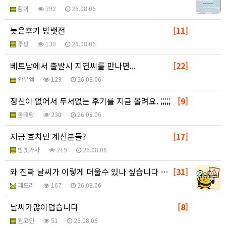
황이
392
26.08.06
늦은후기 방뱃전
[11]
루팡
130
26.08.06
베트남에서 출발시 지연씨를 만나면...
[22]
안유엠
129
26.08.06
정신이 없어서 두서없는 후기를 지금 올려요. ;;;;;
[9]
동태탕
230
26.08.06
지금 호치민 계신분들?
[17]
방벳가자
219
26.08.06
와 진짜 날씨가 이렇게 더울수 있나 싶습니다 ㅋㅋㅋㅋㅋ
[31]
페드리
167
26.08.06
날씨가많이덥습니다
[8]
윈코인
51
26.08.06