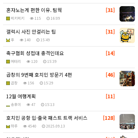
혼자노는게 편한 이유. 팀웍
[31]
럭키럭키
115
16:09
갤럭시 사진 안걸리는 팁
[31]
후
140
15:49
축구협회 성접대 충격인데요
[14]
머터리
120
15:39
곱창의 9번째 호치민 방문기 4편
[46]
곱창
156
15:29
12월 여행계획
[11]
송후이
47
15:13
호치민 공항 입·출국 패스트 트랙 서비스
[128]
하루
4540
2025.09.13