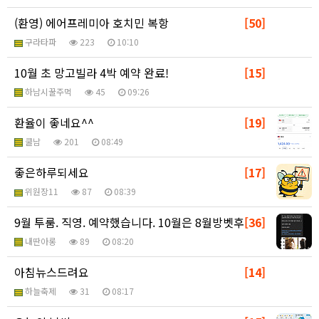
(환영) 에어프레미아 호치민 복항
[50]
구라타파
223
10:10
10월 초 망고빌라 4박 예약 완료!
[15]
하남시꿀주먹
45
09:26
환율이 좋네요^^
[19]
쿨남
201
08:49
좋은하루되세요
[17]
위원장11
87
08:39
9월 투룸. 직영. 예약했습니다. 10월은 8월방벳후
[36]
내딴아롱
89
08:20
아침뉴스드려요
[14]
하늘축제
31
08:17