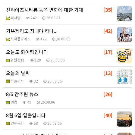
선라이즈시티뷰 동쪽 변화에 대한 기대
[35]
과사랑
242
26.08.06
기우제라도 지내야 하나..
[42]
사하폴라리스
172
26.08.06
오늘도 화이팅입니다
[17]
위원장11
128
26.08.06
오늘의 날씨
[13]
하늘까지
32
26.08.06
8/6 간추린 뉴스
[26]
벳럽
49
26.08.06
8월 6일 일출입니다
[40]
인천공항
68
26.08.06