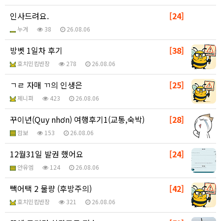
인사드려요.
[24]
누겨
38
26.08.06
방벳 1일차 후기
[38]
호치민킴반장
278
26.08.06
ㄱㄹ 자매 ㄲ의 인생은
[25]
제니퍼
423
26.08.06
꾸이년(Quy nhơn) 여행후기1(교통,숙박)
[28]
깜보
153
26.08.06
12월31일 발권 했어요
[24]
안유엠
124
26.08.06
빽어택 2 물량 (후방주의)
[42]
호치민킴반장
321
26.08.06