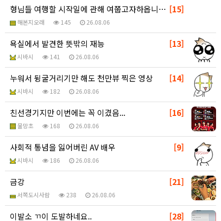
형님들 여행할 시작일에 관해 여쭙고자하옵니다?
[15]
해본지오래
145
26.08.06
욕실에서 발견한 뜻밖의 재능
[13]
시바시
141
26.08.06
누워서 뒹굴거리기만 해도 천만뷰 찍은 영상
[14]
시바시
182
26.08.06
친선경기지만 이번에는 꼭 이겼음...
[16]
물망초
168
26.08.06
사회적 통념을 잃어버린 AV 배우
[9]
시바시
186
26.08.06
금강
[21]
서쪽도시사람
238
26.08.06
이발소 ㄲ이 도발하네요..
[28]