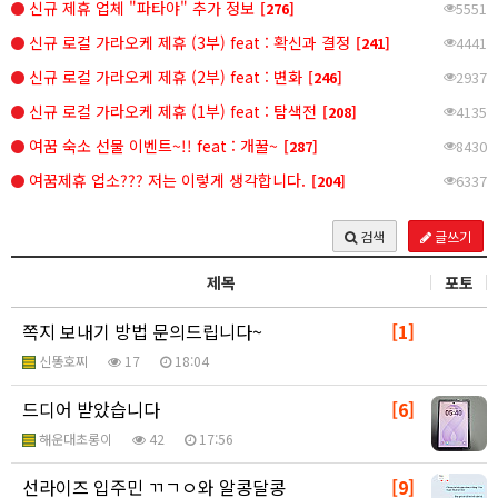
신규 제휴 업체 "파타야" 추가 정보
[276]
5551
신규 로컬 가라오케 제휴 (3부) feat : 확신과 결정
[241]
4441
신규 로컬 가라오케 제휴 (2부) feat : 변화
[246]
2937
신규 로컬 가라오케 제휴 (1부) feat : 탐색전
[208]
4135
여꿈 숙소 선물 이벤트~!! feat : 개꿀~
[287]
8430
여꿈제휴 업소??? 저는 이렇게 생각합니다.
[204]
6337
글쓰기
검색
제목
포토
쪽지 보내기 방법 문의드립니다~
[1]
신똥호찌
17
18:04
드디어 받았습니다
[6]
해운대초롱이
42
17:56
선라이즈 입주민 ㄲㄱㅇ와 알콩달콩
[9]