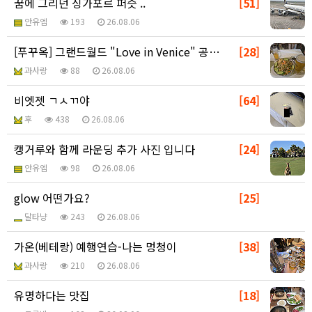
꿈에 그리던 싱가포르 퍼슷 ..
[51]
안유엠
193
26.08.06
[푸꾸옥] 그랜드월드 "Love in Venice" 공…
[28]
과사랑
88
26.08.06
비엣젯 ㄱㅅㄲ야
[64]
후
438
26.08.06
캥거루와 함께 라운딩 추가 사진 입니다
[24]
안유엠
98
26.08.06
glow 어떤가요?
[25]
달타냥
243
26.08.06
가온(베테랑) 예행연습-나는 멍청이
[38]
과사랑
210
26.08.06
유명하다는 맛집
[18]