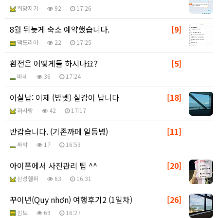
희망지기
92
17:26
8월 뒤늦게 숙소 예약했습니다.
[9]
맥도리아
22
17:25
환전은 어떻게들 하시나요?
[5]
바세
36
17:24
이실납: 이제 (방벳) 실감이 납니다
[18]
과사랑
42
17:17
반갑습니다. (기존까페 일등병)
[11]
싸박
17
16:53
아이폰에서 사진관리 팁 ^^
[20]
삼성헬퍼
63
16:31
꾸이년(Quy nhơn) 여행후기2 (1일차)
[26]
깜보
69
16:27