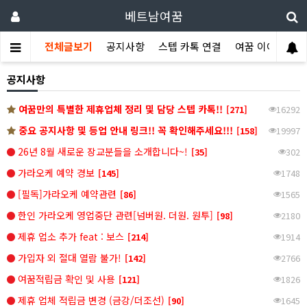
베트남여꿈
전체글보기
공지사항
스텝 카톡 연결
여꿈 이야기
공지사항
여꿈만의 특별한 제휴업체 정리 및 담당 스텝 카톡!!
[271]
16292
중요 공지사항 및 등업 안내 링크!! 꼭 확인해주세요!!!
[158]
19997
26년 8월 새로운 장교분들을 소개합니다~!
[35]
302
가라오케 예약 경보
[145]
1748
[필독]가라오케 예약관련
[86]
1565
한인 가라오케 영업중단 관련[넘버원. 더원. 원투]
[98]
2180
제휴 업소 추가 feat : 보스
[214]
1914
가입자 외 절대 열람 불가!
[142]
2766
여꿈적립금 확인 및 사용
[121]
1826
제휴 업체 적립금 변경 (금강/더조선)
[90]
1645