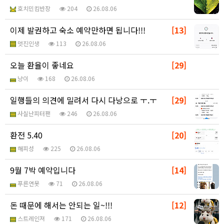
호치민킴반장
204
26.08.06
이제 발권하고 숙소 예약만하면 됩니다!!!
[13]
멋진인생
113
26.08.06
오늘 환율이 좋네요
[29]
냥이
168
26.08.06
일행들의 의견에 밀려서 다시 다낭으로 ㅜ.ㅜ
[29]
사실난피터팬
246
26.08.06
환전 5.40
[20]
해피성
225
26.08.06
9월 7박 예약입니다
[14]
푸른연못
71
26.08.06
돈 때문에 해서는 안되는 일~!!!
[12]
스트레인져
171
26.08.06