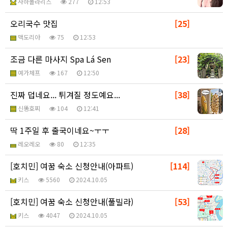
사하폴라리스
277
12:53
오리국수 맛집
[25]
맥도리아
75
12:53
조금 다른 마사지 Spa Lá Sen
[23]
예가체프
167
12:50
진짜 덥네요... 튀겨질 정도예요...
[38]
신똥호찌
104
12:41
딱 1주일 후 출국이네요~ㅜㅜ
[28]
레오레오
80
12:35
[호치민] 여꿈 숙소 신청안내(아파트)
[114]
키스
5560
2024.10.05
[호치민] 여꿈 숙소 신청안내(풀빌라)
[53]
키스
4047
2024.10.05