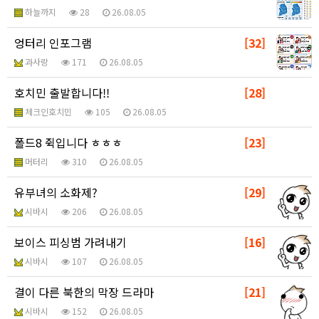
하늘까지
28
26.08.05
엉터리 인포그램
[32]
과사랑
171
26.08.05
호치민 출발합니다!!
[28]
체크인호치민
105
26.08.05
폴드8 쥑입니다 ㅎㅎㅎ
[23]
머터리
310
26.08.05
유부녀의 소화제?
[29]
시바시
206
26.08.05
보이스 피싱범 가려내기
[16]
시바시
107
26.08.05
결이 다른 북한의 막장 드라마
[21]
시바시
152
26.08.05