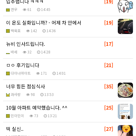
입추랩니다 ㅋㅋㅋ
[19]
연우
61
14:45
이 온도 실화입니까? - 어제 차 안에서
[19]
백육호
142
14:36
뉴비 인사드립니다.
[17]
바세
32
14:28
ㅁㅇ 후기입니다
[21]
다이너마이트
171
14:01
너무 힘든 점심식사
[35]
과사랑
98
13:53
10월 아파트 예약했습니다. ^^
[25]
민이민이
73
13:21
떡 실신..
[27]