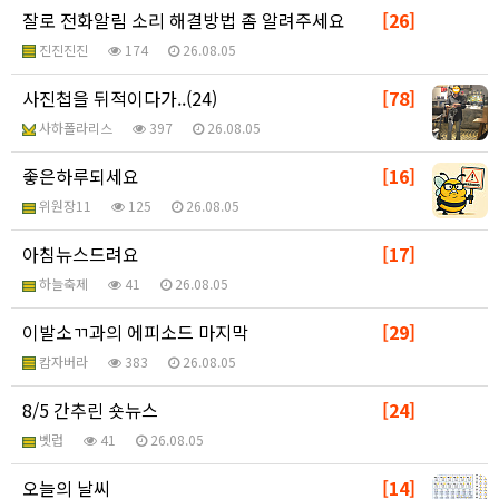
잘로 전화알림 소리 해결방법 좀 알려주세요
[26]
진진진진
174
26.08.05
사진첩을 뒤적이다가..(24)
[78]
사하폴라리스
397
26.08.05
좋은하루되세요
[16]
위원장11
125
26.08.05
아침뉴스드려요
[17]
하늘축제
41
26.08.05
이발소ㄲ과의 에피소드 마지막
[29]
캄자버라
383
26.08.05
8/5 간추린 숏뉴스
[24]
벳럽
41
26.08.05
오늘의 날씨
[14]