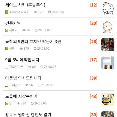
세이노 사키 (후방주의)
[12]
조금만더김숙희
128
26.08.05
견종차별
[20]
시바시
96
26.08.05
곱창의 9번째 호치민 방문기 3편
[28]
곱창
375
26.08.05
9월 5박 예약입니다
[17]
김도르마무
80
26.08.05
이등병 인사드립니다
[39]
드래곤스
56
26.08.05
노을에 지갑녹이기
[43]
후
330
26.08.05
방콕도 넘어선 한반도 열기
[30]