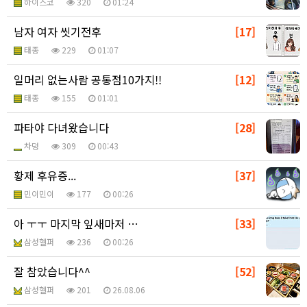
하이스코
320
01:24
남자 여자 씻기전후
[17]
태종
229
01:07
일머리 없는사람 공통점10가지!!
[12]
태종
155
01:01
파타야 다녀왔습니다
[28]
차덩
309
00:43
황제 후유증...
[37]
민이민이
177
00:26
아 ㅜㅜ 마지막 잎새마저 …
[33]
삼성헬퍼
236
00:26
잘 참았습니다^^
[52]
삼성헬퍼
201
26.08.06