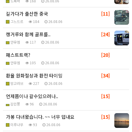
드록바
168
26.08.06
길가다가 출산한 중국
[11]
그느드르
184
26.08.06
캥거루와 함께 골프를..
[24]
안유엠
117
26.08.06
패스트트랙?
[20]
안유엠
105
26.08.06
환율 원화절상과 환전 타이밍
[34]
망고러브
227
26.08.06
언제쯤이나 갈수있으려나..
[15]
김민쫑
96
26.08.06
가봉 다녀왔습니다. ~~ 너무 덥내요
[15]
미루나무
93
26.08.06