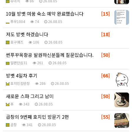
슈이치
86
26.08.05
10월 방벳 여꿈 숙소 예약 완료했습니다
[15]
푸우1004
74
26.08.05
저도 방벳 하겠습니다
[18]
호구애즈
106
26.08.05
썬푸꾸옥항공 발권하신분들께 질문있습니다.
[50]
일편단심31
261
26.08.05
방벳 4일차 후기
[66]
호치민킴반장
286
26.08.05
새로운 스파 그리고 남미
[50]
후
343
26.08.05
곱창의 9번째 호치민 방문기 2편
[55]
곱창
341
26.08.05