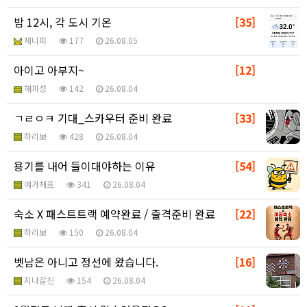
밤 12시, 각 도시 기온
[35]
제니퍼
177
26.08.05
아이고 아부지~
[12]
해피성
142
26.08.04
ㄱㄹㅇㅋ 기대_스카우터 준비 완료
[33]
하리보
428
26.08.04
용기를 내어 들이대야하는 이유
[54]
예가체프
341
26.08.04
숙소 X 패스트트랙 예약완료 / 출격준비 완료
[22]
하리보
150
26.08.04
벳남은 아니고 정선에 왔습니다.
[16]
지나갈진
154
26.08.04