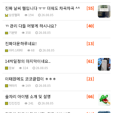
진짜 날씨 헬입니다 ㅜㅜ 더워도 차곡차곡 ^^
[55]
삼성헬퍼
194
26.08.05
ㄲ 관리 다들 어떻게 하시나요?
[40]
기분탓
358
26.08.05
진짜더운하루네요!
[13]
아리스타타
68
26.08.05
14박일정의 마지막이네요..
[61]
깜보
324
26.08.05
이태원에도 코코클럽이 ㅎㅎㅎ
[21]
머터리
169
26.08.05
술자리 아이템 소개 및 설명
[66]
진진진진
241
26.08.05