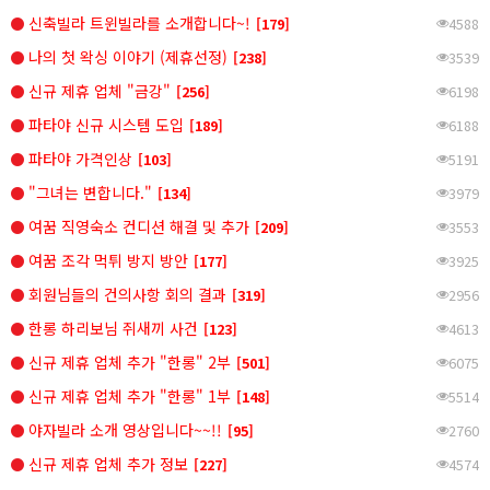
신축빌라 트윈빌라를 소개합니다~!
[179]
4588
나의 첫 왁싱 이야기 (제휴선정)
[238]
3539
신규 제휴 업체 "금강"
[256]
6198
파타야 신규 시스템 도입
[189]
6188
파타야 가격인상
[103]
5191
"그녀는 변합니다."
[134]
3979
여꿈 직영숙소 컨디션 해결 및 추가
[209]
3553
여꿈 조각 먹튀 방지 방안
[177]
3925
회원님들의 건의사항 회의 결과
[319]
2956
한롱 하리보님 쥐새끼 사건
[123]
4613
신규 제휴 업체 추가 "한롱" 2부
[501]
6075
신규 제휴 업체 추가 "한롱" 1부
[148]
5514
야자빌라 소개 영상입니다~~!!
[95]
2760
신규 제휴 업체 추가 정보
[227]
4574