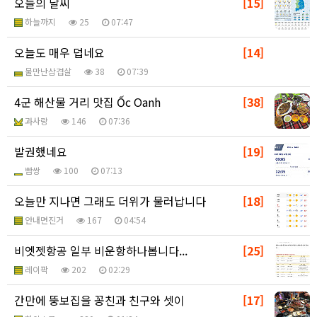
오늘의 날씨
[15]
하늘까지
25
07:47
오늘도 매우 덥네요
[14]
물만난삼겹살
38
07:39
4군 해산물 거리 맛집 Ốc Oanh
[38]
과사랑
146
07:36
발권했네요
[19]
빰쌍
100
07:13
오늘만 지나면 그래도 더위가 물러납니다
[18]
안내면진거
167
04:54
비엣젯항공 일부 비운항하나봅니다...
[25]
레이팍
202
02:29
간만에 뚱보집을 꽁친과 친구와 셋이
[17]