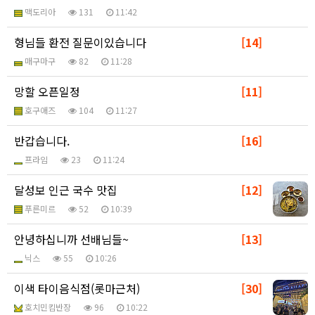
맥도리아
131
11:42
형님들 환전 질문이있습니다
[14]
매구마구
82
11:28
망할 오픈일정
[11]
호구애즈
104
11:27
반갑습니다.
[16]
프라임
23
11:24
달성보 인근 국수 맛집
[12]
푸른미르
52
10:39
안녕하십니까 선배님들~
[13]
닉스
55
10:26
이색 타이음식점(롯마근처)
[30]
호치민킴반장
96
10:22