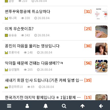
곱창
210
26.08.04
썬푸꾸옥항공에 취소당하다
[31]
제니퍼
330
26.08.04
이게 무슨뜻이죠?
[25]
슝슝슝
343
26.08.04
꽁친의 마음을 울리는 영상입니다
[30]
초롱이네
148
26.08.04
악마들 때문에 건돼는 다음생에??ㅋ
[56]
삼성헬퍼
205
26.08.04
새내기 회원 인사 드립니다.(기존 카페 일병 입니다)
[35]
좋은하루10
69
26.08.04
한국가기전 마지막 황제입니다 ㅎ 1일1황제 미션 클리어
[15]
슝슝슝
166
26.08.04