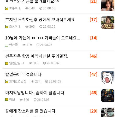
ㅋㄲㅇ의 심금을 울려보세요^^
[21]
초롱이네
148
26.08.06
호치민 도착하신후 꽁에게 보내줘보세요
[17]
초롱이네
205
26.08.06
10월에 가는에 ㅂㄱㅁ 가격들이 오르네요...
[14]
한균귝
419
26.08.06
썬푸꾸옥 항공 예약하신분 주의할점.
[46]
일편단심31
315
26.08.06
발걸음이 무겁습니다
[47]
호치민킴반장
234
26.08.05
마지막날입니다.. 끝까지 달립니다
[48]
깜보
346
26.08.05
꽁에게 잔소리를 좀 했습니다.
[29]