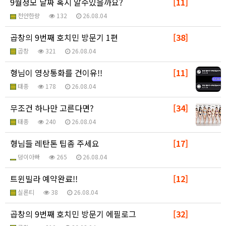
9월정모 날짜 혹시 알수있을까요?
[11]
천안한량
132
26.08.04
곱창의 9번째 호치민 방문기 1편
[38]
곱창
321
26.08.04
형님이 영상통화를 건이유!!
[11]
태종
178
26.08.04
무조건 하나만 고른다면?
[34]
태종
240
26.08.04
형님들 레탄톤 팁좀 주세요
[17]
덩이아빠
265
26.08.04
트윈빌라 예약완료!!
[12]
실론티
38
26.08.04
곱창의 9번째 호치민 방문기 에필로그
[32]