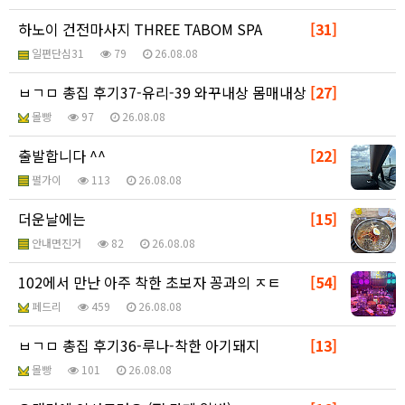
하노이 건전마사지 THREE TABOM SPA
[31]
일편단심31
79
26.08.08
ㅂㄱㅁ 총집 후기37-유리-39 와꾸내상 몸매내상
[27]
몰빵
97
26.08.08
출발합니다 ^^
[22]
펄가이
113
26.08.08
더운날에는
[15]
안내면진거
82
26.08.08
102에서 만난 아주 착한 초보자 꽁과의 ㅈㅌ
[54]
페드리
459
26.08.08
ㅂㄱㅁ 총집 후기36-루나-착한 아기돼지
[13]
몰빵
101
26.08.08