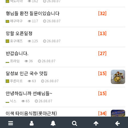
맥도리아
162
26.08.07
형님들 환전 질문이있습니다
[32]
매구마구
117
26.08.07
망할 오픈일정
[13]
호구애즈
125
26.08.07
반갑습니다.
[27]
프라임
36
26.08.07
달성보 인근 국수 맛집
[15]
푸른미르
63
26.08.07
안녕하십니까 선배님들~
[15]
닉스
65
26.08.07
이색 타이음식점(롯마근처)
[34]
호치민킴반장
128
26.08.07