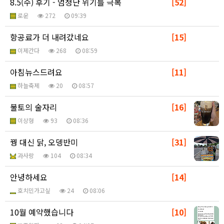
8.5(수) 후기 - 엄청난 위기를 극복
[52]
로운
272
09:39
항공료가 더 내려갔네요
[15]
이제간다
268
08:59
아침뉴스드려요
[11]
하늘축제
20
08:57
불토의 술자리
[16]
이상형
93
08:36
꿩 대신 닭, 오뎅반미
[31]
과사랑
104
08:34
안녕하세요
[14]
호치민가고싶
24
08:06
10월 예약했습니다
[10]