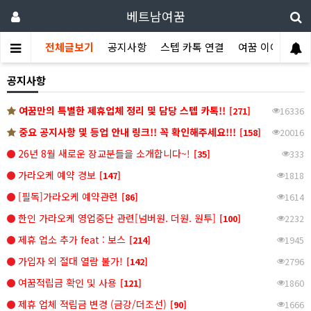
베트남여꿈
전체글보기
공지사항
스텝 카톡 연결
여꿈 이야기
공지사항
여꿈만의 특별한 제휴업체 정리 및 담당 스텝 카톡!!
[271]
16336
중요 공지사항 및 등업 안내 링크!! 꼭 확인해주세요!!!
[158]
20016
26년 8월 새로운 장교분들을 소개합니다~!
[35]
333
가라오케 예약 경보
[147]
1818
[필독]가라오케 예약관련
[86]
1614
한인 가라오케 영업중단 관련[넘버원. 더원. 원투]
[100]
2232
제휴 업소 추가 feat : 보스
[214]
1945
가입자 외 절대 열람 불가!
[142]
2796
여꿈적립금 확인 및 사용
[121]
1860
제휴 업체 적립금 변경 (금강/더조선)
[90]
1666