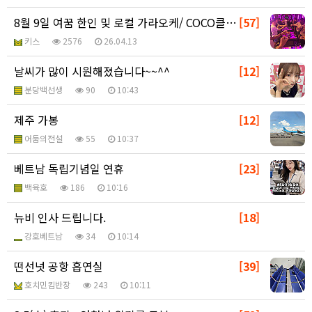
8월 9일 여꿈 한인 및 로컬 가라오케/ COCO클럽/…
[57]
키스
2576
26.04.13
날씨가 많이 시원해졌습니다~~^^
[12]
분당백선생
90
10:43
제주 가봉
[12]
어둠의전설
55
10:37
베트남 독립기념일 연휴
[23]
백육호
186
10:16
뉴비 인사 드립니다.
[18]
강호베트남
34
10:14
떤선넛 공항 흡연실
[39]
호치민킴반장
243
10:11