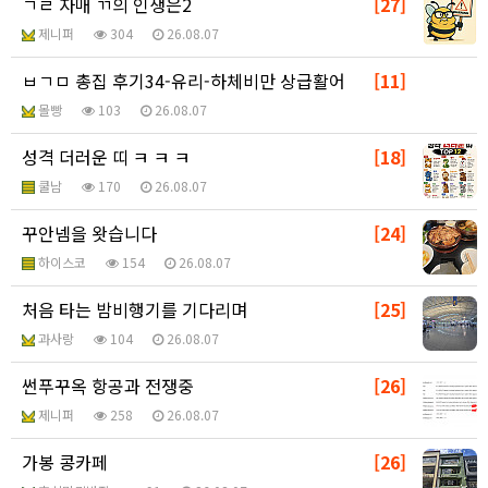
ㄱㄹ 자매 ㄲ의 인생은2
[27]
제니퍼
304
26.08.07
ㅂㄱㅁ 총집 후기34-유리-하체비만 상급활어
[11]
몰빵
103
26.08.07
성격 더러운 띠 ㅋ ㅋ ㅋ
[18]
쿨남
170
26.08.07
꾸안넴을 왓습니다
[24]
하이스코
154
26.08.07
처음 타는 밤비행기를 기다리며
[25]
과사랑
104
26.08.07
썬푸꾸옥 항공과 전쟁중
[26]
제니퍼
258
26.08.07
가봉 콩카페
[26]