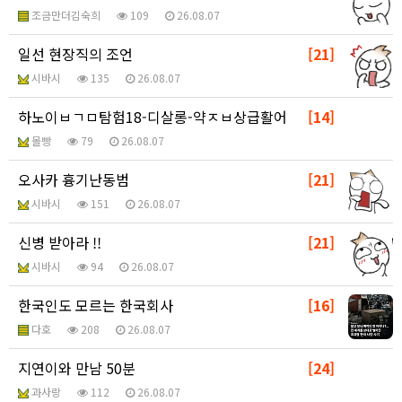
조금만더김숙희
109
26.08.07
일선 현장직의 조언
[21]
시바시
135
26.08.07
하노이ㅂㄱㅁ탐험18-디살롱-약ㅈㅂ상급활어
[14]
몰빵
79
26.08.07
오사카 흉기난동범
[21]
시바시
151
26.08.07
신병 받아라 !!
[21]
시바시
94
26.08.07
한국인도 모르는 한국회사
[16]
다호
208
26.08.07
지연이와 만남 50분
[24]
과사랑
112
26.08.07