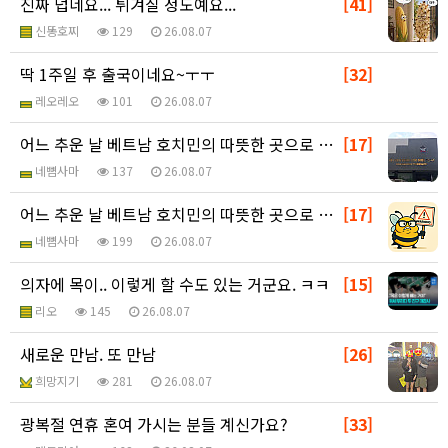
진짜 덥네요... 튀겨질 정도예요...
[41]
신똥호찌
129
26.08.07
딱 1주일 후 출국이네요~ㅜㅜ
[32]
레오레오
101
26.08.07
어느 추운 날 베트남 호치민의 따뜻한 곳으로 ㅎ - 추…
[17]
네뼘사마
137
26.08.07
어느 추운 날 베트남 호치민의 따뜻한 곳으로 ㅎ - 추…
[17]
네뼘사마
199
26.08.07
의자에 목이.. 이렇게 할 수도 있는 거군요. ㅋㅋ
[15]
리오
145
26.08.07
새로운 만남. 또 만남
[26]
희망지기
281
26.08.07
광복절 연휴 혼여 가시는 분들 계신가요?
[33]