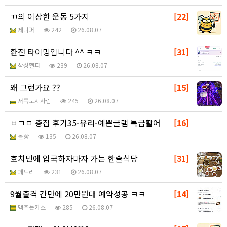
ㄲ의 이상한 운동 5가지
[22]
제니퍼
242
26.08.07
환전 타이밍입니다 ^^ ㅋㅋ
[31]
삼성헬퍼
239
26.08.07
왜 그런가요 ??
[15]
서쪽도시사람
245
26.08.07
ㅂㄱㅁ 총집 후기35-유리-예쁜글램 특급활어
[16]
몰빵
135
26.08.07
호치민에 입국하자마자 가는 한솔식당
[31]
페드리
231
26.08.07
9월출격 간만에 20만원대 예약성공 ㅋㅋ
[14]
맥주는카스
285
26.08.07