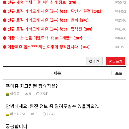
신규 제휴 업체 "파타야" 추가 정보
[276]
5572
신규 로컬 가라오케 제휴 (3부) feat : 확신과 결정
[241]
4452
신규 로컬 가라오케 제휴 (2부) feat : 변화
[246]
2946
신규 로컬 가라오케 제휴 (1부) feat : 탐색전
[208]
4146
여꿈 숙소 선물 이벤트~!! feat : 개꿀~
[287]
8460
여꿈제휴 업소??? 저는 이렇게 생각합니다.
[204]
6351
글쓰기
검색
제목
포토
푸미흥 최고짬뽕 탕슉집은?
아꽁띵
9
22:41
안녕하세요. 환전 정보 좀 알려주실수 있을까요?..
러브리가이
8
22:41
궁금합니다.