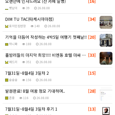
오랜만에 인사드려요 (전 카페 일병)
[16]
벳남이
39
26.08.08
DIM TU TAC(타케시야마점)
[34]
호치민킴반장
140
26.08.08
기억을 더듬어 작성하는 4박5일 여행기 첫째날!!
[20]
차니퐈
188
26.08.08
홀밤러들의 마지막 희망!!!! 비엔동 호텔 마싸 15번…
[33]
페드리
351
26.08.08
7월31일~8월4일 3일차 2
[15]
슝슝슝
156
26.08.08
발권완료! 8월 여꿈 정모 기대하며..
[28]
존중
116
26.08.08
7월31일~8월4일 3일차 후기 1
[13]