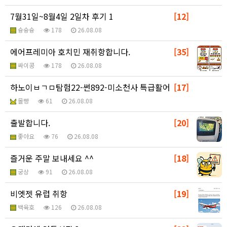
7월31일~8월4일 2일차 후기 1
[12]
슝슝슝
178
26.08.08
에어프레미아 호치민 재취항합니다.
[35]
싸이콩
178
26.08.08
하노이ㅂㄱㅁ탐험22-썬892-미소천사 특급활어
[17]
몰빵
61
26.08.08
출발합니다.
[20]
좋아요
76
26.08.08
즐거운 주말 보내세요 ^^
[18]
궁상
91
26.08.08
비엣젯 유럽 취항
[19]
백육호
126
26.08.08