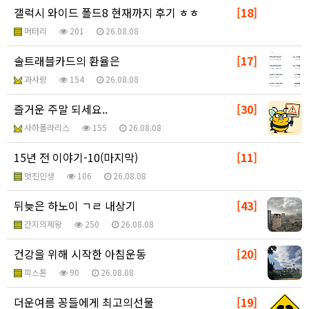
갤럭시 와이드 폴드8 현재까지 후기 ㅎㅎ
[18]
머터리
201
26.08.08
솔트래블카드의 환율은
[17]
과사랑
154
26.08.08
즐거운 주말 되세요..
[30]
사하폴라리스
155
26.08.08
15년 전 이야기-10(마지막)
[11]
멋진인생
106
26.08.08
뒤늦은 하노이 ㄱㄹ 내상기
[43]
간지의제왕
250
26.08.08
건강을 위해 시작한 아침운동
[20]
피스톤
90
26.08.08
더운여름 꽁들에게 최고의선물
[19]