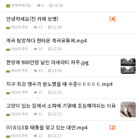
꾸역꾸역가는
6
22:38
안녕하세요(전 카페 상병)
[4]
러브리가이
12
22:34
계곡 탐방하다 현타온 계곡유튜버.mp4
러브리가이
18
22:30
한방에 900만원 날린 마세라티 차주.jpg
러브리가이
33
22:26
지구 최강 맹수가 분노했을 때 수준ㄷㄷㄷㄷㄷ.mp4
러브리가이
15
22:25
고양이 있는 집에서 소파에 기댈때 조심해야되는 이유
러브리가이
11
22:23
(이슈)13호 태풍을 맞고 있는 대만.mp4
[2]
러브리가이
22
22:17