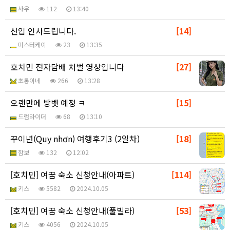
사우
112
13:40
신입 인사드립니다.
[14]
미스터케이
23
13:35
호치민 전자담배 처벌 영상입니다
[27]
초롱이네
266
13:28
오랜만에 방벳 예정 ㅋ
[15]
드럼라이더
68
13:10
꾸이년(Quy nhơn) 여행후기3 (2일차)
[18]
깜보
132
12:02
[호치민] 여꿈 숙소 신청안내(아파트)
[114]
키스
5582
2024.10.05
[호치민] 여꿈 숙소 신청안내(풀빌라)
[53]
키스
4056
2024.10.05