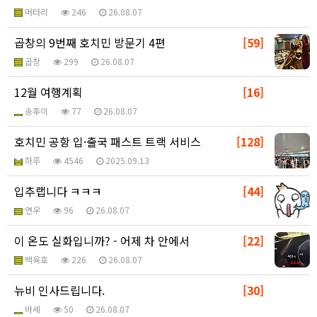
머터리
246
26.08.07
곱창의 9번째 호치민 방문기 4편
[59]
곱창
299
26.08.07
12월 여행계획
[16]
송후이
77
26.08.07
호치민 공항 입·출국 패스트 트랙 서비스
[128]
하루
4546
2025.09.13
입추랩니다 ㅋㅋㅋ
[44]
연우
96
26.08.07
이 온도 실화입니까? - 어제 차 안에서
[22]
백육호
226
26.08.07
뉴비 인사드립니다.
[30]
바세
50
26.08.07