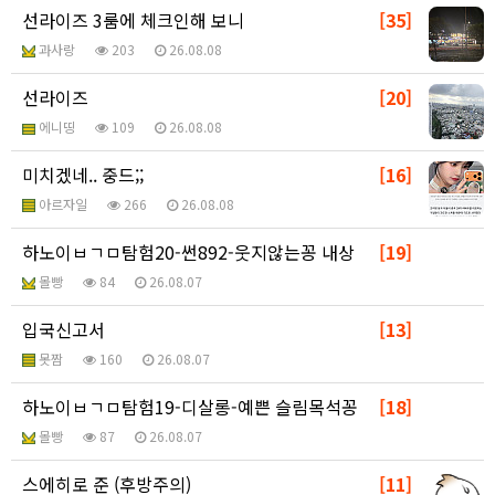
선라이즈 3룸에 체크인해 보니
[35]
과사랑
203
26.08.08
선라이즈
[20]
에니띵
109
26.08.08
미치겠네.. 중드;;
[16]
아르자일
266
26.08.08
하노이ㅂㄱㅁ탐험20-썬892-웃지않는꽁 내상
[19]
몰빵
84
26.08.07
입국신고서
[13]
못짬
160
26.08.07
하노이ㅂㄱㅁ탐험19-디살롱-예쁜 슬림목석꽁
[18]
몰빵
87
26.08.07
스에히로 준 (후방주의)
[11]