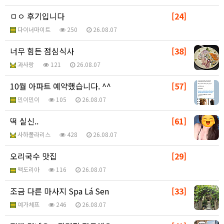
ㅁㅇ 후기입니다
[24]
다이너마이트
250
26.08.07
너무 힘든 점심식사
[38]
과사랑
121
26.08.07
10월 아파트 예약했습니다. ^^
[57]
민이민이
105
26.08.07
떡 실신..
[61]
사하폴라리스
428
26.08.07
오리국수 맛집
[29]
맥도리아
116
26.08.07
조금 다른 마사지 Spa Lá Sen
[33]
예가체프
246
26.08.07