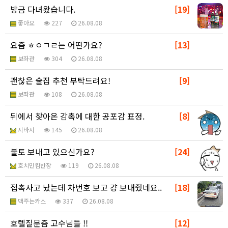
방금 다녀왔습니다.
[19]
좋아요
227
26.08.08
요즘 ㅎㅇㄱㄹ는 어떤가요?
[13]
보좌관
304
26.08.08
괜찮은 술집 추천 부탁드려요!
[9]
보좌관
108
26.08.08
뒤에서 찾아온 감촉에 대한 공포감 표정.
[8]
시바시
145
26.08.08
불토 보내고 있으신가요?
[24]
호치민킴반장
119
26.08.08
접촉사고 났는데 차번호 보고 걍 보내줬네요..
[18]
맥주는카스
337
26.08.08
호텔질문즘 고수님들 !!
[12]