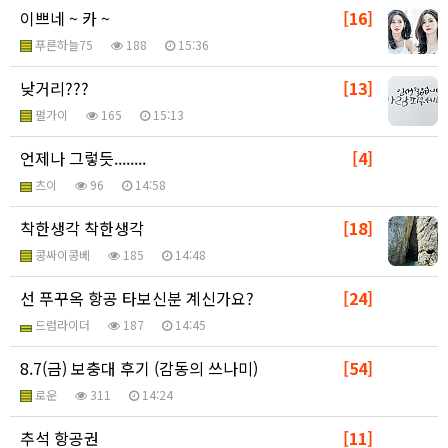
이쁘네 ~ 카 ~
[16]
푸른하늘75
188
15:36
낮거리???
[13]
펄가이
165
15:13
언제나 그렇듯........
[4]
츠이
96
14:58
착한생각 착한생각
[18]
콩싸이콩베
185
14:48
선 푸꾸옥 항공 타보신분 계신가요?
[24]
드럼라이더
187
14:45
8.7(금) 보충대 후기 (감동의 쓰나미)
[54]
로운
311
14:24
추석 항공권
[11]