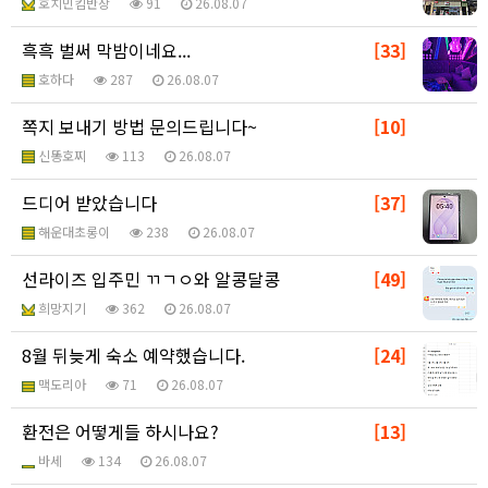
호치민킴반장
91
26.08.07
흑흑 벌써 막밤이네요...
[33]
호하다
287
26.08.07
쪽지 보내기 방법 문의드립니다~
[10]
신똥호찌
113
26.08.07
드디어 받았습니다
[37]
해운대초롱이
238
26.08.07
선라이즈 입주민 ㄲㄱㅇ와 알콩달콩
[49]
희망지기
362
26.08.07
8월 뒤늦게 숙소 예약했습니다.
[24]
맥도리아
71
26.08.07
환전은 어떻게들 하시나요?
[13]
바세
134
26.08.07