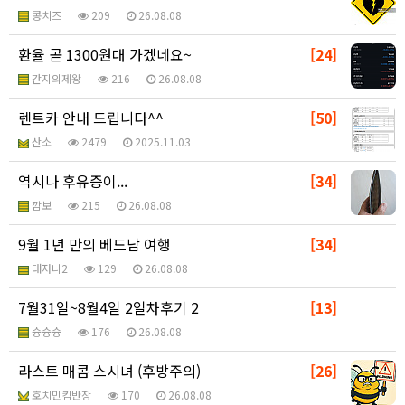
콩치즈
209
26.08.08
환율 곧 1300원대 가겠네요~
[24]
간지의제왕
216
26.08.08
렌트카 안내 드립니다^^
[50]
산소
2479
2025.11.03
역시나 후유증이...
[34]
깜보
215
26.08.08
9월 1년 만의 베드남 여행
[34]
대저니2
129
26.08.08
7월31일~8월4일 2일차후기 2
[13]
슝슝슝
176
26.08.08
라스트 매콤 스시녀 (후방주의)
[26]
호치민킴반장
170
26.08.08