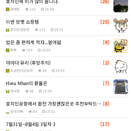
호치민에 비가 많이 옵니다.
[26]
동태탕
115
20:44
이번 방벳 쇼핑템
[25]
호치민킴반장
115
20:21
밥은 좀 편하게 먹자...열여덟
[9]
투투
169
20:05
야마다 유리 (후방주의)
[2]
조금만더김숙희
44
19:59
Hieu Nhan의 환율은
[7]
과사랑
88
19:36
호치민공항에서 환전 가장괜찮은곳 추천부탁드려요
[8]
덩이아빠
84
19:32
7월31일~8월4일 3일차 3
[17]