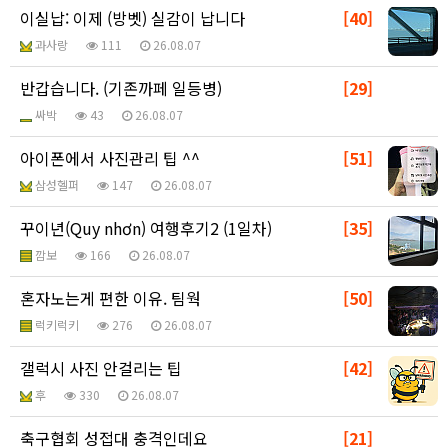
이실납: 이제 (방벳) 실감이 납니다
[40]
과사랑
111
26.08.07
반갑습니다. (기존까페 일등병)
[29]
싸박
43
26.08.07
아이폰에서 사진관리 팁 ^^
[51]
삼성헬퍼
147
26.08.07
꾸이년(Quy nhơn) 여행후기2 (1일차)
[35]
깜보
166
26.08.07
혼자노는게 편한 이유. 팀웍
[50]
럭키럭키
276
26.08.07
갤럭시 사진 안걸리는 팁
[42]
후
330
26.08.07
축구협회 성접대 충격인데요
[21]