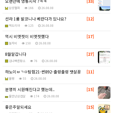
오랜만에 영통시작 ?ㅋㅋ
[33]
삼성헬퍼
166
26.08.08
선라 1룸 발코니나 베란다가 있나요?
[12]
맥도리아
125
26.08.08
역시 비엣젯이 비엣젯했다
[17]
놀자비
150
26.08.08
8월말갑니다
[27]
겁나빠른황소
76
26.08.08
하노이ㅂㄱㅁ탐험21-썬892-출렁출렁 뱃살꽁
[11]
몰빵
55
26.08.08
분명히 시원해진다고 했는데..
[15]
물만난삼겹살
174
26.08.08
좋은주말되세요
[15]