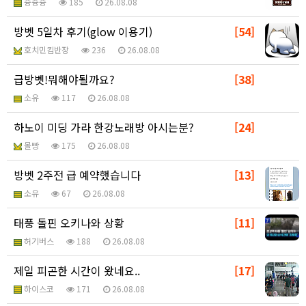
슝슝슝
185
26.08.08
방벳 5일차 후기(glow 이용기)
[54]
호치민킴반장
236
26.08.08
급방벳!뭐해야될까요?
[38]
소유
117
26.08.08
하노이 미딩 가라 한강노래방 아시는분?
[24]
몰빵
175
26.08.08
방벳 2주전 급 예약했습니다
[13]
소유
67
26.08.08
태풍 돌핀 오키나와 상황
[11]
허기버스
188
26.08.08
제일 피곤한 시간이 왔네요..
[17]
하이스코
171
26.08.08