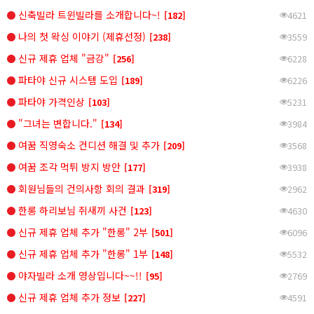
신축빌라 트윈빌라를 소개합니다~!
[182]
4621
나의 첫 왁싱 이야기 (제휴선정)
[238]
3559
신규 제휴 업체 "금강"
[256]
6228
파타야 신규 시스템 도입
[189]
6226
파타야 가격인상
[103]
5231
"그녀는 변합니다."
[134]
3984
여꿈 직영숙소 컨디션 해결 및 추가
[209]
3568
여꿈 조각 먹튀 방지 방안
[177]
3938
회원님들의 건의사항 회의 결과
[319]
2962
한롱 하리보님 쥐새끼 사건
[123]
4630
신규 제휴 업체 추가 "한롱" 2부
[501]
6096
신규 제휴 업체 추가 "한롱" 1부
[148]
5532
야자빌라 소개 영상입니다~~!!
[95]
2769
신규 제휴 업체 추가 정보
[227]
4591