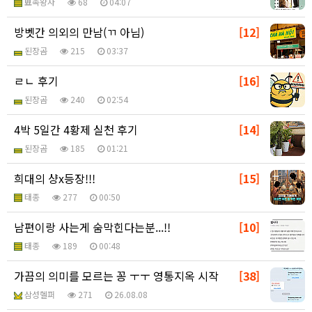
뾰족왕자
68
04:07
방벳간 의외의 만남(ㄲ 아님)
[12]
된장곰
215
03:37
ㄹㄴ 후기
[16]
된장곰
240
02:54
4박 5일간 4황제 실천 후기
[14]
된장곰
185
01:21
희대의 샹x등장!!!
[15]
태종
277
00:50
남편이랑 사는게 숨막힌다는분...!!
[10]
태종
189
00:48
가끔의 의미를 모르는 꽁 ㅜㅜ 영통지옥 시작
[38]
삼성헬퍼
271
26.08.08