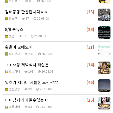
위원장11
83
26.08.08
김해공항 한산합니다ㅎㅎ
[13]
찬스찬
87
26.08.08
8/8 숏뉴스
[25]
벳럽
50
26.08.08
환율이 오메오메
[31]
후리얏차
238
26.08.08
ㅋㄲㅇ랑 저녁식사 하실분
[14]
초롱이네
163
26.08.08
입추가 지나니 서늘한 느낌~???
[45]
인천공항
99
26.08.08
미미낭자의 가질수없는 너
[15]
초롱이네
84
26.08.08