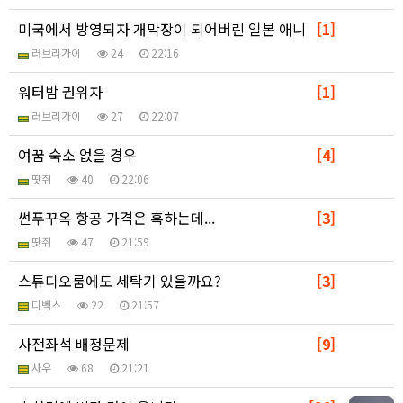
미국에서 방영되자 개막장이 되어버린 일본 애니
[1]
러브리가이
24
22:16
워터밤 권위자
[1]
러브리가이
27
22:07
여꿈 숙소 없을 경우
[4]
땃쥐
40
22:06
썬푸꾸옥 항공 가격은 혹하는데...
[3]
땃쥐
47
21:59
스튜디오룸에도 세탁기 있을까요?
[3]
디벡스
22
21:57
사전좌석 배정문제
[9]
사우
68
21:21