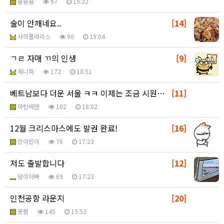
슝슝슝
97
19:32
술이 안깨네요..
[14]
사하폴라리스
90
19:04
ㄱㄹ 자매 ㄲ의 인생
[9]
제니퍼
172
18:51
베트남보다 더운 서울 ㅋㅋ 이제는 조금 시원해졌네요.
[11]
마틴에덴
102
18:02
12월 크리스마스에도 발권 완료!
[16]
민이민이
76
17:23
저도 출발합니다
[12]
덩이아빠
69
17:23
인천공항 라운지
[20]
못짬
145
15:53