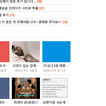
왓싱했지 방문 후기 입니다...
]
[39]
새로운 선라이즈 시티뷰 투룸
[57]
플 후기
[75]
 이 꽁은 꼭 피해야합니다!! 변태꽁 주의보!!!
[74]
지구 최강 맹수가 분노했을 때 수준ㄷㄷㄷㄷㄷ.mp4
고양이 있는 집에서 소파에 기댈때 조심해야되는 이유
(이슈)13호 태풍을 맞고 있는 대만.mp4
6분전
러브리가이 8분전
러브리가이
14분전
+2
미국에서 방영되자 개막장이 되어버린 일본 애니
희대의 샹x등장!!!
남편이랑 사는게 숨막힌다는분...!!