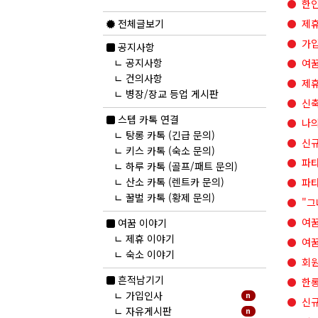
한인
제휴
전체글보기
가입
공지사항
ㄴ
공지사항
여꿈
ㄴ
건의사항
제휴
ㄴ
병장/장교 등업 게시판
신축
스텝 카톡 연결
나의
ㄴ
탕롱 카톡 (긴급 문의)
신규
ㄴ
키스 카톡 (숙소 문의)
파타
ㄴ
하루 카톡 (골프/패트 문의)
ㄴ
산소 카톡 (렌트카 문의)
파
ㄴ
꿀벌 카톡 (황제 문의)
"그
여꿈
여꿈 이야기
ㄴ
제휴 이야기
여꿈
ㄴ
숙소 이야기
회원
new
흔적남기기
한롱
ㄴ
가입인사
n
신규
ㄴ
자유게시판
n