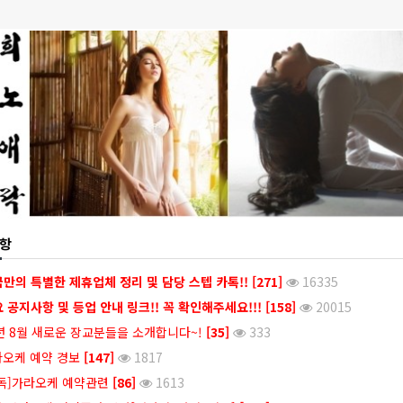
항
만의 특별한 제휴업체 정리 및 담당 스텝 카톡!!
[271]
16335
 공지사항 및 등업 안내 링크!! 꼭 확인해주세요!!!
[158]
20015
년 8월 새로운 장교분들을 소개합니다~!
[35]
333
오케 예약 경보
[147]
1817
독]가라오케 예약관련
[86]
1613