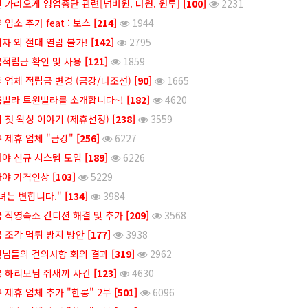
 가라오케 영업중단 관련[넘버원. 더원. 원투]
[100]
2231
 업소 추가 feat : 보스
[214]
1944
자 외 절대 열람 불가!
[142]
2795
적립금 확인 및 사용
[121]
1859
 업체 적립금 변경 (금강/더조선)
[90]
1665
빌라 트윈빌라를 소개합니다~!
[182]
4620
 첫 왁싱 이야기 (제휴선정)
[238]
3559
 제휴 업체 "금강"
[256]
6227
야 신규 시스템 도입
[189]
6226
타야 가격인상
[103]
5229
녀는 변합니다."
[134]
3984
 직영숙소 컨디션 해결 및 추가
[209]
3568
 조각 먹튀 방지 방안
[177]
3938
님들의 건의사항 회의 결과
[319]
2962
 하리보님 쥐새끼 사건
[123]
4630
 제휴 업체 추가 "한롱" 2부
[501]
6096