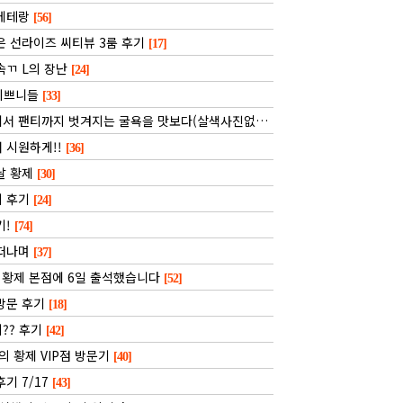
 베테랑
[56]
은 선라이즈 씨티뷰 3룸 후기
[17]
속ㄲ L의 장난
[24]
 이쁘니들
[33]
서 팬티까지 벗겨지는 굴욕을 맛보다(살색사진없음)
[51]
 시원하게!!
[36]
날 황제
[30]
지 후기
[24]
기!
[74]
 떠나며
[37]
 황제 본점에 6일 출석했습니다
[52]
방문 후기
[18]
?? 후기
[42]
의 황제 VIP점 방문기
[40]
기 7/17
[43]