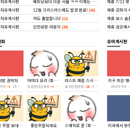
자유게시판
베트남보다 더운 서울 ㅋㅋ 이제는 조금 시원해졌네요.
제휴 7/11 
[11
자유게시판
12월 크리스마스에도 발권 완료!
제휴 감회가 
[16]
자유게시판
저도 출발합니다
제휴 보스 솔
[12]
자유게시판
인천공항 라운지
제휴 금강에서
[20]
정화
유머게시판
터밤 권위자
야마다 유리 (후방주의)
라스트 매콤 스시녀 (후방주의)
가이
25분전
조금만더김숙희
08.09
호치민킴반장
08.08
러브리가이 
+1
+1
+26
즐거운 주말 보내세요 ^^
좋은주말되세요
스에히로 준 (후방주의)