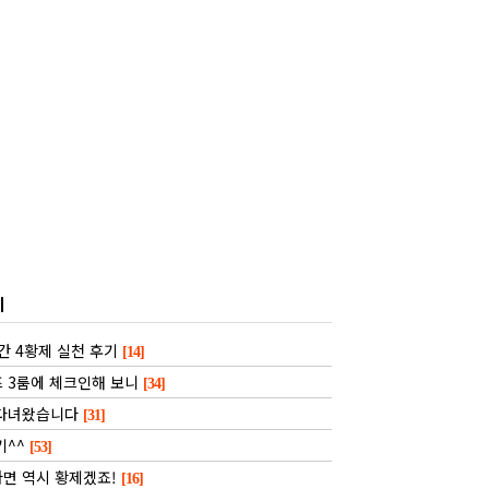
기
일간 4황제 실천 후기
[14]
 3룸에 체크인해 보니
[34]
 다녀왔습니다
[31]
기^^
[53]
면 역시 황제겠죠!
[16]