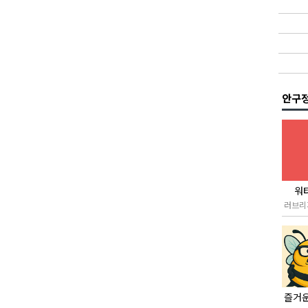
안구
워
러브리