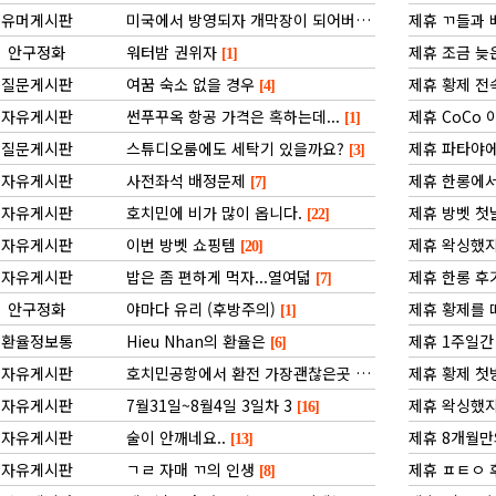
유머게시판
미국에서 방영되자 개막장이 되어버린 일본 애니
제휴 ㄲ들과
[1]
안구정화
워터밤 권위자
제휴 조금 늦
[1]
질문게시판
여꿈 숙소 없을 경우
제휴 황제 전
[4]
자유게시판
썬푸꾸옥 항공 가격은 혹하는데...
제휴 CoCo
[1]
질문게시판
스튜디오룸에도 세탁기 있을까요?
제휴 파타야에
[3]
자유게시판
사전좌석 배정문제
제휴 한롱에서
[7]
자유게시판
호치민에 비가 많이 옵니다.
제휴 방벳 첫
[22]
자유게시판
이번 방벳 쇼핑템
제휴 왁싱했
[20]
자유게시판
밥은 좀 편하게 먹자...열여덟
제휴 한롱 후
[7]
안구정화
야마다 유리 (후방주의)
제휴 황제를
[1]
환율정보통
Hieu Nhan의 환율은
제휴 1주일간
[6]
자유게시판
호치민공항에서 환전 가장괜찮은곳 추천부탁드려요
제휴 황제 첫
[7]
자유게시판
7월31일~8월4일 3일차 3
제휴 왁싱했지
[16]
자유게시판
술이 안깨네요..
제휴 8개월만
[13]
자유게시판
ㄱㄹ 자매 ㄲ의 인생
제휴 ㅍㅌㅇ 후
[8]