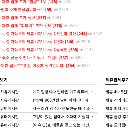
 제휴 업체 추가 "한롱" 1부
[148]
5532
빌라 소개 영상입니다~~!!
[95]
2769
 제휴 업체 추가 정보
[227]
4591
 제휴 업체 "파타야" 추가 정보
[276]
5572
 로컬 가라오케 제휴 (3부) feat : 확신과 결정
[241]
4452
 로컬 가라오케 제휴 (2부) feat : 변화
[246]
2946
 로컬 가라오케 제휴 (1부) feat : 탐색전
[208]
4146
 숙소 선물 이벤트~!! feat : 개꿀~
[287]
8459
제휴 업소??? 저는 이렇게 생각합니다.
[204]
6351
보기
제휴업체후
자유게시판
계곡 탐방하다 현타온 계곡유튜버.mp4
제휴 4박 5
자유게시판
한방에 900만원 날린 마세라티 차주.jpg
제휴 선라이즈
유머게시판
지구 최강 맹수가 분노했을 때 수준ㄷㄷㄷㄷㄷ.mp4
제휴 파타야
유머게시판
고양이 있는 집에서 소파에 기댈때 조심해야되는 이유
제휴 금강 후
유머게시판
(이슈)13호 태풍을 맞고 있는 대만.mp4
제휴 도착했다
[2]