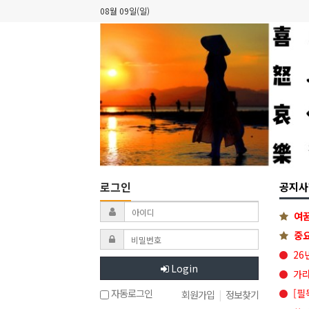
08월 09일(일)
로그인
공지사
여꿈
중요
26
Login
가라
[필
자동로그인
회원가입
|
정보찾기