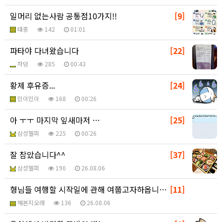
일머리 없는사람 공통점10가지!!
[9]
태종
142
01:01
파타야 다녀왔습니다
[22]
차덩
285
00:43
황제 후유증...
[24]
민이민이
168
00:26
아 ㅜㅜ 마지막 잎새마저 …
[25]
삼성헬퍼
225
00:26
잘 참았습니다^^
[37]
삼성헬퍼
190
26.08.06
형님들 여행할 시작일에 관해 여쭙고자하옵니다?
[11]
해본지오래
136
26.08.06