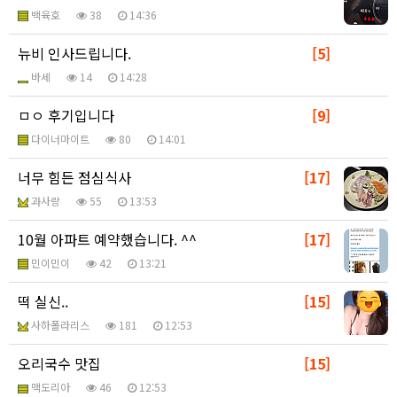
백육호
38
14:36
뉴비 인사드립니다.
[5]
바세
14
14:28
ㅁㅇ 후기입니다
[9]
다이너마이트
80
14:01
너무 힘든 점심식사
[17]
과사랑
55
13:53
10월 아파트 예약했습니다. ^^
[17]
민이민이
42
13:21
떡 실신..
[15]
사하폴라리스
181
12:53
오리국수 맛집
[15]
맥도리아
46
12:53