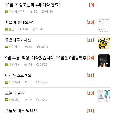
10월 초 망고빌라 4박 예약 완료!
[9]
하남시꿀주먹
35
09:26
환율이 좋네요^^
[15]
쿨남
186
08:49
좋은하루되세요
[11]
위원장11
66
08:39
9월 투룸. 직영. 예약했습니다. 10월은 8월방벳후
[24]
내딴아롱
74
08:20
아침뉴스드려요
[11]
하늘축제
27
08:17
오늘의 날씨
[13]
하늘까지
22
07:47
오늘도 매우 덥네요
[11]