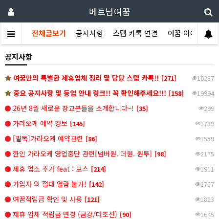
베트남여꿈
전체글보기
공지사항
스텝 카톡 연결
여꿈 이야기
공지사항
여꿈만의 특별한 제휴업체 정리 및 담당 스텝 카톡!!
[271]
16287
중요 공지사항 및 등업 안내 링크!! 꼭 확인해주세요!!!
[158]
19994
26년 8월 새로운 장교분들을 소개합니다~!
[35]
299
가라오케 예약 경보
[145]
1739
[필독]가라오케 예약관련
[86]
1559
한인 가라오케 영업중단 관련[넘버원. 더원. 원투]
[98]
2175
제휴 업소 추가 feat : 보스
[214]
1911
가입자 외 절대 열람 불가!
[142]
2757
여꿈적립금 확인 및 사용
[121]
1823
제휴 업체 적립금 변경 (금강/더조선)
[90]
1645