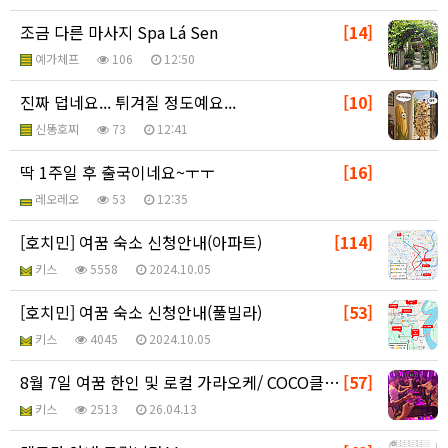
조금 다른 마사지 Spa Lá Sen
[14]
예가체프
106
12:50
진짜 덥네요... 튀겨질 정도예요...
[10]
신똥호찌
73
12:41
딱 1주일 후 출국이네요~ㅜㅜ
[16]
레오레오
53
12:35
[호치민] 여꿈 숙소 신청안내(아파트)
[114]
키스
5558
2024.10.05
[호치민] 여꿈 숙소 신청안내(풀빌라)
[53]
키스
4045
2024.10.05
8월 7일 여꿈 한인 및 로컬 가라오케/ COCO클럽/…
[57]
키스
2513
26.04.13