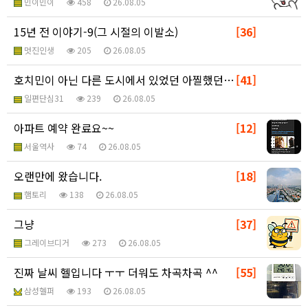
민이민이
458
26.08.05
15년 전 이야기-9(그 시절의 이발소)
[36]
멋진인생
205
26.08.05
호치민이 아닌 다른 도시에서 있었던 아찔했던 일...
[41]
일편단심31
239
26.08.05
아파트 예약 완료요~~
[12]
서울역사
74
26.08.05
오랜만에 왔습니다.
[18]
햄토리
138
26.08.05
그냥
[37]
그레이브디거
273
26.08.05
진짜 날씨 헬입니다 ㅜㅜ 더워도 차곡차곡 ^^
[55]
삼성헬퍼
193
26.08.05