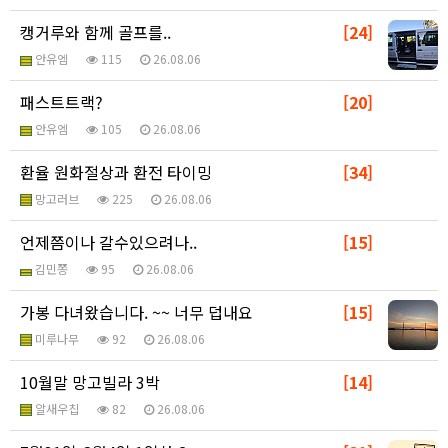
캥거루와 함께 골프를..
[24]
안유엠
115
26.08.06
패스트트랙?
[20]
안유엠
105
26.08.06
환율 원화절상과 환전 타이밍
[34]
망고러브
225
26.08.06
언제쯤이나 갈수있으려나..
[15]
김민쫑
95
26.08.06
가봉 다녀왔습니다. ~~ 너무 덥내요
[15]
미루나무
92
26.08.06
10월말 망고빌라 3박
[14]
알새우칩
82
26.08.06