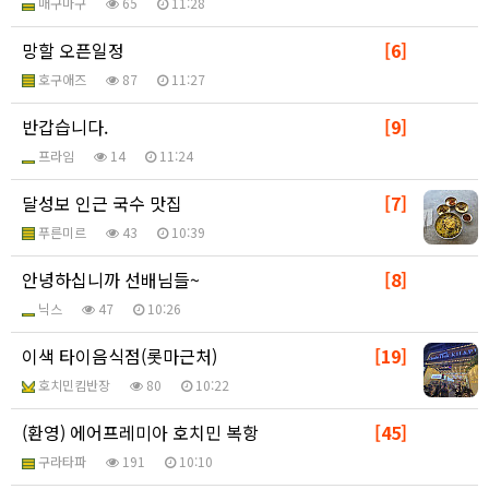
매구마구
65
11:28
망할 오픈일정
[6]
호구애즈
87
11:27
반갑습니다.
[9]
프라임
14
11:24
달성보 인근 국수 맛집
[7]
푸른미르
43
10:39
안녕하십니까 선배님들~
[8]
닉스
47
10:26
이색 타이음식점(롯마근처)
[19]
호치민킴반장
80
10:22
(환영) 에어프레미아 호치민 복항
[45]
구라타파
191
10:10