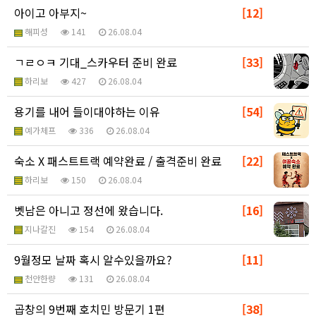
아이고 아부지~
[12]
해피성
141
26.08.04
ㄱㄹㅇㅋ 기대_스카우터 준비 완료
[33]
하리보
427
26.08.04
용기를 내어 들이대야하는 이유
[54]
예가체프
336
26.08.04
숙소 X 패스트트랙 예약완료 / 출격준비 완료
[22]
하리보
150
26.08.04
벳남은 아니고 정선에 왔습니다.
[16]
지나갈진
154
26.08.04
9월정모 날짜 혹시 알수있을까요?
[11]
천안한량
131
26.08.04
곱창의 9번째 호치민 방문기 1편
[38]