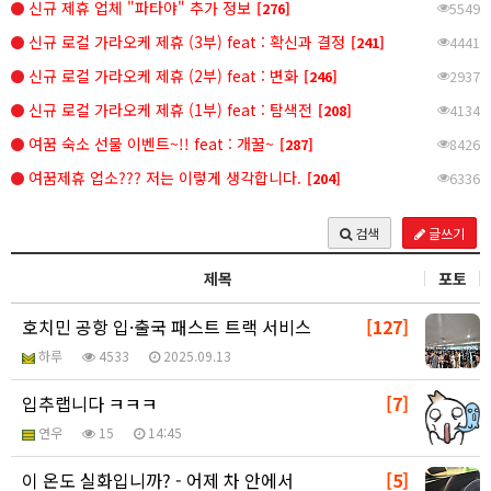
신규 제휴 업체 "파타야" 추가 정보
[276]
5549
신규 로컬 가라오케 제휴 (3부) feat : 확신과 결정
[241]
4441
신규 로컬 가라오케 제휴 (2부) feat : 변화
[246]
2937
신규 로컬 가라오케 제휴 (1부) feat : 탐색전
[208]
4134
여꿈 숙소 선물 이벤트~!! feat : 개꿀~
[287]
8426
여꿈제휴 업소??? 저는 이렇게 생각합니다.
[204]
6336
글쓰기
검색
제목
포토
호치민 공항 입·출국 패스트 트랙 서비스
[127]
하루
4533
2025.09.13
입추랩니다 ㅋㅋㅋ
[7]
연우
15
14:45
이 온도 실화입니까? - 어제 차 안에서
[5]