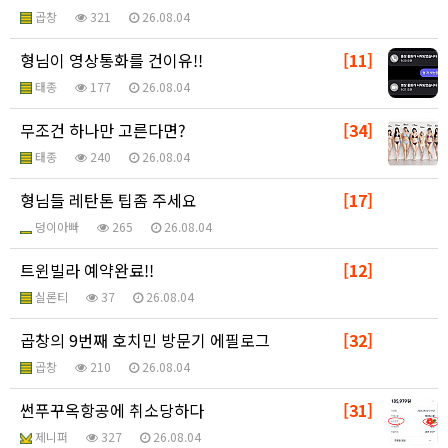
곱창
321
26.08.04
형님이 영상통화를 건이유!!
[11]
태종
177
26.08.04
무조건 하나만 고른다면?
[34]
태종
240
26.08.04
형님들 레탄톤 팁좀 주세요
[17]
덩이아빠
265
26.08.04
트윈빌라 예약완료!!
[12]
실론티
37
26.08.04
곱창의 9번째 호치민 방문기 에필로그
[32]
곱창
210
26.08.04
썬푸꾸옥항공에 취소당하다
[31]
제니퍼
327
26.08.04