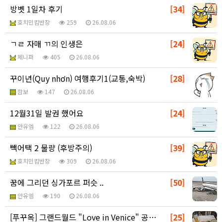
방벳 1일차 후기
[34]
호치민킴반장
259
26.08.06
ㄱㄹ 자매 ㄲ의 인생은
[24]
제니퍼
405
26.08.06
꾸이년(Quy nhơn) 여행후기1(교통,숙박)
[28]
깜보
147
26.08.06
12월31일 발권 했어요
[24]
안유엠
122
26.08.06
빽어택 2 물량 (후방주의)
[39]
호치민킴반장
309
26.08.06
꿈에 그리던 싱가포르 퍼슷 ..
[50]
안유엠
190
26.08.06
[푸꾸옥] 그랜드월드 "Love in Venice" 공…
[25]