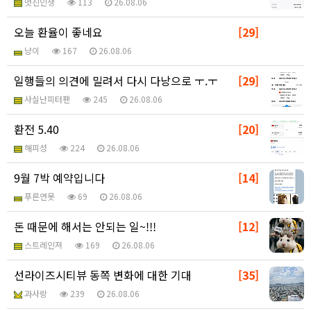
멋진인생
113
26.08.06
오늘 환율이 좋네요
[29]
냥이
167
26.08.06
일행들의 의견에 밀려서 다시 다낭으로 ㅜ.ㅜ
[29]
사실난피터팬
245
26.08.06
환전 5.40
[20]
해피성
224
26.08.06
9월 7박 예약입니다
[14]
푸른연못
69
26.08.06
돈 때문에 해서는 안되는 일~!!!
[12]
스트레인져
169
26.08.06
선라이즈시티뷰 동쪽 변화에 대한 기대
[35]
과사랑
239
26.08.06