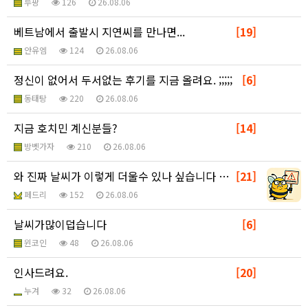
루팡
126
26.08.06
베트남에서 출발시 지연씨를 만나면...
[19]
안유엠
124
26.08.06
정신이 없어서 두서없는 후기를 지금 올려요. ;;;;;
[6]
동태탕
220
26.08.06
지금 호치민 계신분들?
[14]
방벳가자
210
26.08.06
와 진짜 날씨가 이렇게 더울수 있나 싶습니다 ㅋㅋㅋㅋㅋ
[21]
페드리
152
26.08.06
날씨가많이덥습니다
[6]
윈코인
48
26.08.06
인사드려요.
[20]
누겨
32
26.08.06