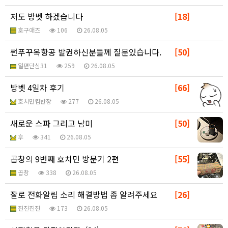
저도 방벳 하겠습니다
[18]
호구애즈
106
26.08.05
썬푸꾸옥항공 발권하신분들께 질문있습니다.
[50]
일편단심31
259
26.08.05
방벳 4일차 후기
[66]
호치민킴반장
277
26.08.05
새로운 스파 그리고 남미
[50]
후
341
26.08.05
곱창의 9번째 호치민 방문기 2편
[55]
곱창
338
26.08.05
잘로 전화알림 소리 해결방법 좀 알려주세요
[26]
진진진진
173
26.08.05