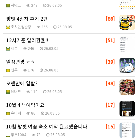
까망코
249
26.08.05
방벳 4일차 후기 2편
[86]
호치민킴반장
365
26.08.05
12시기준 달러환율!!
[51]
세븐
246
26.08.05
일정변경 ㅎㅎ
[39]
연우
176
26.08.05
오랜만에 일탈?
[48]
레너드
110
26.08.05
10월 4박 예약이요
[17]
슈이치
86
26.08.05
10월 방벳 여꿈 숙소 예약 완료했습니다
[15]
푸우1004
73
26.08.05