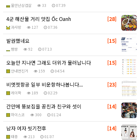
물만난삼겹살
33
07:39
4군 해산물 거리 맛집 Ốc Oanh
[28]
과사랑
127
07:36
발권했네요
[15]
빰쌍
92
07:13
오늘만 지나면 그래도 더위가 물러납니다
[15]
안내면진거
159
04:54
비엣젯항공 일부 비운항하나봅니다...
[23]
레이팍
189
02:29
간만에 뚱보집을 꽁친과 친구와 셋이
[14]
하이스코
300
01:24
남자 여자 씻기전후
[14]
태종
213
01:07