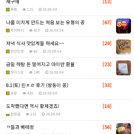
재구매
[12]
못짬
125
26.08.04
나를 미치게 만드는 처음 보는 유형의 꽁
[67]
럭키럭키
453
26.08.04
저녁 식사 맛있게들 하세요~~
[29]
멋진인생
86
26.08.04
금일 하탐 돈 떨어지고 마이반 환율
[23]
하이스코
240
26.08.04
8.1(토) 린ㅊㄹ 후기 (쌍둥이 꽁)
[33]
로운
436
26.08.04
도착했다면 역시 황제겠죠!
[16]
된장곰
131
26.08.04
ㄲ들과 베테랑
[56]