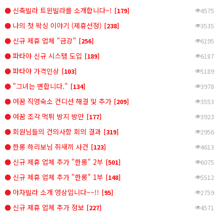
신축빌라 트윈빌라를 소개합니다~!
[179]
4575
나의 첫 왁싱 이야기 (제휴선정)
[238]
3535
신규 제휴 업체 "금강"
[256]
6195
파타야 신규 시스템 도입
[189]
6187
파타야 가격인상
[103]
5189
"그녀는 변합니다."
[134]
3978
여꿈 직영숙소 컨디션 해결 및 추가
[209]
3553
여꿈 조각 먹튀 방지 방안
[177]
3923
회원님들의 건의사항 회의 결과
[319]
2956
한롱 하리보님 쥐새끼 사건
[123]
4613
신규 제휴 업체 추가 "한롱" 2부
[501]
6075
신규 제휴 업체 추가 "한롱" 1부
[148]
5512
야자빌라 소개 영상입니다~~!!
[95]
2759
신규 제휴 업체 추가 정보
[227]
4571