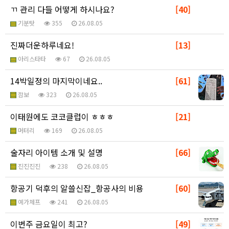
ㄲ 관리 다들 어떻게 하시나요?
[40]
기분탓
355
26.08.05
진짜더운하루네요!
[13]
아리스타타
67
26.08.05
14박일정의 마지막이네요..
[61]
깜보
323
26.08.05
이태원에도 코코클럽이 ㅎㅎㅎ
[21]
머터리
169
26.08.05
술자리 아이템 소개 및 설명
[66]
진진진진
238
26.08.05
항공기 덕후의 알쓸신잡_항공사의 비용
[60]
예가체프
241
26.08.05
이번주 금요일이 최고?
[49]