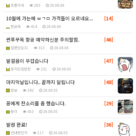
초롱이네
203
26.08.06
10월에 가는에 ㅂㄱㅁ 가격들이 오르네요...
[14]
한균귝
414
26.08.06
썬푸꾸옥 항공 예약하신분 주의할점.
[46]
일편단심31
313
26.08.06
발걸음이 무겁습니다
[47]
호치민킴반장
231
26.08.05
마지막날입니다.. 끝까지 달립니다
[48]
깜보
342
26.08.05
꽁에게 잔소리를 좀 했습니다.
[29]
황이
453
26.08.05
발권 완료!
[36]
안내면진거
117
26.08.05