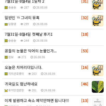
7월31일-8월4일 1일차 2
[31]
슝슝슝
287
26.08.06
일반인 ㄲ 그녀의 유혹
[32]
딩동댕
299
26.08.06
7월31일-8월4일 첫째날 후기1
[18]
슝슝슝
244
26.08.06
꽁들의 눈물은 악어의 눈물인가...
[53]
깜보
271
26.08.06
오늘은 치어리더입니다.
[16]
지리산호랭이
203
26.08.06
귀국길도 험난하네요
[46]
호치민킴반장
201
26.08.06
이제 발권하고 숙소 예약만하면 됩니다!!!
[13]