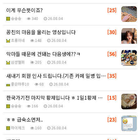
이게 무슨뜻이죠?
[25]
슝슝슝
340
26.08.04
꽁친의 마음을 울리는 영상입니다
[30]
초롱이네
148
26.08.04
악마들 때문에 건돼는 다음생에??ㅋ
[56]
삼성헬퍼
205
26.08.04
새내기 회원 인사 드립니다.(기존 카페 일병 입니다)
[35]
좋은하루10
68
26.08.04
한국가기전 마지막 황제입니다 ㅎ 1일1황제 미션 클리어
[15]
슝슝슝
166
26.08.04
ㅎㅎ 급숙소먼저..
[23]
하이체크
160
26.08.04