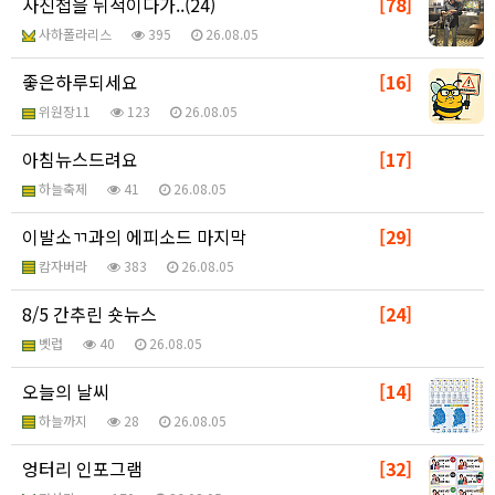
사진첩을 뒤적이다가..(24)
[78]
사하폴라리스
395
26.08.05
좋은하루되세요
[16]
위원장11
123
26.08.05
아침뉴스드려요
[17]
하늘축제
41
26.08.05
이발소ㄲ과의 에피소드 마지막
[29]
캄자버라
383
26.08.05
8/5 간추린 숏뉴스
[24]
벳럽
40
26.08.05
오늘의 날씨
[14]
하늘까지
28
26.08.05
엉터리 인포그램
[32]