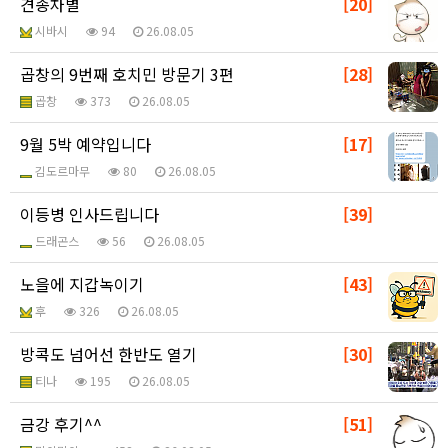
견종차별
[20]
시바시
94
26.08.05
곱창의 9번째 호치민 방문기 3편
[28]
곱창
373
26.08.05
9월 5박 예약입니다
[17]
김도르마무
80
26.08.05
이등병 인사드립니다
[39]
드래곤스
56
26.08.05
노을에 지갑녹이기
[43]
후
326
26.08.05
방콕도 넘어선 한반도 열기
[30]
티나
195
26.08.05
금강 후기^^
[51]