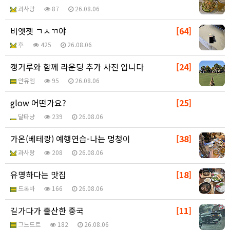
과사랑
87
26.08.06
비엣젯 ㄱㅅㄲ야
[64]
후
425
26.08.06
캥거루와 함께 라운딩 추가 사진 입니다
[24]
안유엠
95
26.08.06
glow 어떤가요?
[25]
달타냥
239
26.08.06
가온(베테랑) 예행연습-나는 멍청이
[38]
과사랑
208
26.08.06
유명하다는 맛집
[18]
드록바
166
26.08.06
길가다가 출산한 중국
[11]
그느드르
182
26.08.06