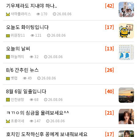
기우제라도 지내야 하나..
[42]
사하폴라리스
170
26.08.06
오늘도 화이팅입니다
[17]
위원장11
121
26.08.06
오늘의 날씨
[13]
하늘까지
32
26.08.06
8/6 간추린 뉴스
[26]
벳럽
49
26.08.06
8월 6일 일출입니다
[40]
인천공항
68
26.08.06
ㅋㄲㅇ의 심금을 울려보세요^^
[21]
초롱이네
147
26.08.06
호치민 도착하신후 꽁에게 보내줘보세요
[17]