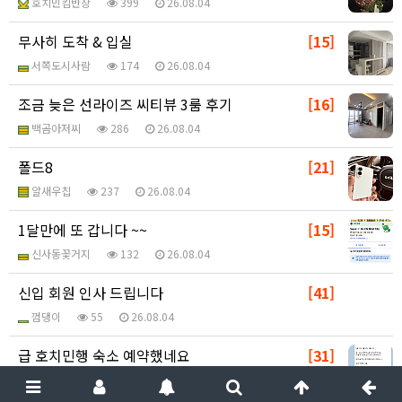
호치민킴반장
399
26.08.04
무사히 도착 & 입실
[15]
서쪽도시사람
174
26.08.04
조금 늦은 선라이즈 씨티뷰 3룸 후기
[16]
백곰아저씨
286
26.08.04
폴드8
[21]
알새우칩
237
26.08.04
1달만에 또 갑니다 ~~
[15]
신사동꽃거지
132
26.08.04
신입 회원 인사 드립니다
[41]
껌댕이
55
26.08.04
급 호치민행 숙소 예약했네요
[31]
스카이블루
102
26.08.04