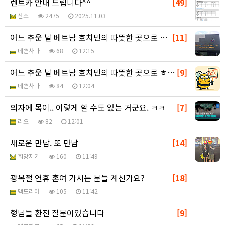
렌트카 안내 드립니다^^
[49]
산소
2475
2025.11.03
어느 추운 날 베트남 호치민의 따뜻한 곳으로 ㅎ - 추…
[11]
네뼘사마
68
12:15
어느 추운 날 베트남 호치민의 따뜻한 곳으로 ㅎ - 추…
[9]
네뼘사마
84
12:04
의자에 목이.. 이렇게 할 수도 있는 거군요. ㅋㅋ
[7]
리오
82
12:01
새로운 만남. 또 만남
[14]
희망지기
160
11:49
광복절 연휴 혼여 가시는 분들 계신가요?
[18]
맥도리아
105
11:42
형님들 환전 질문이있습니다
[9]