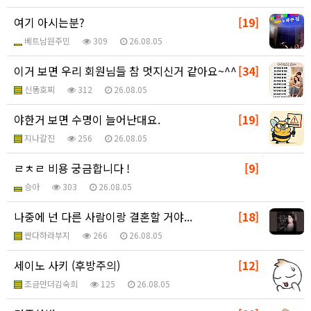
여기 아시는분?
[19]
베트남원주민
309
26.08.05
이거 보면 우리 회원님들 참 멋지신거 같아요~^^
[34]
신똥호찌
312
26.08.05
야한거 보면 수명이 늘어난대요.
[19]
지나갈진
256
26.08.05
ㄹㅊㄹ 비용 궁금합니다 !
[9]
승아
303
26.08.05
나중에 넌 다른 사람이랑 결혼할 거야...
[18]
싼다하라부지
266
26.08.05
세이노 사키 (후방주의)
[12]
조금만더김숙희
125
26.08.05