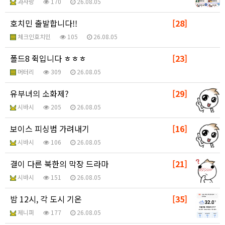
과사랑
170
26.08.05
호치민 출발합니다!!
[28]
체크인호치민
105
26.08.05
폴드8 쥑입니다 ㅎㅎㅎ
[23]
머터리
309
26.08.05
유부녀의 소화제?
[29]
시바시
205
26.08.05
보이스 피싱범 가려내기
[16]
시바시
106
26.08.05
결이 다른 북한의 막장 드라마
[21]
시바시
151
26.08.05
밤 12시, 각 도시 기온
[35]
제니퍼
177
26.08.05