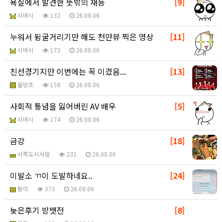
욕실에서 발견한 뜻밖의 재능
[9]
시바시
132
26.08.06
누워서 뒹굴거리기만 해도 천만뷰 찍은 영상
[11]
시바시
173
26.08.06
친선경기지만 이번에는 꼭 이겼음...
[13]
물망초
158
26.08.06
사회적 통념을 잃어버린 AV 배우
[5]
시바시
174
26.08.06
금강
[18]
서쪽도시사람
231
26.08.06
이발소 ㄲ이 도발하네요..
[24]
황이
373
26.08.06
늦은후기 방뱃전
[8]