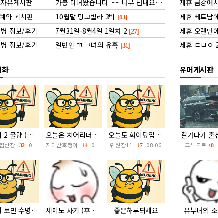
자유게시판
가봉 다녀왔습니다. ~~ 너무 덥내요
제휴 금강에서
[14]
예약 게시판
10월말 망고빌라 3박
제휴 베트남에서
[13]
병 정보/후기
7월31일-8월4일 1일차 2
제휴 오랜만에 
[27]
병 정보/후기
일반인 ㄲ 그녀의 유혹
제휴 ㄷㅂㅇ 
[31]
정화
유머게시판
빽어택 2 물량 (후방주의)
오늘은 치어리더입니다.
오늘도 화이팅입니다
킴반장
08.06
지리산호랭이
08.06
위원장11
08.06
그느드르
0
+32
+14
+17
+8
야한거 보면 수명이 늘어난대요.
세이노 사키 (후방주의)
좋은하루되세요
유부녀의 소