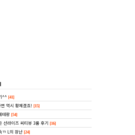
기
기^^
[1]
[41]
면 역시 황제겠죠!
[15]
 베테랑
[54]
은 선라이즈 씨티뷰 3룸 후기
[16]
속ㄲ L의 장난
[24]