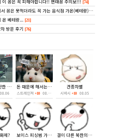
 이 꽁은 꼭 피해야합니다!! 변태꽁 주의보!!!
[74]
 꽁은 못먹더라도 꼭 가는 음식점 가온(베테랑) 후기입니다
[31]
온 베테랑...
[21]
2차 방문 후기
[76]
길가다가 출산한 중국
돈 때문에 해서는 안되는 일~!!!
견종차별
8.06
스트레인져
08.06
시바시
08.05
+10
+10
화제?
보이스 피싱범 가려내기
결이 다른 북한의 막장 드라마