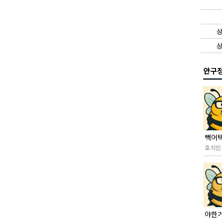
상
상
안구
호치민