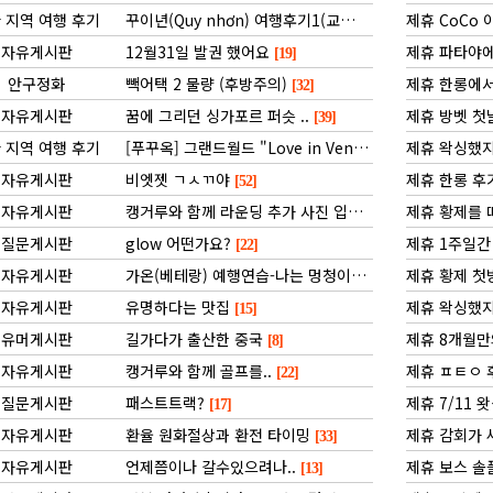
 지역 여행 후기
꾸이년(Quy nhơn) 여행후기1(교통,숙박)
제휴 CoCo
[17]
자유게시판
12월31일 발권 했어요
제휴 파타야에
[19]
안구정화
빽어택 2 물량 (후방주의)
제휴 한롱에서
[32]
자유게시판
꿈에 그리던 싱가포르 퍼슷 ..
제휴 방벳 첫
[39]
 지역 여행 후기
[푸꾸옥] 그랜드월드 "Love in Venice" 공연
제휴 왁싱했
[16]
자유게시판
비엣젯 ㄱㅅㄲ야
제휴 한롱 후
[52]
자유게시판
캥거루와 함께 라운딩 추가 사진 입니다
제휴 황제를
[18]
질문게시판
glow 어떤가요?
제휴 1주일간
[22]
자유게시판
가온(베테랑) 예행연습-나는 멍청이
제휴 황제 첫
[29]
자유게시판
유명하다는 맛집
제휴 왁싱했지
[15]
유머게시판
길가다가 출산한 중국
제휴 8개월만
[8]
자유게시판
캥거루와 함께 골프를..
제휴 ㅍㅌㅇ 후
[22]
질문게시판
패스트트랙?
제휴 7/11 
[17]
자유게시판
환율 원화절상과 환전 타이밍
제휴 감회가 
[33]
자유게시판
언제쯤이나 갈수있으려나..
제휴 보스 솔
[13]