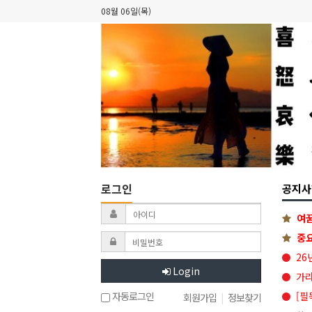
08월 06일(목)
로그인
공지사
여꿈
중요
26
Login
가라
[필
자동로그인
회원가입
|
정보찾기