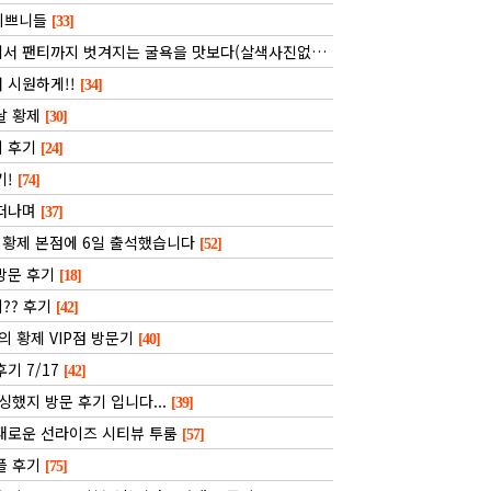
 이쁘니들
[33]
서 팬티까지 벗겨지는 굴욕을 맛보다(살색사진없음)
[51]
 시원하게!!
[34]
날 황제
[30]
지 후기
[24]
기!
[74]
 떠나며
[37]
 황제 본점에 6일 출석했습니다
[52]
방문 후기
[18]
?? 후기
[42]
의 황제 VIP점 방문기
[40]
기 7/17
[42]
왓싱했지 방문 후기 입니다...
[39]
새로운 선라이즈 시티뷰 투룸
[57]
플 후기
[75]