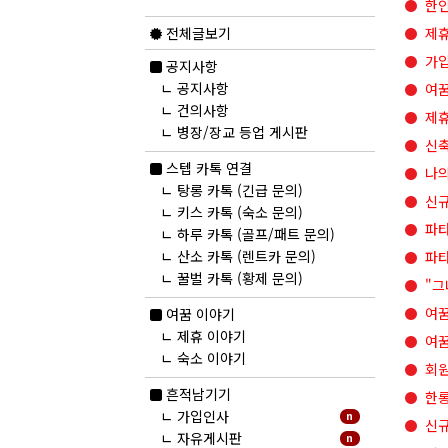
한인
제휴
전체글보기
가입
공지사항
ㄴ
공지사항
여꿈
ㄴ
건의사항
제휴
ㄴ
병장/장교 등업 게시판
신축
스텝 카톡 연결
나의
ㄴ
탕롱 카톡 (긴급 문의)
신규
ㄴ
키스 카톡 (숙소 문의)
파타
ㄴ
하루 카톡 (골프/패트 문의)
ㄴ
산소 카톡 (렌트카 문의)
파
ㄴ
꿀벌 카톡 (황제 문의)
"그
여꿈
여꿈 이야기
ㄴ
제휴 이야기
여꿈
ㄴ
숙소 이야기
회원
new
흔적남기기
한롱
ㄴ
가입인사
n
신규
ㄴ
자유게시판
n