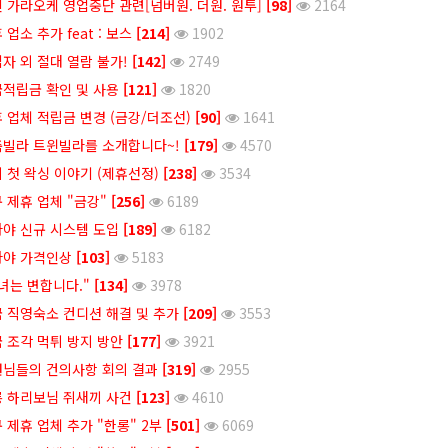
 가라오케 영업중단 관련[넘버원. 더원. 원투]
[98]
2164
 업소 추가 feat : 보스
[214]
1902
자 외 절대 열람 불가!
[142]
2749
적립금 확인 및 사용
[121]
1820
 업체 적립금 변경 (금강/더조선)
[90]
1641
빌라 트윈빌라를 소개합니다~!
[179]
4570
 첫 왁싱 이야기 (제휴선정)
[238]
3534
 제휴 업체 "금강"
[256]
6189
야 신규 시스템 도입
[189]
6182
타야 가격인상
[103]
5183
녀는 변합니다."
[134]
3978
 직영숙소 컨디션 해결 및 추가
[209]
3553
 조각 먹튀 방지 방안
[177]
3921
님들의 건의사항 회의 결과
[319]
2955
 하리보님 쥐새끼 사건
[123]
4610
 제휴 업체 추가 "한롱" 2부
[501]
6069