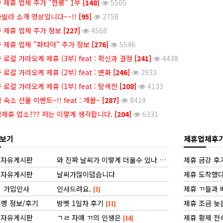
 제휴 업체 추가 "한롱" 1부
[148]
5505
빌라 소개 영상입니다~~!!
[95]
2758
 제휴 업체 추가 정보
[227]
4568
 제휴 업체 "파타야" 추가 정보
[276]
5546
 로컬 가라오케 제휴 (3부) feat : 확신과 결정
[241]
4438
 로컬 가라오케 제휴 (2부) feat : 변화
[246]
2933
 로컬 가라오케 제휴 (1부) feat : 탐색전
[208]
4133
 숙소 선물 이벤트~!! feat : 개꿀~
[287]
8419
제휴 업소??? 저는 이렇게 생각합니다.
[204]
6331
보기
제휴업체후
자유게시판
와 진짜 날씨가 이렇게 더울수 있나 싶습니다 ㅋㅋㅋㅋㅋ
제휴 금강 후
자유게시판
날씨가많이덥습니다
제휴 도착했다
가입인사
인사드려요.
제휴 ㄲ들과
[1]
병 정보/후기
방벳 1일차 후기
제휴 조금 늦
[11]
자유게시판
ㄱㄹ 자매 ㄲ의 인생은
제휴 황제 전
[14]