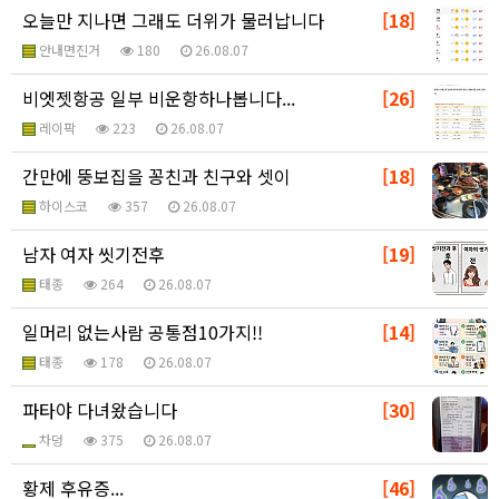
오늘만 지나면 그래도 더위가 물러납니다
[18]
안내면진거
180
26.08.07
비엣젯항공 일부 비운항하나봅니다...
[26]
레이팍
223
26.08.07
간만에 뚱보집을 꽁친과 친구와 셋이
[18]
하이스코
357
26.08.07
남자 여자 씻기전후
[19]
태종
264
26.08.07
일머리 없는사람 공통점10가지!!
[14]
태종
178
26.08.07
파타야 다녀왔습니다
[30]
차덩
375
26.08.07
황제 후유증...
[46]