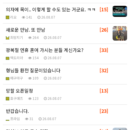
의자에 목이.. 이렇게 할 수도 있는 거군요. ㅋㅋ
[15]
리오
141
26.08.07
새로운 만남. 또 만남
[26]
희망지기
264
26.08.07
광복절 연휴 혼여 가시는 분들 계신가요?
[33]
맥도리아
154
26.08.07
형님들 환전 질문이있습니다
[32]
매구마구
109
26.08.07
망할 오픈일정
[13]
호구애즈
123
26.08.07
반갑습니다.
[23]
프라임
31
26.08.07