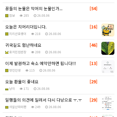
꽁들의 눈물은 악어의 눈물인가...
[54]
깜보
285
26.08.06
오늘은 치어리더입니다.
[16]
지리산호랭이
218
26.08.06
귀국길도 험난하네요
[46]
호치민킴반장
208
26.08.06
이제 발권하고 숙소 예약만하면 됩니다!!!
[13]
멋진인생
115
26.08.06
오늘 환율이 좋네요
[29]
냥이
171
26.08.06
일행들의 의견에 밀려서 다시 다낭으로 ㅜ.ㅜ
[29]
사실난피터팬
249
26.08.06