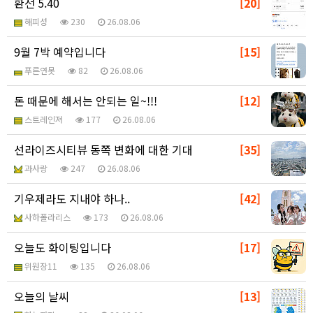
환전 5.40
[20]
해피성
230
26.08.06
9월 7박 예약입니다
[15]
푸른연못
82
26.08.06
돈 때문에 해서는 안되는 일~!!!
[12]
스트레인져
177
26.08.06
선라이즈시티뷰 동쪽 변화에 대한 기대
[35]
과사랑
247
26.08.06
기우제라도 지내야 하나..
[42]
사하폴라리스
173
26.08.06
오늘도 화이팅입니다
[17]
위원장11
135
26.08.06
오늘의 날씨
[13]