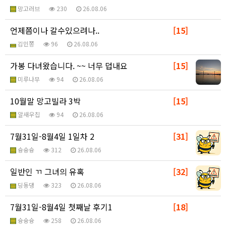
망고러브
230
26.08.06
언제쯤이나 갈수있으려나..
[15]
김민쫑
96
26.08.06
가봉 다녀왔습니다. ~~ 너무 덥내요
[15]
미루나무
94
26.08.06
10월말 망고빌라 3박
[15]
알새우칩
94
26.08.06
7월31일-8월4일 1일차 2
[31]
슝슝슝
312
26.08.06
일반인 ㄲ 그녀의 유혹
[32]
딩동댕
323
26.08.06
7월31일-8월4일 첫째날 후기1
[18]
슝슝슝
258
26.08.06