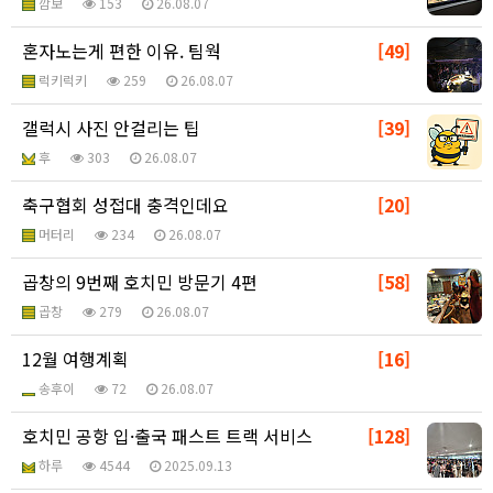
깜보
153
26.08.07
혼자노는게 편한 이유. 팀웍
[49]
럭키럭키
259
26.08.07
갤럭시 사진 안걸리는 팁
[39]
후
303
26.08.07
축구협회 성접대 충격인데요
[20]
머터리
234
26.08.07
곱창의 9번째 호치민 방문기 4편
[58]
곱창
279
26.08.07
12월 여행계획
[16]
송후이
72
26.08.07
호치민 공항 입·출국 패스트 트랙 서비스
[128]
하루
4544
2025.09.13