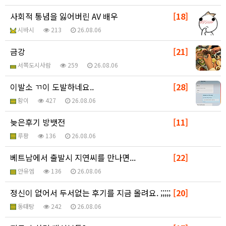
사회적 통념을 잃어버린 AV 배우
[18]
시바시
213
26.08.06
금강
[21]
서쪽도시사람
259
26.08.06
이발소 ㄲ이 도발하네요..
[28]
황이
427
26.08.06
늦은후기 방뱃전
[11]
루팡
136
26.08.06
베트남에서 출발시 지연씨를 만나면...
[22]
안유엠
136
26.08.06
정신이 없어서 두서없는 후기를 지금 올려요. ;;;;;
[20]
동태탕
242
26.08.06