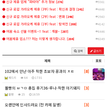
신규 제휴 업체 "파타야" 추가 정보
[276]
5561
신규 로컬 가라오케 제휴 (3부) feat : 확신과 결정
[241]
4448
신규 로컬 가라오케 제휴 (2부) feat : 변화
[246]
2943
신규 로컬 가라오케 제휴 (1부) feat : 탐색전
[208]
4142
여꿈 숙소 선물 이벤트~!! feat : 개꿀~
[287]
8446
여꿈제휴 업소??? 저는 이렇게 생각합니다.
[204]
6349
글쓰기
검색
제목
포토
102에서 만난 아주 착한 초보자 꽁과의 ㅈㅌ
[8]
페드리
64
17:01
몰빵의 ㅂㄱㅁ 총집 후기36-루나-착한 아기돼지
[3]
몰빵
25
16:59
오랜만에 인사드려요 (전 카페 일병)
[3]