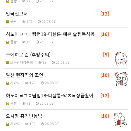
몰빵
77
26.08.07
입국신고서
[12]
못짬
142
26.08.07
하노이ㅂㄱㅁ탐험19-디살롱-예쁜 슬림목석꽁
[16]
몰빵
79
26.08.07
스에히로 준 (후방주의)
[9]
조금만더김숙희
99
26.08.07
일선 현장직의 조언
[10]
시바시
120
26.08.07
하노이ㅂㄱㅁ탐험18-디살롱-약ㅈㅂ상급활어
[12]
몰빵
73
26.08.07
오사카 흉기난동범
[10]
시바시
130
26.08.07