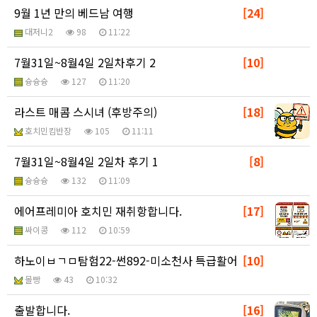
9월 1년 만의 베드남 여행
[24]
대저니2
98
11:22
7월31일~8월4일 2일차후기 2
[10]
슝슝슝
127
11:20
라스트 매콤 스시녀 (후방주의)
[18]
호치민킴반장
105
11:11
7월31일~8월4일 2일차 후기 1
[8]
슝슝슝
132
11:09
에어프레미아 호치민 재취항합니다.
[17]
싸이콩
112
10:59
하노이ㅂㄱㅁ탐험22-썬892-미소천사 특급활어
[10]
몰빵
43
10:32
출발합니다.
[16]