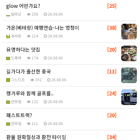
glow 어떤가요?
[25]
달타냥
256
26.08.06
가온(베테랑) 예행연습-나는 멍청이
[38]
과사랑
214
26.08.06
유명하다는 맛집
[20]
드록바
174
26.08.06
길가다가 출산한 중국
[11]
그느드르
192
26.08.06
캥거루와 함께 골프를..
[24]
안유엠
121
26.08.06
패스트트랙?
[20]
안유엠
111
26.08.06
환율 원화절상과 환전 타이밍
[34]