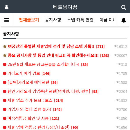
베트남여꿈
전체글보기
공지사항
스텝 카톡 연결
여꿈 이야기
공지사항
여꿈만의 특별한 제휴업체 정리 및 담당 스텝 카톡!!
[271]
16312
중요 공지사항 및 등업 안내 링크!! 꼭 확인해주세요!!!
[158]
20007
26년 8월 새로운 장교분들을 소개합니다~!
[35]
318
가라오케 예약 경보
[146]
1785
[필독]가라오케 예약관련
[86]
1588
한인 가라오케 영업중단 관련[넘버원. 더원. 원투]
[98]
2204
제휴 업소 추가 feat : 보스
[214]
1932
가입자 외 절대 열람 불가!
[142]
2780
여꿈적립금 확인 및 사용
[121]
1850
제휴 업체 적립금 변경 (금강/더조선)
[90]
1656