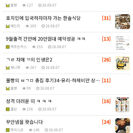
몰빵
127
26.08.07
호치민에 입국하자마자 가는 한솔식당
[31]
페드리
209
26.08.07
9월출격 간만에 20만원대 예약성공 ㅋㅋ
[13]
맥주는카스
253
26.08.07
ㄱㄹ 자매 ㄲ의 인생은2
[26]
제니퍼
267
26.08.07
몰빵의 ㅂㄱㅁ 총집 후기34-유리-하체비만 상급활어
[11]
몰빵
99
26.08.07
성격 더러운 띠 ㅋ ㅋ ㅋ
[16]
쿨남
156
26.08.07
꾸안넴을 왓습니다
[24]
하이스코
140
26.08.07