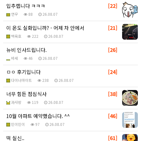
입추랩니다 ㅋㅋㅋ
[22]
연우
88
26.08.07
이 온도 실화입니까? - 어제 차 안에서
[21]
백육호
222
26.08.07
뉴비 인사드립니다.
[26]
바세
46
26.08.07
ㅁㅇ 후기입니다
[24]
다이너마이트
238
26.08.07
너무 힘든 점심식사
[38]
과사랑
119
26.08.07
10월 아파트 예약했습니다. ^^
[46]
민이민이
97
26.08.07
떡 실신..
[61]