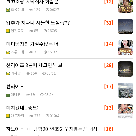
ㅋㄲㅇ랑 저녁식사 하실분
[12]
초롱이네
120
06:27
입추가 지나니 서늘한 느낌~???
[31]
인천공항
85
06:05
미미낭자의 가질수없는 너
[14]
초롱이네
71
05:32
선라이즈 3룸에 체크인해 보니
[29]
과사랑
150
05:31
선라이즈
[17]
에니띵
89
03:54
미치겠네.. 중드;;
[13]
아르자일
232
01:04
하노이ㅂㄱㅁ탐험20-썬892-웃지않는꽁 내상
[16]