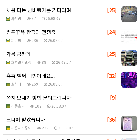
처음 타는 밤비행기를 기다리며
[25]
과사랑
97
26.08.07
썬푸꾸옥 항공과 전쟁중
[24]
제니퍼
236
26.08.07
가봉 콩카페
[25]
호치민킴반장
88
26.08.07
흑흑 벌써 막밤이네요...
[32]
호하다
269
26.08.07
쪽지 보내기 방법 문의드립니다~
[9]
신똥호찌
107
26.08.07
드디어 받았습니다
[36]
해운대초롱이
225
26.08.07