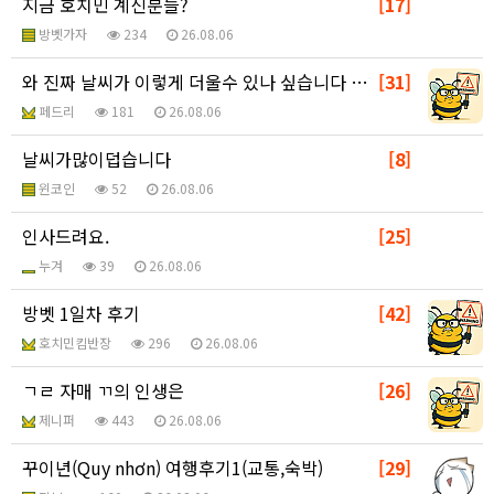
지금 호치민 계신분들?
[17]
방벳가자
234
26.08.06
와 진짜 날씨가 이렇게 더울수 있나 싶습니다 ㅋㅋㅋㅋㅋ
[31]
페드리
181
26.08.06
날씨가많이덥습니다
[8]
윈코인
52
26.08.06
인사드려요.
[25]
누겨
39
26.08.06
방벳 1일차 후기
[42]
호치민킴반장
296
26.08.06
ㄱㄹ 자매 ㄲ의 인생은
[26]
제니퍼
443
26.08.06
꾸이년(Quy nhơn) 여행후기1(교통,숙박)
[29]