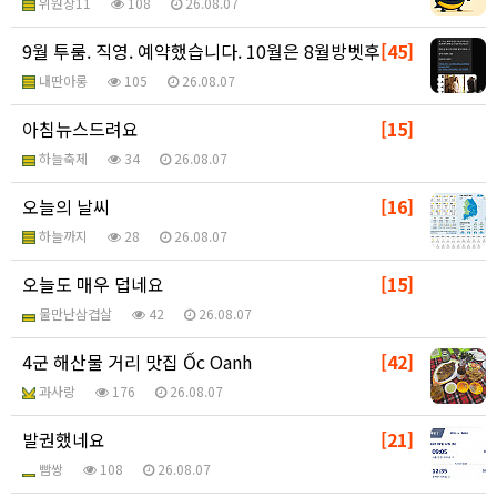
위원장11
108
26.08.07
9월 투룸. 직영. 예약했습니다. 10월은 8월방벳후
[45]
내딴아롱
105
26.08.07
아침뉴스드려요
[15]
하늘축제
34
26.08.07
오늘의 날씨
[16]
하늘까지
28
26.08.07
오늘도 매우 덥네요
[15]
물만난삼겹살
42
26.08.07
4군 해산물 거리 맛집 Ốc Oanh
[42]
과사랑
176
26.08.07
발권했네요
[21]
빰쌍
108
26.08.07