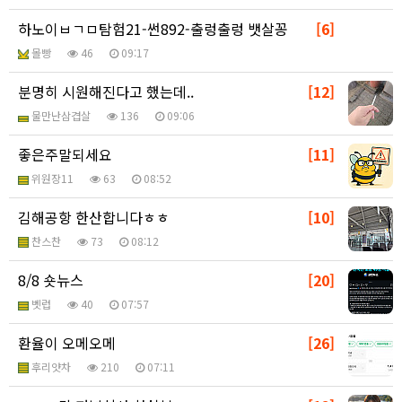
하노이ㅂㄱㅁ탐험21-썬892-출렁출렁 뱃살꽁
[6]
몰빵
46
09:17
분명히 시원해진다고 했는데..
[12]
물만난삼겹살
136
09:06
좋은주말되세요
[11]
위원장11
63
08:52
김해공항 한산합니다ㅎㅎ
[10]
찬스찬
73
08:12
8/8 숏뉴스
[20]
벳럽
40
07:57
환율이 오메오메
[26]
후리얏차
210
07:11