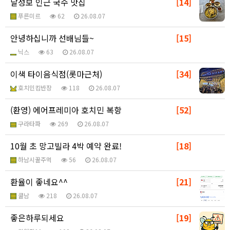
달성보 인근 국수 맛집
[14]
푸른미르
62
26.08.07
안녕하십니까 선배님들~
[15]
닉스
63
26.08.07
이색 타이음식점(롯마근처)
[34]
호치민킴반장
118
26.08.07
(환영) 에어프레미아 호치민 복항
[52]
구라타파
269
26.08.07
10월 초 망고빌라 4박 예약 완료!
[18]
하남시꿀주먹
56
26.08.07
환율이 좋네요^^
[21]
쿨남
218
26.08.07
좋은하루되세요
[19]