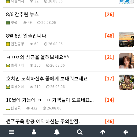
하늘까지
32
26.08.06
8/6 간추린 뉴스
[26]
벳럽
49
26.08.06
8월 6일 일출입니다
[46]
인천공항
68
26.08.06
ㅋㄲㅇ의 심금을 울려보세요^^
[21]
초롱이네
150
26.08.06
호치민 도착하신후 꽁에게 보내줘보세요
[17]
초롱이네
210
26.08.06
10월에 가는에 ㅂㄱㅁ 가격들이 오르네요...
[14]
한균귝
432
26.08.06
썬푸꾸옥 항공 예약하신분 주의할점.
[46]
일편단심31
323
26.08.06