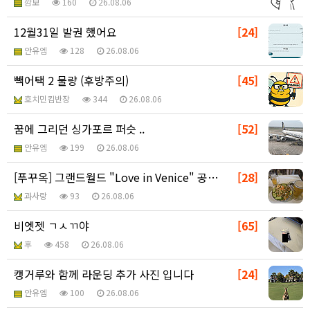
깜보
160
26.08.06
12월31일 발권 했어요
[24]
안유엠
128
26.08.06
빽어택 2 물량 (후방주의)
[45]
호치민킴반장
344
26.08.06
꿈에 그리던 싱가포르 퍼슷 ..
[52]
안유엠
199
26.08.06
[푸꾸옥] 그랜드월드 "Love in Venice" 공…
[28]
과사랑
93
26.08.06
비엣젯 ㄱㅅㄲ야
[65]
후
458
26.08.06
캥거루와 함께 라운딩 추가 사진 입니다
[24]
안유엠
100
26.08.06