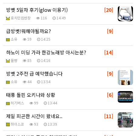
방벳 5일차 후기(glow 이용기)
[20]
호치민킴반장
116
14:49
급방벳!뭐해야될까요?
[9]
소유
59
14:25
하노이 미딩 가라 한강노래방 아시는분?
[14]
몰빵
85
14:16
방벳 2주전 급 예약했습니다
[9]
소유
44
13:54
태풍 돌핀 오키나와 상황
[6]
허기버스
99
13:44
제일 피곤한 시간이 왔네요..
[11]
하이스코
93
13:39