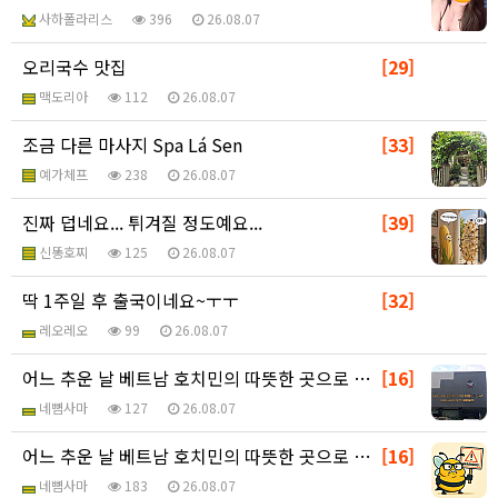
사하폴라리스
396
26.08.07
오리국수 맛집
[29]
맥도리아
112
26.08.07
조금 다른 마사지 Spa Lá Sen
[33]
예가체프
238
26.08.07
진짜 덥네요... 튀겨질 정도예요...
[39]
신똥호찌
125
26.08.07
딱 1주일 후 출국이네요~ㅜㅜ
[32]
레오레오
99
26.08.07
어느 추운 날 베트남 호치민의 따뜻한 곳으로 ㅎ - 추…
[16]
네뼘사마
127
26.08.07
어느 추운 날 베트남 호치민의 따뜻한 곳으로 ㅎ - 추…
[16]
네뼘사마
183
26.08.07