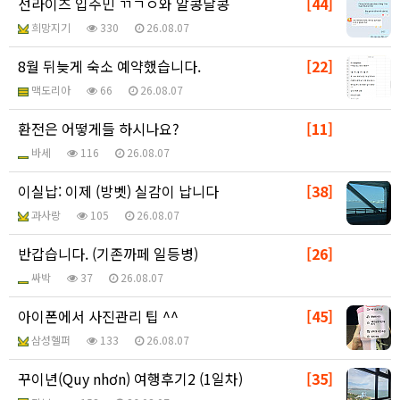
선라이즈 입주민 ㄲㄱㅇ와 알콩달콩
[44]
희망지기
330
26.08.07
8월 뒤늦게 숙소 예약했습니다.
[22]
맥도리아
66
26.08.07
환전은 어떻게들 하시나요?
[11]
바세
116
26.08.07
이실납: 이제 (방벳) 실감이 납니다
[38]
과사랑
105
26.08.07
반갑습니다. (기존까페 일등병)
[26]
싸박
37
26.08.07
아이폰에서 사진관리 팁 ^^
[45]
삼성헬퍼
133
26.08.07
꾸이년(Quy nhơn) 여행후기2 (1일차)
[35]