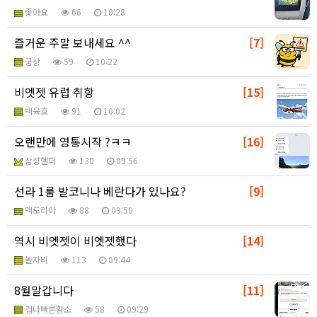
좋아요
66
10:28
즐거운 주말 보내세요 ^^
[7]
궁상
59
10:22
비엣젯 유럽 취항
[15]
백육호
91
10:02
오랜만에 영통시작 ?ㅋㅋ
[16]
삼성헬퍼
130
09:56
선라 1룸 발코니나 베란다가 있나요?
[9]
맥도리아
88
09:50
역시 비엣젯이 비엣젯했다
[14]
놀자비
113
09:44
8월말갑니다
[11]
겁나빠른황소
58
09:29