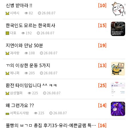
신병 받아라 !!
[10]
시바시
82
26.08.07
한국인도 모르는 한국회사
[15]
다호
192
26.08.07
지연이와 만남 50분
[19]
과사랑
108
26.08.07
ㄲ의 이상한 운동 5가지
[13]
제니퍼
205
26.08.07
환전 타이밍입니다 ^^ ㅋㅋ
[25]
삼성헬퍼
225
26.08.07
왜 그런가요 ??
[14]
서쪽도시사람
225
26.08.07
몰빵의 ㅂㄱㅁ 총집 후기35-유리-예쁜글램 특급활어
[16]