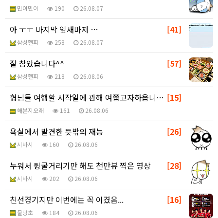
민이민이
190
26.08.07
아 ㅜㅜ 마지막 잎새마저 …
[41]
삼성헬퍼
258
26.08.07
잘 참았습니다^^
[57]
삼성헬퍼
218
26.08.06
형님들 여행할 시작일에 관해 여쭙고자하옵니다?
[15]
해본지오래
161
26.08.06
욕실에서 발견한 뜻밖의 재능
[26]
시바시
160
26.08.06
누워서 뒹굴거리기만 해도 천만뷰 찍은 영상
[28]
시바시
202
26.08.06
친선경기지만 이번에는 꼭 이겼음...
[16]
물망초
184
26.08.06