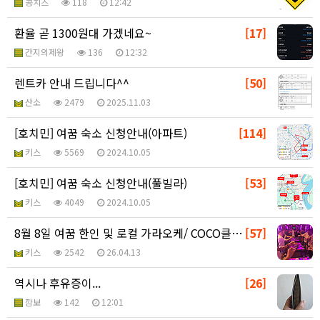
콩치즈
118
12:42
환율 곧 1300원대 가겠네요~
[17]
간지의제왕
136
12:32
렌트카 안내 드립니다^^
[50]
산소
2479
2025.11.03
[호치민] 여꿈 숙소 신청안내(아파트)
[114]
키스
5569
2024.10.05
[호치민] 여꿈 숙소 신청안내(풀빌라)
[53]
키스
4049
2024.10.05
8월 8일 여꿈 한인 및 로컬 가라오케/ COCO클럽/…
[57]
키스
2542
26.04.13
역시나 후유증이...
[26]
깜보
142
12:01