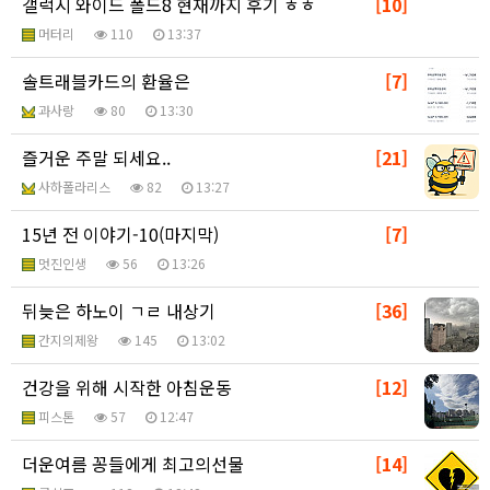
갤럭시 와이드 폴드8 현재까지 후기 ㅎㅎ
[10]
머터리
110
13:37
솔트래블카드의 환율은
[7]
과사랑
80
13:30
즐거운 주말 되세요..
[21]
사하폴라리스
82
13:27
15년 전 이야기-10(마지막)
[7]
멋진인생
56
13:26
뒤늦은 하노이 ㄱㄹ 내상기
[36]
간지의제왕
145
13:02
건강을 위해 시작한 아침운동
[12]
피스톤
57
12:47
더운여름 꽁들에게 최고의선물
[14]