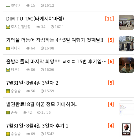
벳남이
15
16:12
DIM TU TAC(타케시야마점)
[11]
호치민킴반장
34
16:11
기억을 더듬어 작성하는 4박5일 여행기 첫째날!!
[5]
차니퐈
64
16:08
홀밤러들의 마지막 희망!!!! ㅂㅇㄷ 15번 후기입니다
[6]
페드리
86
16:06
7월31일~8월4일 3일차 2
[5]
슝슝슝
56
15:59
발권완료! 8월 여꿈 정모 기대하며..
[4]
존중
42
15:56
7월31일~8월4일 3일차 후기 1
[4]
슝슝슝
69
15:42