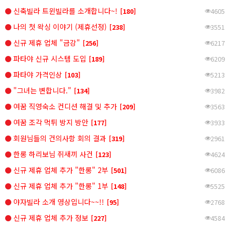
신축빌라 트윈빌라를 소개합니다~!
[180]
4605
나의 첫 왁싱 이야기 (제휴선정)
[238]
3551
신규 제휴 업체 "금강"
[256]
6217
파타야 신규 시스템 도입
[189]
6209
파타야 가격인상
[103]
5213
"그녀는 변합니다."
[134]
3982
여꿈 직영숙소 컨디션 해결 및 추가
[209]
3563
여꿈 조각 먹튀 방지 방안
[177]
3933
회원님들의 건의사항 회의 결과
[319]
2961
한롱 하리보님 쥐새끼 사건
[123]
4624
신규 제휴 업체 추가 "한롱" 2부
[501]
6086
신규 제휴 업체 추가 "한롱" 1부
[148]
5525
야자빌라 소개 영상입니다~~!!
[95]
2768
신규 제휴 업체 추가 정보
[227]
4584