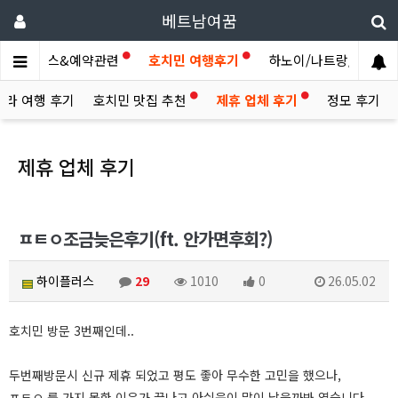
베트남여꿈
제휴서비스&예약관련
호치민 여행후기
하노이/나트랑/다낭/기.
빌라 여행 후기
호치민 맛집 추천
제휴 업체 후기
정모 후기
제휴 업체 후기
ㅍㅌㅇ조금늦은후기(ft. 안가면후회?)
하이플러스
29
1010
0
26.05.02
호치민 방문 3번째인데..
두번째방문시 신규 제휴 되었고 평도 좋아 무수한 고민을 했으나,
ㅍㅌㅇ 를 가지 못한 이유가 끝나고 아쉬움이 많이 남을까봐 였습니다.