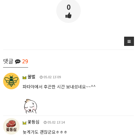
0
댓글
29
꿀벌
05.02 13:09
파타야에서 후끈한 시간 보내셨네요~~^^
꽃등심
05.02 13:14
늦게가도 괜찮군요ㅎㅎㅎ