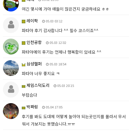
여긴 몇시에 가야 애들이 많은건지 궁금하네요 ㅎㅎ
레이팍
05.03 03:12
파타야 후기 감사합니다 ^^ 필수 코스이죠^^
인천공항
05.03 12:02
파타야에의 후기는 언제나 행복함이 있네요 ^^
삼성헬퍼
05.03 18:54
파타야 너무 좋지요 ㅋ
제임스덕도리
05.03 20:15
부럽슴다
박짜링
05.04 17:05
후기를 봐도 도대체 어떻게 놀아야 되는곳인지를 몰라서 무서
워서 가보지는 못했습니다.ㅠㅠ