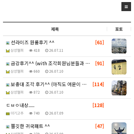
제목
포토
선라이즈 원룸후기 ^^
[61]
삼성헬퍼
418
26.07.11
금강후기^^ (with 조각회원님분들과 분위기살려ㅋ )
[91]
삼성헬퍼
660
26.07.10
보충대 조각 후기^^ (아직도 여운이 남네요)
[114]
삼성헬퍼
872
26.07.10
ㄷㅂㅇ내상.....
[128]
아기고추
740
26.07.09
쫄깃한 귀국패트 ^^
[47]
삼성헬퍼
279
26.07.09