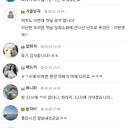
가을남자
05.02 14:49
저희도 이번에 첫날 공약 합니다
지난번 무리한 첫날 일정소화에 컨디션 난조로 못갔던ᆢ이번엔
꼭!!
알파카
05.02 15:19
후기 감사합니다!!ㅎㅎ
페드리
05.02 15:27
ㅎㄱㄹ에 비하면 텐션 자체가 아예 다르죠 ㅋㅋㅋ
제니퍼
05.02 16:01
밤 11시에 ㄲ이 없다니, 차라리 12시에 가야겠습니다...
놀자비
05.02 17:45
좋은시간 잘보내셨군요ㅋㅋ