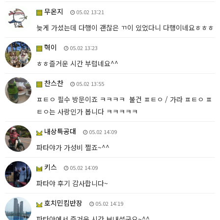
무온지
05.02 13:21
늦게 가셨는데 다행이 괜찮은 ㄲ이 있었다니 다행이네요ㅎㅎㅎ
혁이
05.02 13:23
ㅎㅎ즐거운 시간 부럽네요^^
찬스찬
05.02 13:55
ㅍㅌㅇ 필수 방문이죠 ㅋㅋㅋㅋ 불건 ㅍㅌㅇ / 가라 ㅍㅌㅇ ㅍ
ㅌㅇ는 사랑인가 봅니다 ㅋㅋㅋㅋㅋ
내상특공대
05.02 14:09
파타야가 가성비 쩔죠~^^
키스
05.02 14:09
파타야 후기 감사합니다~
호치민킴반장
05.02 14:19
파타야에서 즐거운 시간 보내셨군요~^^