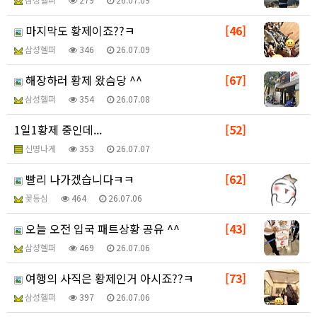
마지막도 황제이죠??ㅋ
[46]
삼성헬퍼
346
26.07.09
해장하러 황제 왔슴당 ^^
[67]
삼성헬퍼
354
26.07.08
1일1황제 중인데...
[52]
신명나게
353
26.07.07
빨리 나가겠습니다ㅋㅋ
[62]
꽃등심
464
26.07.06
오늘 오전 입국 패트상황 공유 ^^
[43]
삼성헬퍼
469
26.07.06
여행의 사직은 황제인거 아시죠??ㅋ
[73]
삼성헬퍼
397
26.07.06