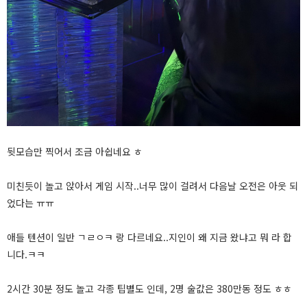
뒷모습만 찍어서 조금 아쉽네요 ㅎ
미친듯이 놀고 앉아서 게임 시작..너무 많이 걸려서 다음날 오전은 아웃 되
었다는 ㅠㅠ
애들 텐션이 일반 ㄱㄹㅇㅋ 랑 다르네요..지인이 왜 지금 왔냐고 뭐 라 합
니다.ㅋㅋ
2시간 30분 정도 놀고 각종 팁별도 인데, 2명 술값은 380만동 정도 ㅎㅎ