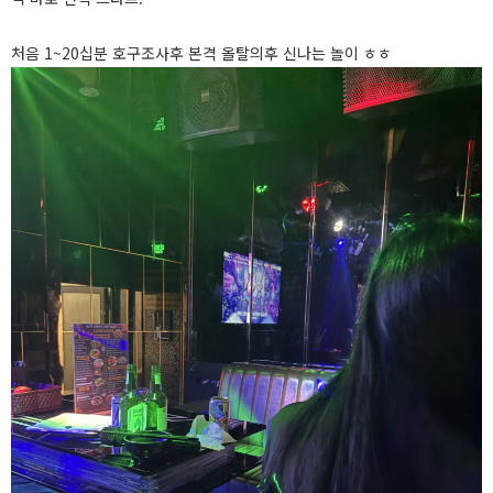
처음 1~20십분 호구조사후 본격 올탈의후 신나는 놀이 ㅎㅎ