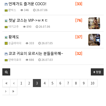
언제가도 즐거운 COCO!
[33]
판박스
346
26.07.06
첫날 코스는 VIP->ㅂㅊㄷ
[76]
아기고추
890
26.07.06
황제도
[37]
싱글라이더
333
26.07.05
코코 귀요미 모르시는 분들을위해~
[32]
안싸이로이
666
26.07.03
정렬
1
2
3
4
5
6
7
8
9
10