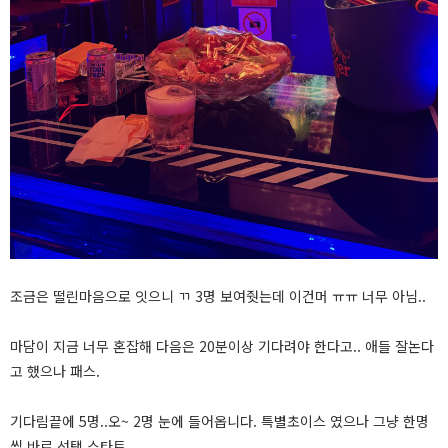
조금은 떨린마음으로 잇으니 ㄲ 3명 보여줫는데 이건머 ㅠㅠ 너무 아님..
마담이 지금 너무 혼잡해 다음은 20분이상 기다려야 한다고.. 애들 잘논다
고 했으나 패스.
기다림끝에 5명..오~ 2명 눈에 들어옵니다. 특별초이스 였으나 그냥 한명
씩 바로 선택 스타트.