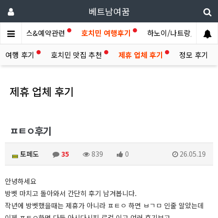
베트남여꿈
제휴서비스&예약관련
호치민 여행후기
하노이/나트랑/다낭/기..
라 여행 후기
호치민 맛집 추천
제휴 업체 후기
정모 후기
제휴 업체 후기
ㅍㅌㅇ후기
토페도
35
839
0
26.05.19
안녕하세요
방벳 마치고 돌아와서 간단히 후기 남겨봅니다.
작년에 방벳했을때는 제휴가 아니라 ㅍㅌㅇ 하면 ㅂㄱㅁ 인줄 알았는데
이제 ㅍㅌㅇ하면 다들 아시다시피 로컬 이고 여러 후기보고