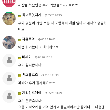
해산물 볶음밥은 누가 먹었을까요? ㅎㅎㅎ
독고로멋지게
05.20 09:45
우와 몇분이 가면 보통 다 포함해서 개별 얼마나 내나요 궁금하
네요
자유로와
05.20 10:06
이번에 가는데 기대되네요ㅎ
비제이
05.20 10:38
후기 감사합니다
유후유후휴
05.20 11:39
파타야 후기 감사해요ㅎㅎ
지리산호랭이
05.20 13:29
후기 잘봤습니다.
요즘 가라오케를 거의 안가고 풀빌라에서만 즐기니 ... 다음엔