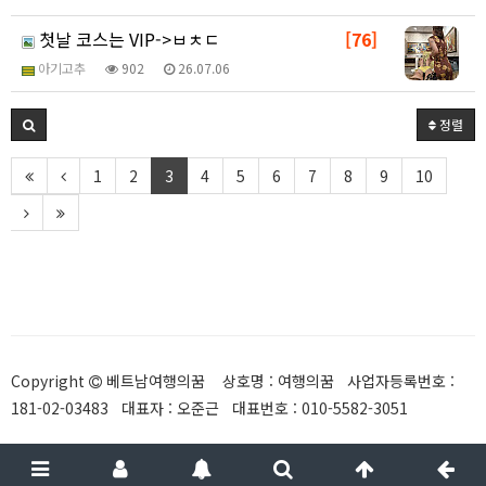
첫날 코스는 VIP->ㅂㅊㄷ
[76]
아기고추
902
26.07.06
정렬
1
2
3
4
5
6
7
8
9
10
Copyright
베트남여행의꿈 상호명 : 여행의꿈 사업자등록번호 :
181-02-03483 대표자 : 오준근 대표번호 : 010-5582-3051