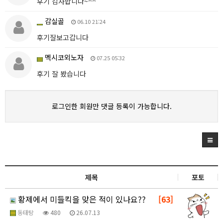
후기 감사합니다~^^
감실골
06.10 21:24
후기잘보고갑니다
멕시코외노자
07.25 05:32
후기 잘 봤습니다
로그인한 회원만 댓글 등록이 가능합니다.
제목
포토
황제에서 미들킥을 맞은 적이 있나요??
[63]
동태탕
480
26.07.13