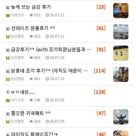
늦게 쓰는 금강 후기
[25]
이제간다
552
26.07.12
선라이즈 원룸후기 ^^
[61]
삼성헬퍼
422
26.07.11
금강후기^^ (with 조각회원님분들과 분위기살려ㅋ )
[91]
삼성헬퍼
666
26.07.10
보충대 조각 후기^^ (아직도 여운이 남네요)
[114]
삼성헬퍼
881
26.07.10
ㄷㅂㅇ내상.....
[128]
아기고추
746
26.07.09
쫄깃한 귀국패트 ^^
[47]
삼성헬퍼
283
26.07.09
마지막도 황제이죠??ㅋ
[46]