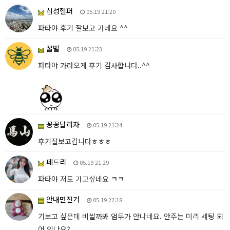
삼성헬퍼
05.19 21:20
파타야 후기 잘보고 가네요 ^^
꿀벌
05.19 21:23
파타야 가라오케 후기 감사합니다..^^
꽁꽁달리자
05.19 21:24
후기잘보고갑니다ㅎㅎㅎ
페드리
05.19 21:29
파타야 저도 가고싶네요 ㅋㅋ
안내면진거
05.19 22:18
기보고 싶은데 비쌀까봐 엄두가 안나네요. 안주는 미리 세팅 되
어 있나요?