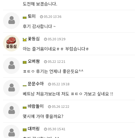
도전해 보겠습니다.
토미
05.20 13:36
후기 감사합니다 ~
꽃등심
05.20 19:29
아는 즐거움이네요ㅎㅎ 부럽습니다ㅎ
오버쌈
05.22 12:21
ㅍㅌㅇ 후기는 언제나 좋은듯요^^
문문수아
05.22 19:18
베트남 처음가보는데 저도 ㅍㅌㅇ 가보고 싶네요 !!
바람돌이
05.26 12:22
몇시에 가야 좋을까요?
대끼링
05.30 15:41