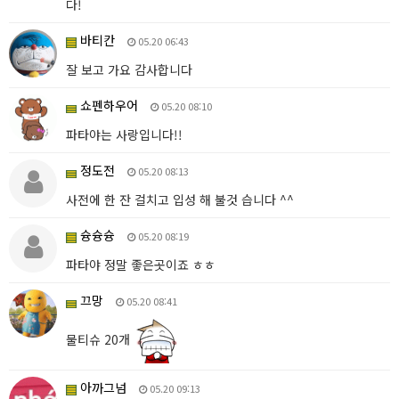
다!
바티칸
05.20 06:43
잘 보고 가요 감사합니다
쇼펜하우어
05.20 08:10
파타야는 사랑입니다!!
정도전
05.20 08:13
사전에 한 잔 걸치고 입성 해 불것 습니다 ^^
슝슝슝
05.20 08:19
파타야 정말 좋은곳이죠 ㅎㅎ
끄망
05.20 08:41
물티슈 20개
아까그넘
05.20 09:13