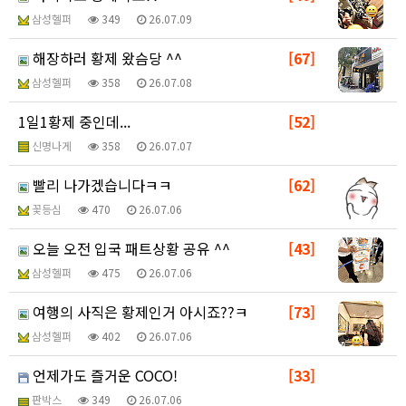
삼성헬퍼
349
26.07.09
해장하러 황제 왔슴당 ^^
[67]
삼성헬퍼
358
26.07.08
1일1황제 중인데...
[52]
신명나게
358
26.07.07
빨리 나가겠습니다ㅋㅋ
[62]
꽃등심
470
26.07.06
오늘 오전 입국 패트상황 공유 ^^
[43]
삼성헬퍼
475
26.07.06
여행의 사직은 황제인거 아시죠??ㅋ
[73]
삼성헬퍼
402
26.07.06
언제가도 즐거운 COCO!
[33]
판박스
349
26.07.06