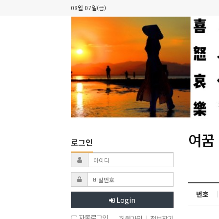
08월 07일(금)
여꿈
로그인
번호
Login
자동로그인
회원가입
|
정보찾기