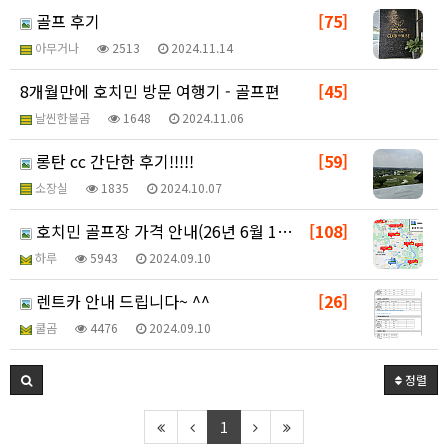
골프 후기
[75]
아무거나
2513
2024.11.14
8개월만에 호치민 방문 여행기 - 골프편
[45]
날씬한불곰
1648
2024.11.06
롱탄 cc 간단한 후기!!!!!
[59]
소장실
1835
2024.10.07
호치민 골프장 가격 안내(26년 6월 1일 기준)
[108]
하루
5943
2024.09.10
렌트카 안내 드립니다~ ^^
[26]
쿨곰
4476
2024.09.10
정렬
1