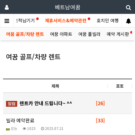
베트남여꿈
이야기
흔적남기기
제휴서비스&예약관련
호치민 여행후기
여꿈 골프/차량 렌트
여꿈 아파트
여꿈 풀빌라
예약 게시판
여꿈 골프/차량 렌트
제목
포토
렌트카 안내 드립니다~ ^^
[26]
빌라 예약완료
[33]
섬늠
1023
2025.07.21