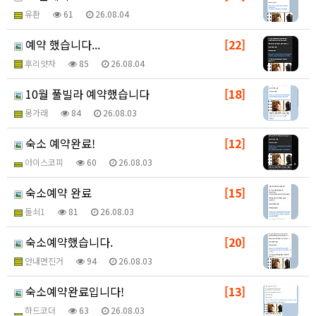
유좐
61
26.08.04
예약 했습니다...
[22]
후리얏차
85
26.08.04
10월 풀빌라 예약했습니다
[18]
몽가래
84
26.08.03
숙소 예약완료!
[12]
아이스코피
60
26.08.03
숙소예약 완료
[15]
돌쇠1
81
26.08.03
숙소예약했습니다.
[20]
안내면진거
94
26.08.03
숙소예약완료입니다!
[13]
하드코더
63
26.08.03