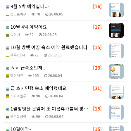
9월 5박 예약입니다
[16]
김도르마무
78
26.08.05
10월 4박 예약이요
[17]
슈이치
82
26.08.05
10월 방벳 여꿈 숙소 예약 완료했습니다
[15]
푸우1004
72
26.08.05
ㅎㅎ 급숙소먼저..
[23]
하이체크
155
26.08.04
급 호치민행 숙소 예약했네요
[31]
스카이블루
98
26.08.04
1월방벳을 못잊어 또 여름휴가를써 방벳합니다!!~~~
[15]
북두칠성점
90
26.08.04
10월예약~
[15]