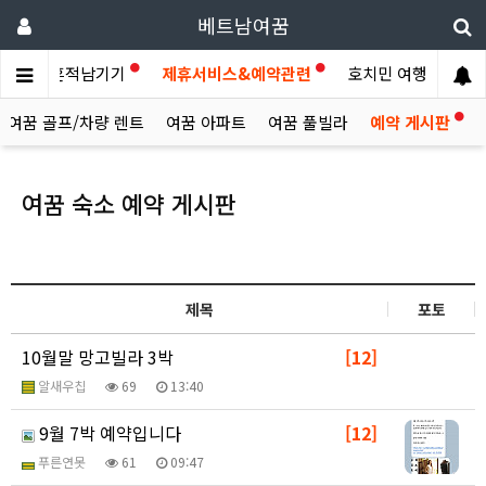
베트남여꿈
이야기
흔적남기기
제휴서비스&예약관련
호치민 여행후기
여꿈 골프/차량 렌트
여꿈 아파트
여꿈 풀빌라
예약 게시판
여꿈 숙소 예약 게시판
제목
포토
10월말 망고빌라 3박
[12]
알새우칩
69
13:40
9월 7박 예약입니다
[12]
푸른연못
61
09:47