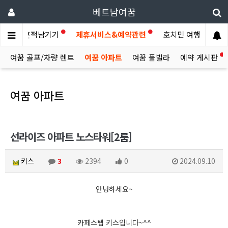
베트남여꿈
이야기
흔적남기기
제휴서비스&예약관련
호치민 여행후기
여꿈 골프/차량 렌트
여꿈 아파트
여꿈 풀빌라
예약 게시판
여꿈 아파트
선라이즈 아파트 노스타워[2룸]
키스
3
2394
0
2024.09.10
안녕하세요~
카페스탭 키스입니다~^^