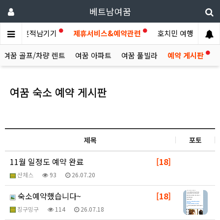
베트남여꿈
이야기
흔적남기기
제휴서비스&예약관련
호치민 여행후기
여꿈 골프/차량 렌트
여꿈 아파트
여꿈 풀빌라
예약 게시판
여꿈 숙소 예약 게시판
제목
포토
11월 일정도 예약 완료
[18]
산체스
93
26.07.20
숙소예약했습니다~
[18]
징구밍구
114
26.07.18