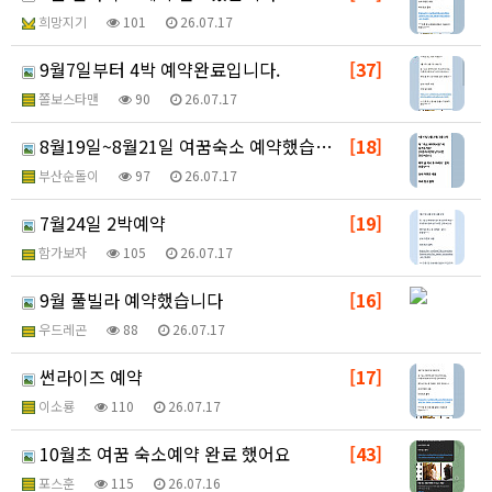
희망지기
101
26.07.17
9월7일부터 4박 예약완료입니다.
[37]
쫄보스타맨
90
26.07.17
8월19일~8월21일 여꿈숙소 예약했습니다
[18]
부산순돌이
97
26.07.17
7월24일 2박예약
[19]
함가보자
105
26.07.17
9월 풀빌라 예약했습니다
[16]
우드레곤
88
26.07.17
썬라이즈 예약
[17]
이소룡
110
26.07.17
10월초 여꿈 숙소예약 완료 했어요
[43]
포스훈
115
26.07.16