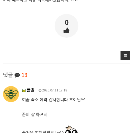
0
댓글
13
꿀벌
2025.07.11 17:18
여꿈 숙소 예약 감사합니다 츠이님^^
준비 잘 하셔서
즐거운 여행되세요 !~^^