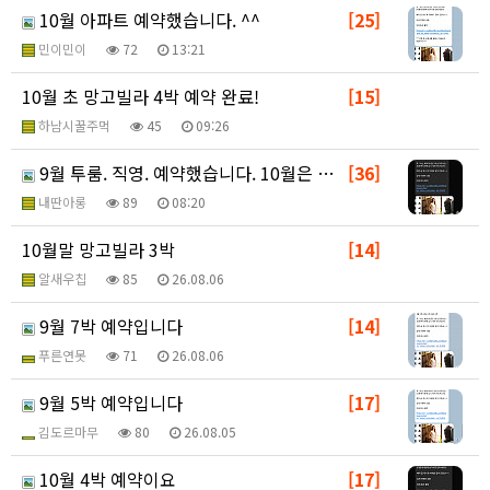
10월 아파트 예약했습니다. ^^
[25]
민이민이
72
13:21
10월 초 망고빌라 4박 예약 완료!
[15]
하남시꿀주먹
45
09:26
9월 투룸. 직영. 예약했습니다. 10월은 8월방벳후
[36]
내딴아롱
89
08:20
10월말 망고빌라 3박
[14]
알새우칩
85
26.08.06
9월 7박 예약입니다
[14]
푸른연못
71
26.08.06
9월 5박 예약입니다
[17]
김도르마무
80
26.08.05
10월 4박 예약이요
[17]