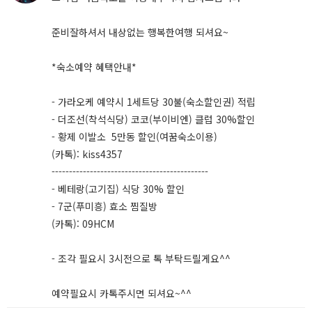
준비잘하셔서 내상없는 행복한여행 되셔요~
*숙소예약 혜택안내*
- 가라오케 예약시 1세트당 30불(숙소할인권) 적립
- 더조선(착석식당) 코코(부이비엔) 클럽 30%할인
- 황제 이발소 5만동 할인(여꿈숙소이용)
(카톡): kiss4357
---------------------------------------------
- 베테랑(고기집) 식당 30% 할인
- 7군(푸미흥) 효소 찜질방
(카톡): 09HCM
- 조각 필요시 3시전으로 톡 부탁드릴게요^^
예약필요시 카톡주시면 되셔요~^^