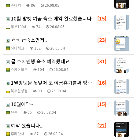
슈이치
86
26.08.05
10월 방벳 여꿈 숙소 예약 완료했습니다
[15]
푸우1004
74
26.08.05
ㅎㅎ 급숙소먼저..
[23]
하이체크
162
26.08.04
급 호치민행 숙소 예약했네요
[31]
스카이블루
104
26.08.04
1월방벳을 못잊어 또 여름휴가를써 방벳합니다!!~~~
[16]
북두칠성점
93
26.08.04
10월예약~
[15]
유좐
65
26.08.04
예약 했습니다...
[22]
후리얏차
87
26.08.04