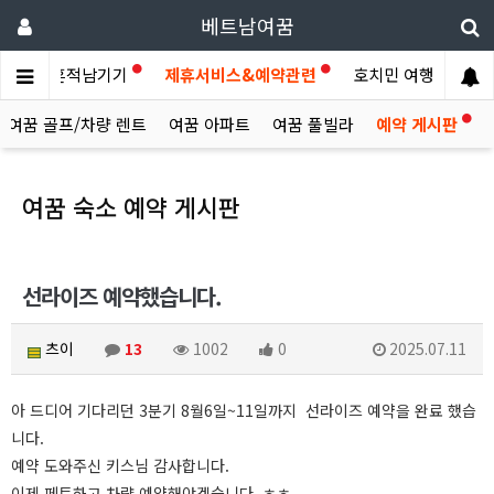
베트남여꿈
이야기
흔적남기기
제휴서비스&예약관련
호치민 여행후기
여꿈 골프/차량 렌트
여꿈 아파트
여꿈 풀빌라
예약 게시판
여꿈 숙소 예약 게시판
선라이즈 예약했습니다.
츠이
13
1002
0
2025.07.11
아 드디어 기다리던 3분기 8월6일~11일까지 선라이즈 예약을 완료 했습
니다.
예약 도와주신 키스님 감사합니다.
이제 페트하고 차량 예약해야겠습니다. ㅎㅎ