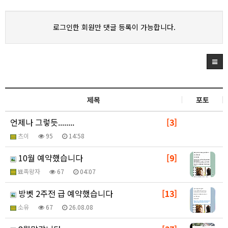
로그인한 회원만 댓글 등록이 가능합니다.
제목
포토
언제나 그렇듯........
[3]
츠이
95
14:58
10월 예약했습니다
[9]
뾰족왕자
67
04:07
방벳 2주전 급 예약했습니다
[13]
소유
67
26.08.08