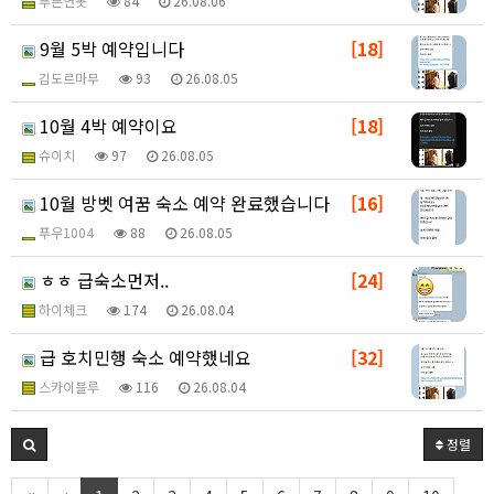
푸른연못
84
26.08.06
9월 5박 예약입니다
[18]
김도르마무
93
26.08.05
10월 4박 예약이요
[18]
슈이치
97
26.08.05
10월 방벳 여꿈 숙소 예약 완료했습니다
[16]
푸우1004
88
26.08.05
ㅎㅎ 급숙소먼저..
[24]
하이체크
174
26.08.04
급 호치민행 숙소 예약했네요
[32]
스카이블루
116
26.08.04
정렬