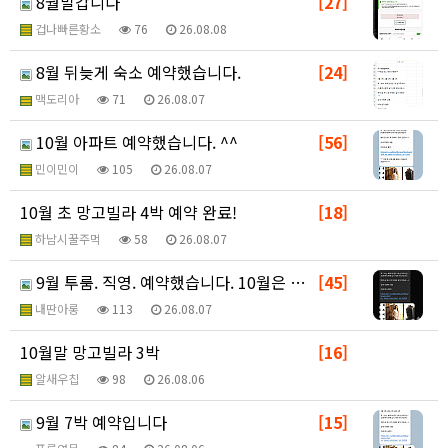
8월말갑니다
[27]
겁나빠른황소
76
26.08.08
8월 뒤늦게 숙소 예약했습니다.
[24]
맥도리아
71
26.08.07
10월 아파트 예약했습니다. ^^
[56]
민이민이
105
26.08.07
10월 초 망고빌라 4박 예약 완료!
[18]
하남시꿀주먹
58
26.08.07
9월 투룸. 직영. 예약했습니다. 10월은 8월방벳후
[45]
내딴아롱
113
26.08.07
10월말 망고빌라 3박
[16]
알새우칩
98
26.08.06
9월 7박 예약입니다
[15]