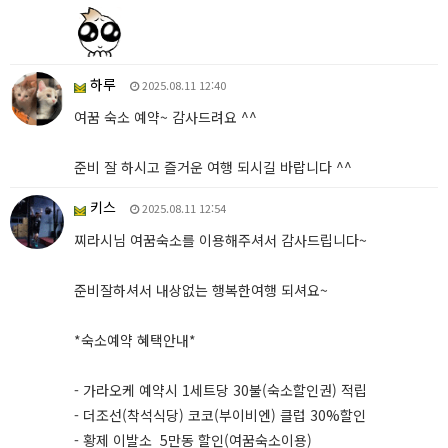
하루
2025.08.11 12:40
여꿈 숙소 예약~ 감사드려요 ^^
준비 잘 하시고 즐거운 여행 되시길 바랍니다 ^^
키스
2025.08.11 12:54
찌라시님 여꿈숙소를 이용해주셔서 감사드립니다~
준비잘하셔서 내상없는 행복한여행 되셔요~
*숙소예약 혜택안내*
- 가라오케 예약시 1세트당 30불(숙소할인권) 적립
- 더조선(착석식당) 코코(부이비엔) 클럽 30%할인
- 황제 이발소 5만동 할인(여꿈숙소이용)