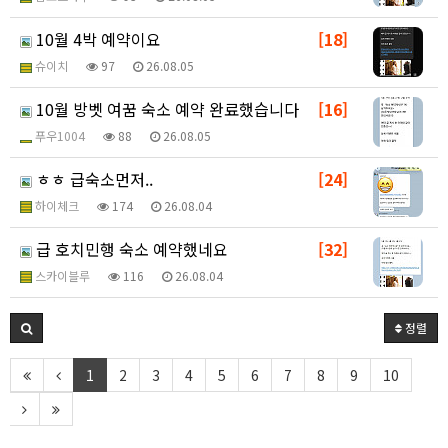
10월 4박 예약이요
[18]
슈이치
97
26.08.05
10월 방벳 여꿈 숙소 예약 완료했습니다
[16]
푸우1004
88
26.08.05
ㅎㅎ 급숙소먼저..
[24]
하이체크
174
26.08.04
급 호치민행 숙소 예약했네요
[32]
스카이블루
116
26.08.04
정렬
1
2
3
4
5
6
7
8
9
10