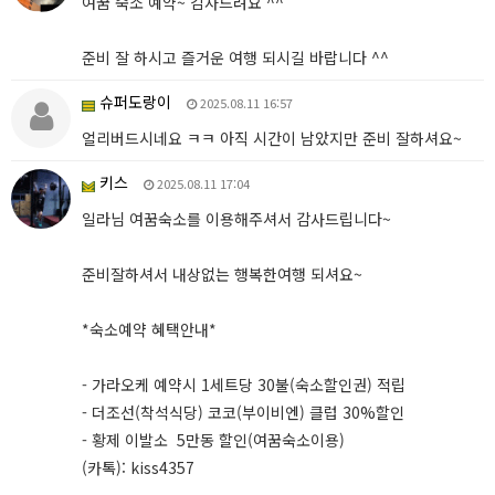
여꿈 숙소 예약~ 감사드려요 ^^
준비 잘 하시고 즐거운 여행 되시길 바랍니다 ^^
슈퍼도랑이
2025.08.11 16:57
얼리버드시네요 ㅋㅋ 아직 시간이 남았지만 준비 잘하셔요~
키스
2025.08.11 17:04
일라님 여꿈숙소를 이용해주셔서 감사드립니다~
준비잘하셔서 내상없는 행복한여행 되셔요~
*숙소예약 혜택안내*
- 가라오케 예약시 1세트당 30불(숙소할인권) 적립
- 더조선(착석식당) 코코(부이비엔) 클럽 30%할인
- 황제 이발소 5만동 할인(여꿈숙소이용)
(카톡): kiss4357