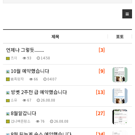
제목
포토
언제나 그렇듯........
[3]
츠이
93
14:58
10월 예약했습니다
[9]
뾰족왕자
66
04:07
방벳 2주전 급 예약했습니다
[13]
소유
67
26.08.08
8월말갑니다
[27]
겁나빠른황소
76
26.08.08
8월 뒤늦게 숙소 예약했습니다.
[24]