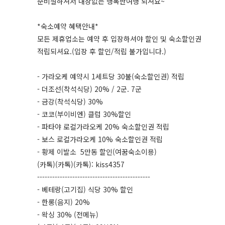
준비잘하셔서 내상없는 행복한여행 되셔요~
*숙소예약 혜택안내*
모든 제휴업소는 예약 후 입장하셔야 할인 및 숙소할인권
적립되셔요.(입장 후 할인/적립 불가입니다.)
- 가라오케 예약시 1세트당 30불(숙소할인권) 적립
- 더조선(착석식당) 20% / 2군. 7군
- 금강(착석식당) 30%
- 코코(부이비엔) 클럽 30%할인
- 파타야 로컬가라오케 20% 숙소할인권 적립
- 보스 로컬가라오케 10% 숙소할인권 적립
- 황제 이발소 5만동 할인(여꿈숙소이용)
(카톡)(카톡)(카톡): kiss4357
---------------------------------------------
- 베테랑(고기집) 식당 30% 할인
- 한롱(음지) 20%
- 왁싱 30% (전메뉴)