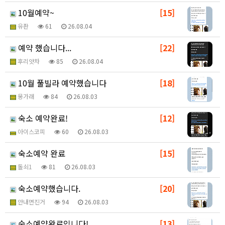
10월예약~
[15]
유좐
61
26.08.04
예약 했습니다...
[22]
후리얏차
85
26.08.04
10월 풀빌라 예약했습니다
[18]
몽가래
84
26.08.03
숙소 예약완료!
[12]
아이스코피
60
26.08.03
숙소예약 완료
[15]
돌쇠1
81
26.08.03
숙소예약했습니다.
[20]
안내면진거
94
26.08.03
숙소예약완료입니다!
[13]