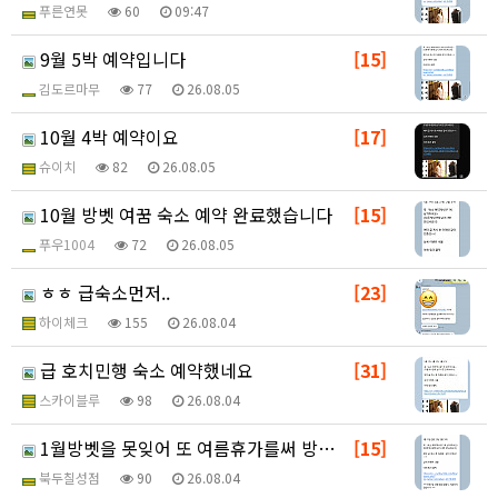
푸른연못
60
09:47
9월 5박 예약입니다
[15]
김도르마무
77
26.08.05
10월 4박 예약이요
[17]
슈이치
82
26.08.05
10월 방벳 여꿈 숙소 예약 완료했습니다
[15]
푸우1004
72
26.08.05
ㅎㅎ 급숙소먼저..
[23]
하이체크
155
26.08.04
급 호치민행 숙소 예약했네요
[31]
스카이블루
98
26.08.04
1월방벳을 못잊어 또 여름휴가를써 방벳합니다!!~~~
[15]
북두칠성점
90
26.08.04