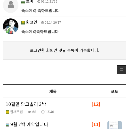
토미
06.12 21:35
숙소예약 축하드립니다
윈코인
06.14 20:17
숙소예약축하드립니다
로그인한 회원만 댓글 등록이 가능합니다.
제목
포토
10월말 망고빌라 3박
[12]
알새우칩
68
13:40
9월 7박 예약입니다
[11]