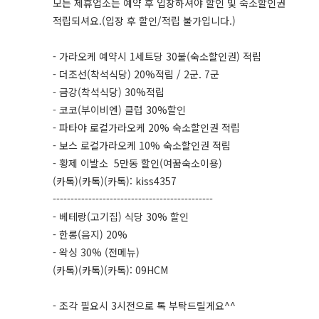
모든 제휴업소는 예약 후 입장하셔야 할인 및 숙소할인권
적립되셔요.(입장 후 할인/적립 불가입니다.)
- 가라오케 예약시 1세트당 30불(숙소할인권) 적립
- 더조선(착석식당) 20%적립 / 2군. 7군
- 금강(착석식당) 30%적립
- 코코(부이비엔) 클럽 30%할인
- 파타야 로컬가라오케 20% 숙소할인권 적립
- 보스 로컬가라오케 10% 숙소할인권 적립
- 황제 이발소 5만동 할인(여꿈숙소이용)
(카톡)(카톡)(카톡): kiss4357
---------------------------------------------
- 베테랑(고기집) 식당 30% 할인
- 한롱(음지) 20%
- 왁싱 30% (전메뉴)
(카톡)(카톡)(카톡): 09HCM
- 조각 필요시 3시전으로 톡 부탁드릴게요^^