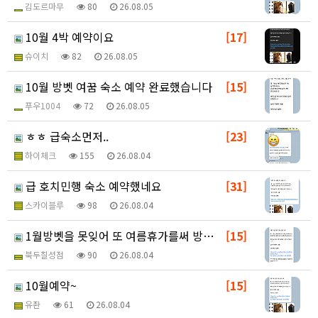
김도르마무
80
26.08.05
10월 4박 예약이요
[17]
슈이치
82
26.08.05
10월 방벳 여꿈 숙소 예약 완료했습니다
[15]
푸우1004
72
26.08.05
ㅎㅎ 급숙소먼저..
[23]
하이체크
155
26.08.04
급 호치민행 숙소 예약했네요
[31]
스카이블루
98
26.08.04
1월방벳을 못잊어 또 여름휴가를써 방벳합니다!!~~~
[15]
북두칠성점
90
26.08.04
10월예약~
[15]
유좐
61
26.08.04