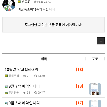
윈코인
06.13 22:41
여꿈숙소예약축하드립니다
로그인한 회원만 댓글 등록이 가능합니다.
제목
포토
10월말 망고빌라 3박
[13]
알새우칩
71
13:40
9월 7박 예약입니다
[13]
푸른연못
63
09:47
9월 5박 예약입니다
[17]