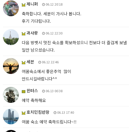
제니퍼
06.12 20:18
축하합니다. 세분이 가시나 봅니다.
후기 기다립니다.
과사랑
06.12 22:30
다음 방벳시 멋진 숙소를 확보하셨으니 전보다 더 즐겁게 보낼
일만 남으셨습니다.
세븐
06.12 22:46
여꿈숙소에서 좋은추억 많이
만드시길바랍니다^^
윈터스
06.13 00:38
예약 축하해요
호치민킴반장
06.13 17:40
여꿈 숙소 예약 축하드립니다~!!