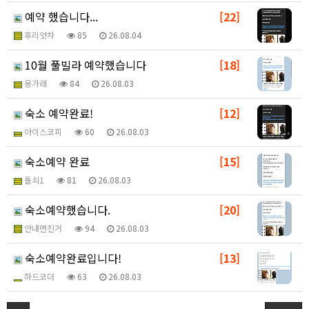
예약 했습니다...
[22]
후리얏차
85
26.08.04
10월 풀빌라 예약했습니다
[18]
몽가래
84
26.08.03
숙소 예약완료!
[12]
아이스코피
60
26.08.03
숙소예약 완료
[15]
돌쇠1
81
26.08.03
숙소예약했습니다.
[20]
안내면진거
94
26.08.03
숙소예약완료입니다!
[13]
하드코더
63
26.08.03