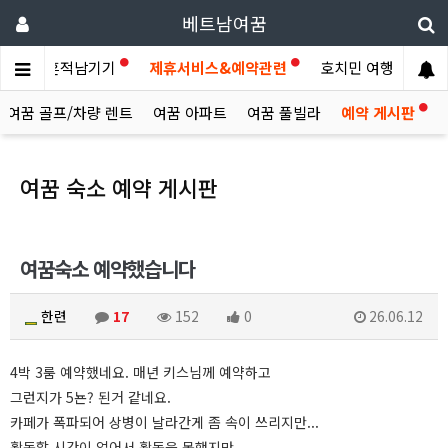
베트남여꿈
이야기
흔적남기기
제휴서비스&예약관련
호치민 여행후기
여꿈 골프/차량 렌트
여꿈 아파트
여꿈 풀빌라
예약 게시판
여꿈 숙소 예약 게시판
여꿈숙소 예약했습니다
한련
17
152
0
26.06.12
4박 3룸 예약했네요. 매년 키스님께 예약하고
그런지가 5뇬? 된거 같네요.
카페가 폭파되어 상병이 날라간게 좀 속이 쓰리지만...
활동할 시간이 없어서 활동을 못했지만