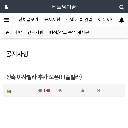
베트남여꿈
전체글보기
공지사항
스텝 카톡 연결
여꿈 이야기
공지사항
건의사항
병장/장교 등업 게시판
공지사항
신축 야자빌라 추가 오픈!! (풀빌라)
호치민탕롱
145
7076
10
2024.10.25
안녕하세요 탕롱입니다~!