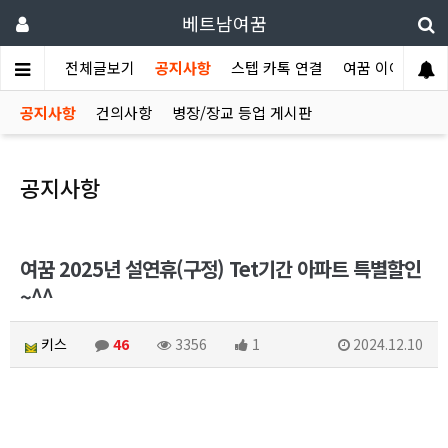
베트남여꿈
전체글보기
공지사항
스텝 카톡 연결
여꿈 이야기
공지사항
건의사항
병장/장교 등업 게시판
공지사항
여꿈 2025년 설연휴(구정) Tet기간 아파트 특별할인
~^^
키스
46
3356
1
2024.12.10