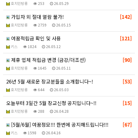
호치민탕롱
253
26.05.29
가입자 외 절대 열람 불가!
[142]
호치민탕롱
2759
26.05.15
여꿈적립금 확인 및 사용
[121]
키스
1824
26.05.12
제휴 업체 적립금 변경 (금강/더조선)
[90]
호치민탕롱
1645
26.05.11
26년 5월 새로운 장교분들을 소개합니다~!
[53]
호치민탕롱
644
26.05.03
오늘부터 3일간 5월 장교신청 공지입니다~!!
[15]
호치민탕롱
288
26.04.28
[5월/6월] 여꿈정모!!! 한번에 공지해드립니다!!!
[67]
키스
1598
26.04.16