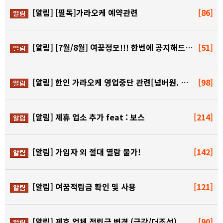
[알림]
[필독]가라오케 예약관련
[86]
[알림]
[7월/8월] 여꿈정모!!! 한번에 공지해드립니다!!!
[51]
[알림]
한인 가라오케 영업중단 관련[넘버원. 더원. 원투]
[98]
[알림]
제휴 업소 추가 feat : 보스
[214]
[알림]
가입자 외 절대 열람 불가!
[142]
[알림]
여꿈적립금 확인 및 사용
[121]
[알림]
제휴 업체 적립금 변경 (금강/더조선)
[90]