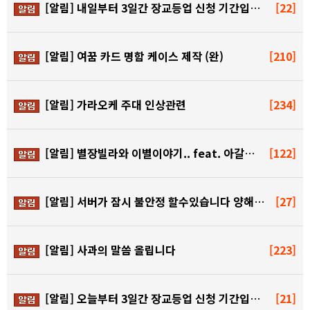
[알림]
내일부터 3일간 장교등업 신청 기간입니다^^
[22]
[알림]
여꿈 카드 명함 케이스 제작 (완)
[210]
[알림]
가라오케 주대 인상관련
[234]
[알림]
별장빌라와 이별이야기.. feat. 아갈파이터 굿밤
[122]
[알림]
서버가 잠시 불안정 할수있습니다 양해부탁드려요 ^^;
[27]
[알림]
사과의 말씀 올립니다
[223]
[알림]
오늘부터 3일간 장교등업 신청 기간입니다^^ (미활동 …
[21]