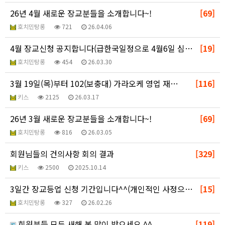
26년 4월 새로운 장교분들을 소개합니다~!
[69]
호치민탕롱
721
26.04.06
4월 장교신청 공지합니다(급한국일정으로 4월6일 심사결…
[19]
호치민탕롱
454
26.03.30
3월 19일(목)부터 102(보충대) 가라오케 영업 재…
[116]
키스
2125
26.03.17
26년 3월 새로운 장교분들을 소개합니다~!
[69]
호치민탕롱
816
26.03.05
회원님들의 건의사항 회의 결과
[329]
키스
2500
2025.10.14
3일간 장교등업 신청 기간입니다^^(개인적인 사정으로 …
[15]
호치민탕롱
327
26.02.26
회원분들 모두 새해 복 많이 받으세요 ^^
[119]