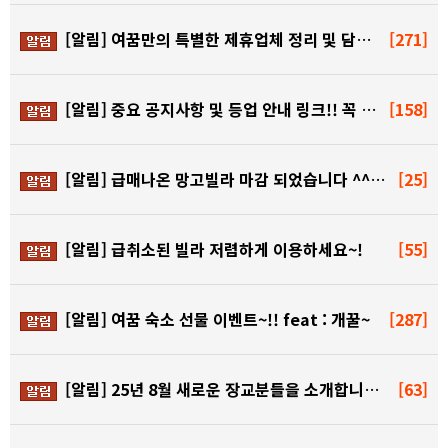
[알림]
여꿈만의 특별한 제휴업체 정리 및 담당 스텝 카톡!!
[271]
[알림]
중요 공지사항 및 등업 안내 링크!! 꼭 확인해주세요…
[158]
[알림]
급매나온 망고빌라 마감 되었습니다 ^^ 감사합니다~!
[25]
[알림]
급취소된 빌라 저렴하게 이용하세요~!
[55]
[알림]
여꿈 숙소 선물 이벤트~!! feat : 개꿀~
[287]
[알림]
25년 8월 새로운 장교분들을 소개합니다~!
[63]