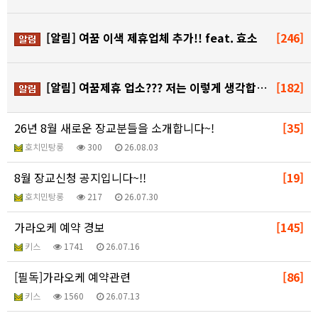
[알림]
여꿈 이색 제휴업체 추가!! feat. 효소
[246]
[알림]
여꿈제휴 업소??? 저는 이렇게 생각합니다.
[182]
26년 8월 새로운 장교분들을 소개합니다~!
[35]
호치민탕롱
300
26.08.03
8월 장교신청 공지입니다~!!
[19]
호치민탕롱
217
26.07.30
가라오케 예약 경보
[145]
키스
1741
26.07.16
[필독]가라오케 예약관련
[86]
키스
1560
26.07.13