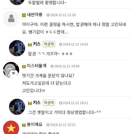
두팔벌려 환영합니다~
내딴아롱
2024.12.11 11:18
아이구야. 이런 결정을 하시면, 발권해야 하나 정말 고민되네
요. 뱅기값이 ㅎㄷㄷ한데...
키스
작성자
2024.12.12 14:30
발권 ㄱㄱ 가즈아~ ㅎㅎㅎ
미스터물개
2024.12.11 14:04
뗏기간 가게들 문닫지 않나요?
저도가고싶은데 다 닫는다고
고민입니다ㅠ
키스
작성자
2024.12.12 14:31
그건 옛말이고 거의다 정상영업합니다~^^
봄이에요
2024.12.11 15:31
와아아앙 할인 좋네용