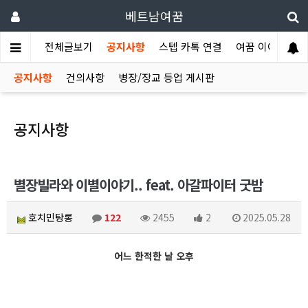
베트남여꿈
전체글보기
공지사항
스텝 카톡 연결
여꿈 이야기
공지사항
건의사항
병장/장교 등업 게시판
공지사항
별장빌라와 이별이야기.. feat. 아갈파이터 굿밤
호치민탕롱
122
2455
2
2025.05.28
어느 한적한 날 오후