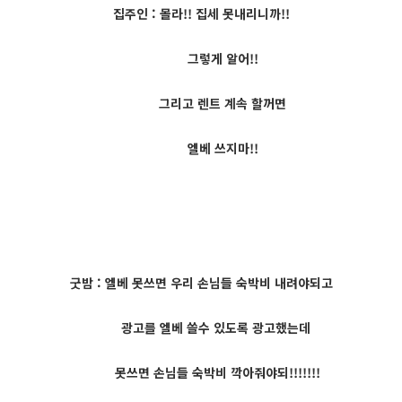
집주인 : 몰라!! 집세 못내리니까!!
그렇게 알어!!
그리고 렌트 계속 할꺼면
엘베 쓰지마!!
굿밤 : 엘베 못쓰면 우리 손님들 숙박비 내려야되고
광고를 엘베 쓸수 있도록 광고했는데
못쓰면 손님들 숙박비 깍아줘야되!!!!!!!