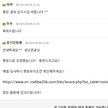
하루
2025.09.04 12:19
좋은 결과 있으시길 바랍니다 ^^
두두
2025.09.04 15:34
축하드립니다
호치민탕롱
2025.09.06 12:50
안녕하세요^^ 성난큰곰님
병장으로 조정했습니다~ 축하드리고요!!
매월 심사하니 병장유지조건 확인해주세요!!
https://www.xn--cw0bw33b.com/bbs/board.php?bo_table=noti
많은 활동에 감사드립니다!!
로그인한 회원만 댓글 등록이 가능합니