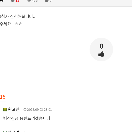
곰
15
466
0
심사 신청해봅니다...
주세요...ㅎㅎ
0
15
윈코인
2025.09.03 23:01
병장진급 응원드리겠습니다.