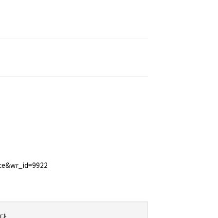
ce&wr_id=9922
다.