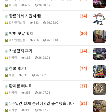
페드리
672
26.08.02
한롱에서 시원하게!!
[34]
호치민킴반장
343
26.08.02
방벳 첫날 황제
[30]
호치민킴반장
216
26.08.01
왁싱했지 후기
[24]
과사랑
188
26.08.01
한롱 후기!
[74]
세븐
531
26.07.28
황제를 떠나며
[37]
과사랑
259
26.07.26
1주일간 황제 본점에 6일 출석했습니다
[52]
과사랑
339
26.07.25