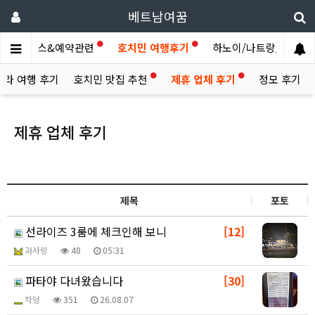
베트남여꿈
제휴서비스&예약관련
호치민 여행후기
하노이/나트랑/다낭/기.
빌라 여행 후기
호치민 맛집 추천
제휴 업체 후기
정모 후기
제휴 업체 후기
제목
포토
선라이즈 3룸에 체크인해 보니
[12]
과사랑
48
05:31
파타야 다녀왔습니다
[30]
차덩
351
26.08.07