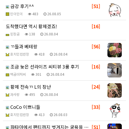
금강 후기^^
[51]
민이민이
483
26.08.05
도착했다면 역시 황제겠죠!
[16]
된장곰
138
26.08.04
ㄲ들과 베테랑
[56]
호치민킴반장
418
26.08.04
조금 늦은 선라이즈 씨티뷰 3룸 후기
[16]
백곰아저씨
301
26.08.04
황제 전속ㄲ L의 장난
[24]
과사랑
495
26.08.04
CoCo 이쁘니들
[33]
호치민킴반장
413
26.08.03
파타야에서 팬티까지 벗겨지는 굴욕을 맛보다(살색사진없음…
[51]