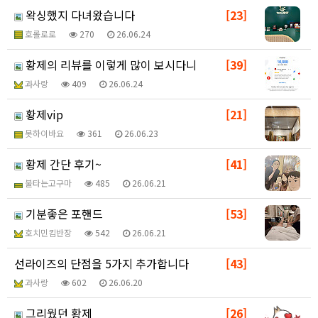
왁싱했지 다녀왔습니다
[23]
호롤로로
270
26.06.24
황제의 리뷰를 이렇게 많이 보시다니
[39]
과사랑
409
26.06.24
황제vip
[21]
못하이바요
361
26.06.23
황제 간단 후기~
[41]
불타는고구마
485
26.06.21
기분좋은 포핸드
[53]
호치민킴반장
542
26.06.21
선라이즈의 단점을 5가지 추가합니다
[43]
과사랑
602
26.06.20
그리웠던 황제
[26]