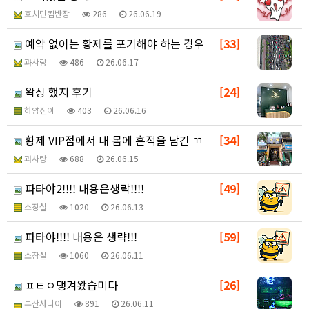
호치민킴반장
286
26.06.19
예약 없이는 황제를 포기해야 하는 경우
[33]
과사랑
486
26.06.17
왁싱 했지 후기
[24]
하양진이
403
26.06.16
황제 VIP점에서 내 몸에 흔적을 남긴 ㄲ
[34]
과사랑
688
26.06.15
파타야2!!!! 내용은생략!!!!
[49]
소장실
1020
26.06.13
파타야!!!! 내용은 생략!!!
[59]
소장실
1060
26.06.11
ㅍㅌㅇ댕겨왔습미다
[26]
부산사나이
891
26.06.11