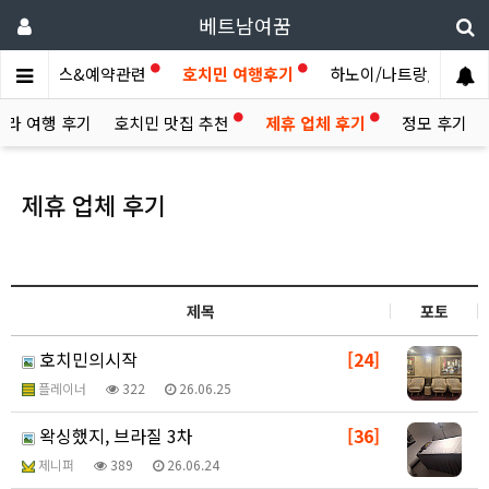
베트남여꿈
제휴서비스&예약관련
호치민 여행후기
하노이/나트랑/다낭/기.
빌라 여행 후기
호치민 맛집 추천
제휴 업체 후기
정모 후기
제휴 업체 후기
제목
포토
호치민의시작
[24]
플레이너
322
26.06.25
왁싱했지, 브라질 3차
[36]
제니퍼
389
26.06.24