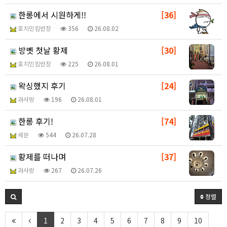
한롱에서 시원하게!!
[36]
호치민킴반장
356
26.08.02
방벳 첫날 황제
[30]
호치민킴반장
225
26.08.01
왁싱했지 후기
[24]
과사랑
196
26.08.01
한롱 후기!
[74]
세븐
544
26.07.28
황제를 떠나며
[37]
과사랑
267
26.07.26
정렬
1
2
3
4
5
6
7
8
9
10