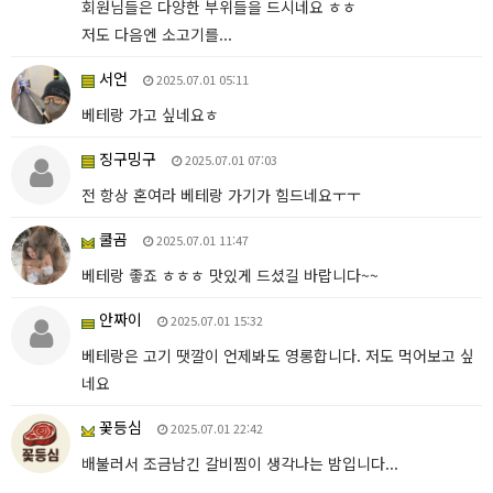
회원님들은 다양한 부위들을 드시네요 ㅎㅎ
저도 다음엔 소고기를...
서언
2025.07.01 05:11
베테랑 가고 싶네요ㅎ
징구밍구
2025.07.01 07:03
전 항상 혼여라 베테랑 가기가 힘드네요ㅜㅜ
쿨곰
2025.07.01 11:47
베테랑 좋죠 ㅎㅎㅎ 맛있게 드셨길 바랍니다~~
안짜이
2025.07.01 15:32
베테랑은 고기 땟깔이 언제봐도 영롱합니다. 저도 먹어보고 싶
네요
꽃등심
2025.07.01 22:42
배불러서 조금남긴 갈비찜이 생각나는 밤입니다...