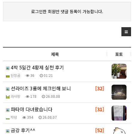
로그인한 회원만 댓글 등록이 가능합니다.
제목
포토
4박 5일간 4황제 실천 후기
된장곰
36
01:21
선라이즈 3룸에 체크인해 보니
[32]
과사랑
178
26.08.08
파타야 다녀왔습니다
[31]
차덩
394
26.08.07
금강 후기^^
[52]