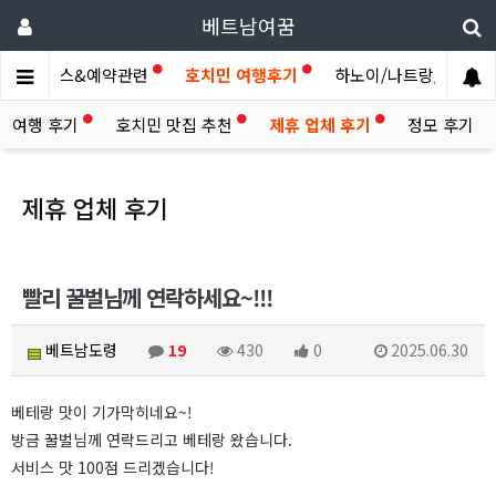
베트남여꿈
제휴서비스&예약관련
호치민 여행후기
하노이/나트랑/다낭/기..
라 여행 후기
호치민 맛집 추천
제휴 업체 후기
정모 후기
제휴 업체 후기
빨리 꿀벌님께 연락하세요~!!!
베트남도령
19
430
0
2025.06.30
베테랑 맛이 기가막히네요~!
방금 꿀벌님께 연락드리고 베테랑 왔습니다.
서비스 맛 100점 드리겠습니다!