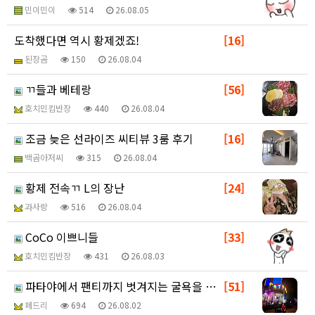
민이민이
514
26.08.05
도착했다면 역시 황제겠죠!
[16]
된장곰
150
26.08.04
ㄲ들과 베테랑
[56]
호치민킴반장
440
26.08.04
조금 늦은 선라이즈 씨티뷰 3룸 후기
[16]
백곰아저씨
315
26.08.04
황제 전속ㄲ L의 장난
[24]
과사랑
516
26.08.04
CoCo 이쁘니들
[33]
호치민킴반장
431
26.08.03
파타야에서 팬티까지 벗겨지는 굴욕을 맛보다(살색사진없음…
[51]
페드리
694
26.08.02