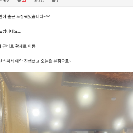
킴반장
12
315
1
만에 출근 도장찍었습니다~^^
느낌이네요...
 곧바로 황제로 이동
찬스써서 예약 진행했고 오늘은 본점으로~