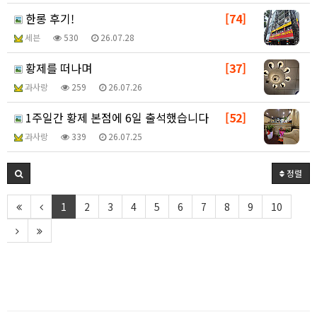
한롱 후기!
[74]
세븐
530
26.07.28
황제를 떠나며
[37]
과사랑
259
26.07.26
1주일간 황제 본점에 6일 출석했습니다
[52]
과사랑
339
26.07.25
정렬
1
2
3
4
5
6
7
8
9
10