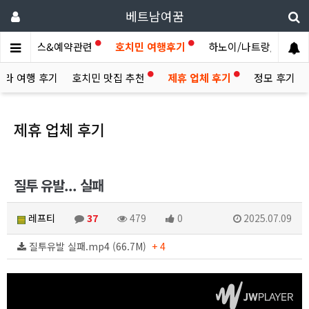
베트남여꿈
제휴서비스&예약관련
호치민 여행후기
하노이/나트랑/다낭/기.
빌라 여행 후기
호치민 맛집 추천
제휴 업체 후기
정모 후기
제휴 업체 후기
질투 유발... 실패
레프티
37
479
0
2025.07.09
질투유발 실패.mp4 (66.7M)
+ 4