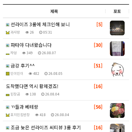
제목
포토
선라이즈 3룸에 체크인해 보니
[5]
과사랑
26
05:31
파타야 다녀왔습니다
[30]
차덩
349
26.08.07
금강 후기^^
[51]
민이민이
482
26.08.05
도착했다면 역시 황제겠죠!
[16]
된장곰
138
26.08.04
ㄲ들과 베테랑
[56]
호치민킴반장
418
26.08.04
조금 늦은 선라이즈 씨티뷰 3룸 후기
[16]