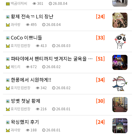
백곰아저씨
301
26.08.04
황제 전속ㄲ L의 장난
[24]
과사랑
495
26.08.04
CoCo 이쁘니들
[33]
호치민킴반장
413
26.08.03
파타야에서 팬티까지 벗겨지는 굴욕을 맛보다(살색사진없음…
[51]
페드리
672
26.08.02
한롱에서 시원하게!!
[34]
호치민킴반장
342
26.08.02
방벳 첫날 황제
[30]
호치민킴반장
216
26.08.01
왁싱했지 후기
[24]
과사랑
188
26.08.01