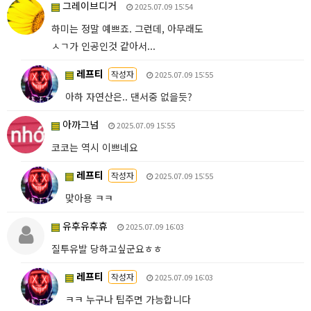
그레이브디거
2025.07.09 15:54
하미는 정말 예쁘죠. 그런데, 아무래도
ㅅㄱ가 인공인것 같아서...
레프티
작성자
2025.07.09 15:55
아하 자연산은.. 댄서중 없을듯?
아까그넘
2025.07.09 15:55
코코는 역시 이쁘네요
레프티
작성자
2025.07.09 15:55
맞아용 ㅋㅋ
유후유후휴
2025.07.09 16:03
질투유발 당하고싶군요ㅎㅎ
레프티
작성자
2025.07.09 16:03
ㅋㅋ 누구나 팁주면 가능합니다