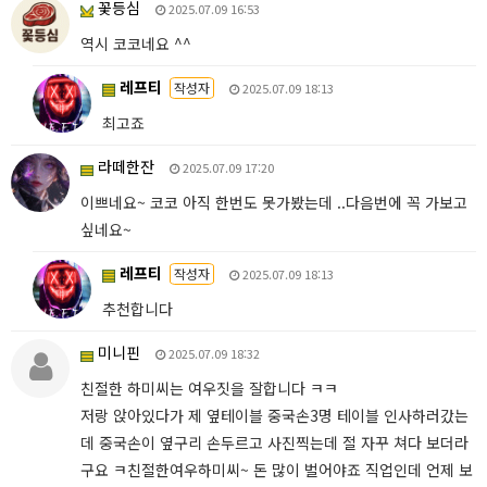
꽃등심
2025.07.09 16:53
역시 코코네요 ^^
레프티
작성자
2025.07.09 18:13
최고죠
라떼한잔
2025.07.09 17:20
이쁘네요~ 코코 아직 한번도 못가봤는데 ..다음번에 꼭 가보고
싶네요~
레프티
작성자
2025.07.09 18:13
추천합니다
미니핀
2025.07.09 18:32
친절한 하미씨는 여우짓을 잘합니다 ㅋㅋ
저랑 앉아있다가 제 옆테이블 중국손3명 테이블 인사하러갔는
데 중국손이 옆구리 손두르고 사진찍는데 절 자꾸 쳐다 보더라
구요 ㅋ친절한여우하미씨~ 돈 많이 벌어야죠 직업인데 언제 보