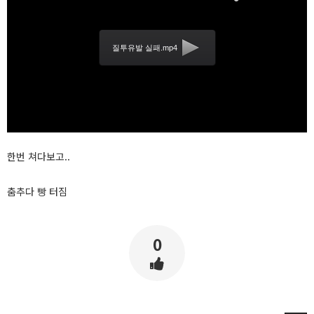
질투유발 실패.mp4
한번 쳐다보고..
춤추다 빵 터짐
0