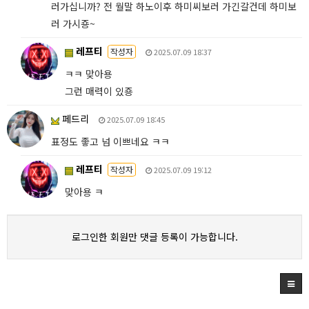
러가십니까? 전 월말 하노이후 하미씨보러 가긴갈건데 하미보
러 가시죵~
레프티
작성자
2025.07.09 18:37
ㅋㅋ 맞아용
그런 매력이 있죵
페드리
2025.07.09 18:45
표정도 좋고 넘 이쁘네요 ㅋㅋ
레프티
작성자
2025.07.09 19:12
맞아용 ㅋ
로그인한 회원만 댓글 등록이 가능합니다.