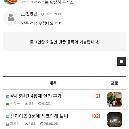
ㄹㅋ ㄱㄹㅇㅋ는 확실히 무섭죠
진영반
02.26 19:43
안주 전쟁 무섭네요 ㄷㄷ
로그인한 회원만 댓글 등록이 가능합니다.
제목
포토
4박 5일간 4황제 실천 후기
[2]
된장곰
94
01:21
선라이즈 3룸에 체크인해 보니
[32]
과사랑
183
26.08.08