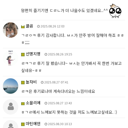
맘편히 즐기기엔 ㄷㄹㄴ가 더 나을수도 있겠네요..^^
쿨곰
2025.08.26 12:03
ㄱㄹㅇㅋ 후기 감사합니다. ㅂㅅ가 안주 방어 잘해야 하죠 ㅎㅎ
ㅎ;;;;
선명지명
2025.08.26 19:25
ㄹㅋㄱㄹ 후기 잘 봤습니다~ ㅂㅅ는 안가봐서 꼭 한번 가보고
싶네유~ㅎㅎ
놀자비
2025.08.27 07:41
ㄹㅋ은 후기로나마 계속다녀오는 느낌이네요
소믈리에
2025.08.27 13:43
ㅎㄱㄹ에서 느껴보지 못하는 것을 저도 느껴보고싶네요. :)
마틴에덴
2025.08.30 10:13