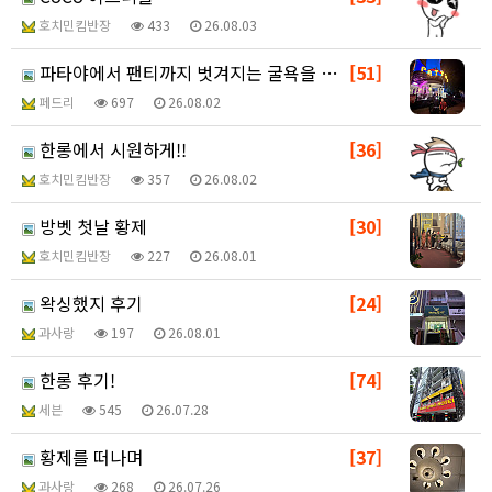
호치민킴반장
433
26.08.03
파타야에서 팬티까지 벗겨지는 굴욕을 맛보다(살색사진없음…
[51]
페드리
697
26.08.02
한롱에서 시원하게!!
[36]
호치민킴반장
357
26.08.02
방벳 첫날 황제
[30]
호치민킴반장
227
26.08.01
왁싱했지 후기
[24]
과사랑
197
26.08.01
한롱 후기!
[74]
세븐
545
26.07.28
황제를 떠나며
[37]
과사랑
268
26.07.26