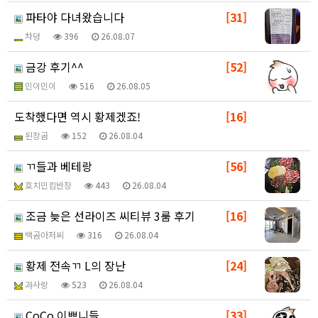
파타야 다녀왔습니다
[31]
차덩
396
26.08.07
금강 후기^^
[52]
민이민이
516
26.08.05
도착했다면 역시 황제겠죠!
[16]
된장곰
152
26.08.04
ㄲ들과 베테랑
[56]
호치민킴반장
443
26.08.04
조금 늦은 선라이즈 씨티뷰 3룸 후기
[16]
백곰아저씨
316
26.08.04
황제 전속ㄲ L의 장난
[24]
과사랑
523
26.08.04
CoCo 이쁘니들
[33]