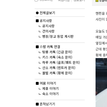
싱글라
전체글보기
핸펀을 
사진이 
공지사항
ㄴ
공지사항
오늘도 
ㄴ
건의사항
ㄴ
병장/장교 등업 게시판
매일 가
옆집에서
스텝 카톡 연결
근데 평
ㄴ
탕롱 카톡 (긴급 문의)
황제 흥
ㄴ
키스 카톡 (숙소 문의)
ㄴ
하루 카톡 (골프/패트 문의)
ㄴ
산소 카톡 (렌트카 문의)
ㄴ
꿀벌 카톡 (황제 문의)
여꿈 이야기
ㄴ
제휴 이야기
ㄴ
숙소 이야기
흔적남기기