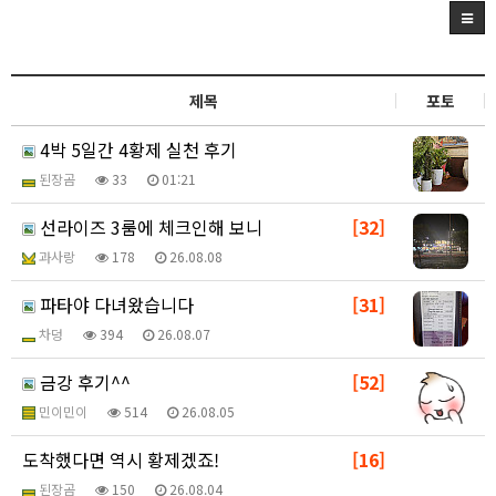
제목
포토
4박 5일간 4황제 실천 후기
된장곰
33
01:21
선라이즈 3룸에 체크인해 보니
[32]
과사랑
178
26.08.08
파타야 다녀왔습니다
[31]
차덩
394
26.08.07
금강 후기^^
[52]
민이민이
514
26.08.05
도착했다면 역시 황제겠죠!
[16]
된장곰
150
26.08.04