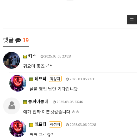
댓글
19
키스
2025.03.05 23:28
귀요미 좋죠~^^
레프티
작성자
2025.03.05 23:31
실물 영접 날만 기다립니닷
콩싸이콩베
2025.03.05 23:46
얘가 진짜 이쁜것같습니다 ㅎㅎ
레프티
작성자
2025.03.06 00:28
ㅋㅋ 그르츄?