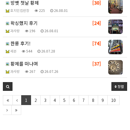
방벳 첫날 황제
[30]
호치민킴반장
225
26.08.01
왁싱했지 후기
[24]
과사랑
196
26.08.01
한롱 후기!
[74]
세븐
544
26.07.28
황제를 떠나며
[37]
과사랑
267
26.07.26
정렬
1
2
3
4
5
6
7
8
9
10