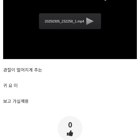
20250305_232258_1.mp4
관절이 떨어지게 추는
귀 요 미
보고 가실께용
0