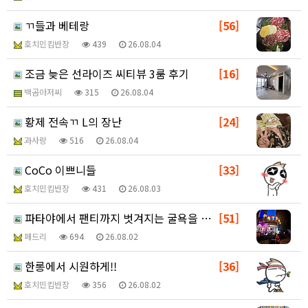
ㄲ들과 베테랑
[56]
호치민킴반장
439
26.08.04
조금 늦은 선라이즈 씨티뷰 3룸 후기
[16]
백곰아저씨
315
26.08.04
황제 전속ㄲ L의 장난
[24]
과사랑
516
26.08.04
CoCo 이쁘니들
[33]
호치민킴반장
431
26.08.03
파타야에서 팬티까지 벗겨지는 굴욕을 맛보다(살색사진없음…
[51]
페드리
694
26.08.02
한롱에서 시원하게!!
[36]
호치민킴반장
356
26.08.02