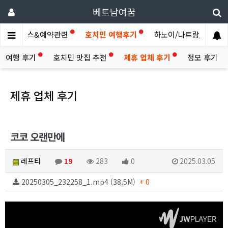
베트남여꿈
제휴서비스&예약관련
호치민 여행후기
하노이/나트랑/다낭/기..
라 여행 후기
호치민 맛집 추천
제휴 업체 후기
정모 후기
제휴 업체 후기
코코 오랜만에
레프티
19
283
0
2025.03.05
20250305_232258_1.mp4 (38.5M)
+ 0